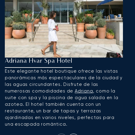
Adriana Hvar Spa Hotel
H
Este elegante hotel boutique ofrece las vistas
E
panorámicas más espectaculares de la ciudad y
p
las aguas circundantes. Disfrute de las
vi
numerosas comodidades de
Adriana
, como la
a
suite con spa y la piscina de agua salada en la
d
azotea. El hotel también cuenta con un
e
restaurante, un bar de tapas y terrazas
C
ajardinadas en varios niveles, perfectas para
una escapada romántica.