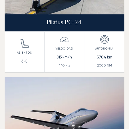
Pilatus PC-24
815
km/h
3704
km
6-8
440
kts
2000
NM