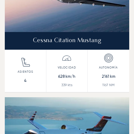
Cessna Citation Mustang
628
km/h
2161
km
4
339
kts
1167
NM