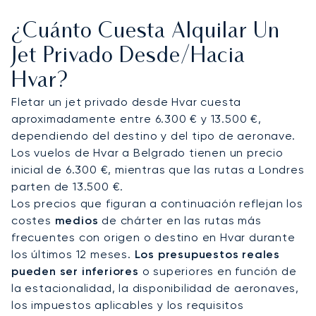
rápida a Hvar.
Como alternativa, el aeropuerto
¿Cuánto Cuesta Alquilar Un
de Brač (BWK) admite jets privados más pequeños
y ofrece un acceso ligeramente más cercano a la
Jet Privado Desde/hacia
isla. Desde estos puntos de acceso, los viajeros
Hvar?
continúan su trayecto en yate, coche con chófer
o helicóptero hasta sus villas privadas, resorts y
Fletar un jet privado desde Hvar cuesta
las cercanas islas Pakleni.
aproximadamente entre 6.300 € y 13.500 €,
dependiendo del destino y del tipo de aeronave.
Con dos décadas de experiencia, LunaJets fue el
Los vuelos de Hvar a Belgrado tienen un precio
primer bróker de aviación privada europeo en
inicial de 6.300 €, mientras que las rutas a Londres
recibir la certificación Argus®, lo que refleja unos
parten de 13.500 €.
rigurosos estándares de seguridad y una
Los precios que figuran a continuación reflejan los
excelencia en el servicio. En Hvar, esta experiencia
costes
medios
de chárter en las rutas más
garantiza llegadas discretas durante la ajetreada
frecuentes con origen o destino en Hvar durante
temporada de verano, traslados eficientes a
los últimos 12 meses.
Los presupuestos reales
yates y villas, y un acceso personalizado a los
pueden ser inferiores
o superiores en función de
principales atractivos culturales y de ocio
la estacionalidad, la disponibilidad de aeronaves,
nocturno de la isla.
los impuestos aplicables y los requisitos