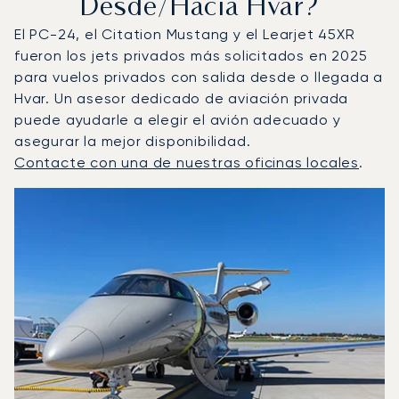
Desde/hacia Hvar?
El PC-24, el Citation Mustang y el Learjet 45XR
fueron los jets privados más solicitados en 2025
para vuelos privados con salida desde o llegada a
Hvar. Un asesor dedicado de aviación privada
puede ayudarle a elegir el avión adecuado y
asegurar la mejor disponibilidad.
Contacte con una de nuestras oficinas locales
.
Hvar : Los 3 modelos de aeronave más operados por núm
Foto de la aeronave
Modelo de aeronave
Asientos
Velocidad (km/h)
Velocidad (nudos)
Autonomía (km
Autonomía (NM)