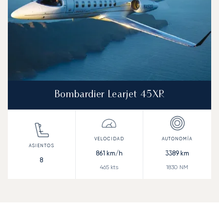
Bombardier Learjet 45XR
861
km/h
3389
km
8
465
kts
1830
NM