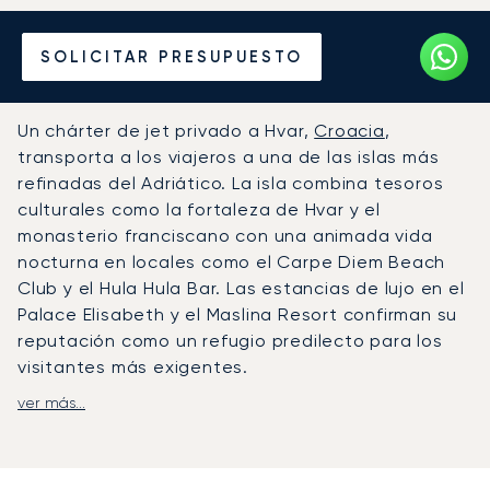
Alquile un Jet Privado
SOLICITAR PRESUPUESTO
desde o hacia Hvar
Un chárter de jet privado a Hvar,
Croacia
,
transporta a los viajeros a una de las islas más
refinadas del Adriático. La isla combina tesoros
culturales como la fortaleza de Hvar y el
monasterio franciscano con una animada vida
nocturna en locales como el Carpe Diem Beach
Club y el Hula Hula Bar. Las estancias de lujo en el
Palace Elisabeth y el Maslina Resort confirman su
reputación como un refugio predilecto para los
visitantes más exigentes.
ver más...
LunaJets organiza vuelos privados al
aeropuerto de Split (SPU), que cuenta con
instalaciones para jets privados y ofrece
traslados posteriores en helicóptero o lancha