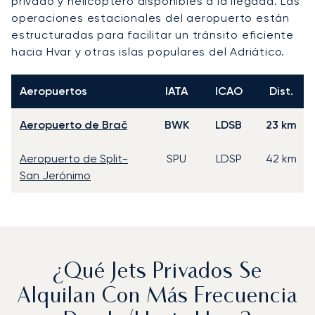
privado y helicóptero disponibles a la llegada. Las
operaciones estacionales del aeropuerto están
estructuradas para facilitar un tránsito eficiente
hacia Hvar y otras islas populares del Adriático.
Aeropuertos
IATA
ICAO
Dist.
Aeropuerto de Brač
BWK
LDSB
23 km
Aeropuerto de Split-
SPU
LDSP
42 km
San Jerónimo
¿Qué Jets Privados Se
Alquilan Con Más Frecuencia