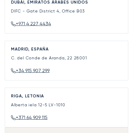
DUBÁI, EMIRATOS ÁRABES UNIDOS
DIFC - Gate District 4, Office B03
+971 4 227 4434
MADRID, ESPAÑA
C. del Conde de Aranda, 22
28001
+34 915 907 299
RIGA, LETONIA
Alberta iela 12-5
LV-1010
+371 64 909 115