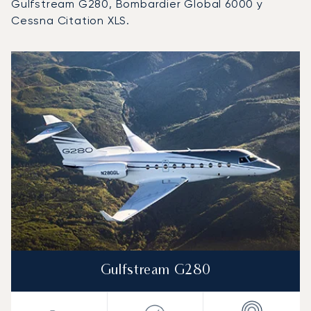
Gulfstream G280, Bombardier Global 6000 y
Cessna Citation XLS.
Aeropuerto Internacional de Adelaida : Los 3 modelos d
Foto de la aeronave
Modelo de aeronave
Asientos
Velocidad (km/h)
Velocidad (nudos)
Autonomía (km
Autonomía (NM)
Gulfstream G280