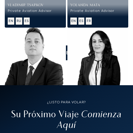
VLADIMIR TSARKOV
YOLANDA MATA
Private Aviation Advisor
Private Aviation Advisor
EN
RU
ES
EN
ES
FR
LLÁMENOS
¿LISTO PARA VOLAR?
Comienza
Su Próximo Viaje
Aquí