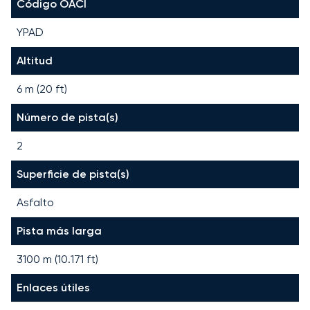
Código OACI
YPAD
Altitud
6 m (20 ft)
Número de pista(s)
2
Superficie de pista(s)
Asfalto
Pista más larga
3100
m (
10.171
ft)
Enlaces útiles