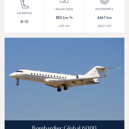
850
km/h
6667
km
8-10
459
kts
3600
NM
Bombardier Global 6000