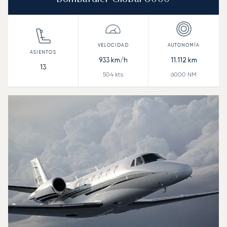
933
km/h
11.112
km
13
504
kts
6000
NM