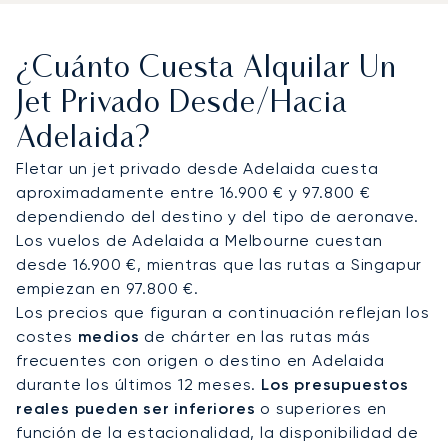
equipado con FBO exclusivos que ofrecen salas
VIP y servicios discretos.
Desde allí, los traslados
¿Cuánto Cuesta Alquilar Un
con chófer garantizan un rápido acceso a los
recintos culturales, hoteles de lujo y al centro de
Jet Privado Desde/hacia
convenciones de Adelaida. Los helicópteros
Adelaida?
acortan los trayectos posteriores: se puede
llegar a las colinas de Adelaida y al valle de
Fletar un jet privado desde Adelaida cuesta
Barossa en unos 20 minutos por aire, mientras que
aproximadamente entre 16.900 € y 97.800 €
la isla Canguro está a unos 45 minutos en
dependiendo del destino y del tipo de aeronave.
helicóptero, en comparación con las varias horas
Los vuelos de Adelaida a Melbourne cuestan
que se tardaría por carretera y ferry.
desde 16.900 €, mientras que las rutas a Singapur
empiezan en 97.800 €.
Con dos décadas de experiencia, LunaJets fue el
Los precios que figuran a continuación reflejan los
primer bróker de aviación privada europeo en
costes
medios
de chárter en las rutas más
recibir la certificación Argus®, lo que refleja unos
frecuentes con origen o destino en Adelaida
rigurosos estándares de seguridad y la excelencia
durante los últimos 12 meses.
Los presupuestos
en el servicio. En Adelaida, esta experiencia
reales pueden ser inferiores
o superiores en
garantiza llegadas discretas para los festivales
función de la estacionalidad, la disponibilidad de
culturales, traslados eficientes para las visitas a