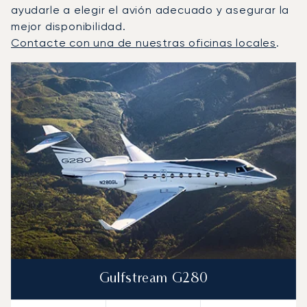
ayudarle a elegir el avión adecuado y asegurar la
mejor disponibilidad.
Contacte con una de nuestras oficinas locales
.
Adelaida : Los 3 modelos de aeronave más operados por
Foto de la aeronave
Modelo de aeronave
Asientos
Velocidad (km/h)
Velocidad (nudos)
Autonomía (km
Autonomía (NM)
Gulfstream G280