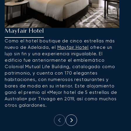
Mayfair Hotel
M
Como el hotel boutique de cinco estrellas más
L
nuevo de Adelaida, el
Mayfair Hotel
ofrece un
e
lujo sin fin y una experiencia inigualable. El
d
edificio fue anteriormente el emblemático
m
Colonial Mutual Life Building, catalogado como
d
patrimonio, y cuenta con 170 elegantes
S
habitaciones, con numerosos restaurantes y
bares de moda en su interior. Este alojamiento
ganó el premio al «Mejor hotel de 5 estrellas de
Australia» por Trivago en 2019, así como muchos
otros galardones.