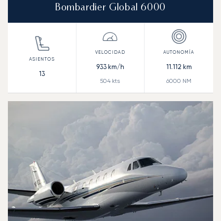
Bombardier Global 6000
933
km/h
11.112
km
13
504
kts
6000
NM