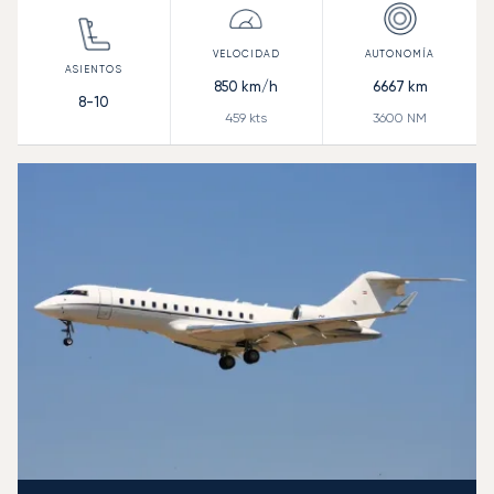
850
km/h
6667
km
8-10
459
kts
3600
NM