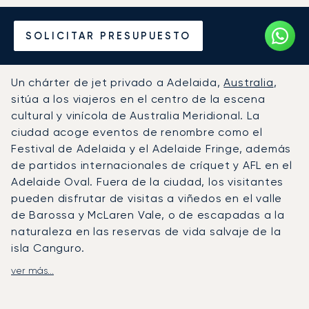
Alquile un Jet Privado
SOLICITAR PRESUPUESTO
desde o hacia Adelaida
Un chárter de jet privado a Adelaida,
Australia
,
sitúa a los viajeros en el centro de la escena
cultural y vinícola de Australia Meridional. La
ciudad acoge eventos de renombre como el
Festival de Adelaida y el Adelaide Fringe, además
de partidos internacionales de críquet y AFL en el
Adelaide Oval. Fuera de la ciudad, los visitantes
pueden disfrutar de visitas a viñedos en el valle
de Barossa y McLaren Vale, o de escapadas a la
naturaleza en las reservas de vida salvaje de la
isla Canguro.
ver más...
LunaJets organiza vuelos privados al
aeropuerto de Adelaida (ADL), situado a solo
seis kilómetros del centro de la ciudad y