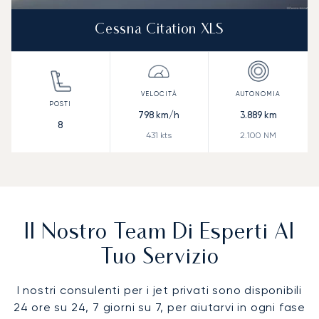
Cessna Citation XLS
798
km/h
3.889
km
8
431
kts
2.100
NM
Il Nostro Team Di Esperti Al
Tuo Servizio
I nostri consulenti per i jet privati sono disponibili
24 ore su 24, 7 giorni su 7, per aiutarvi in ogni fase