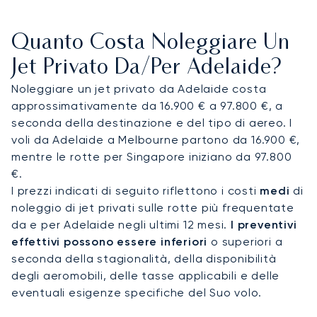
che offrono lounge VIP e servizi discreti.
Da lì, i
trasferimenti con autista garantiscono un rapido
Quanto Costa Noleggiare Un
accesso a luoghi culturali, hotel di lusso e al
Centro Congressi di Adelaide. Gli elicotteri
Jet Privato Da/per Adelaide?
accorciano i viaggi successivi: le Adelaide Hills e la
Noleggiare un jet privato da Adelaide costa
Barossa Valley sono raggiungibili in circa 20 minuti
approssimativamente da 16.900 € a 97.800 €, a
di volo, mentre Kangaroo Island dista circa 45
seconda della destinazione e del tipo di aereo. I
minuti in elicottero, rispetto a diverse ore via
voli da Adelaide a Melbourne partono da 16.900 €,
strada e traghetto.
mentre le rotte per Singapore iniziano da 97.800
€.
Con due decenni di esperienza, LunaJets è stato
I prezzi indicati di seguito riflettono i costi
medi
di
il primo broker europeo di jet privati a ricevere la
noleggio di jet privati sulle rotte più frequentate
certificazione Argus®, a testimonianza di rigorosi
da e per Adelaide negli ultimi 12 mesi.
I preventivi
standard di sicurezza e di un servizio d'eccellenza.
effettivi possono essere inferiori
o superiori a
Ad Adelaide, questa competenza assicura arrivi
seconda della stagionalità, della disponibilità
discreti per i festival culturali, trasferimenti
degli aeromobili, delle tasse applicabili e delle
efficienti per le visite ai vigneti e un accesso su
eventuali esigenze specifiche del Suo volo.
misura alle più esclusive località costiere e
faunistiche dell'Australia Meridionale.