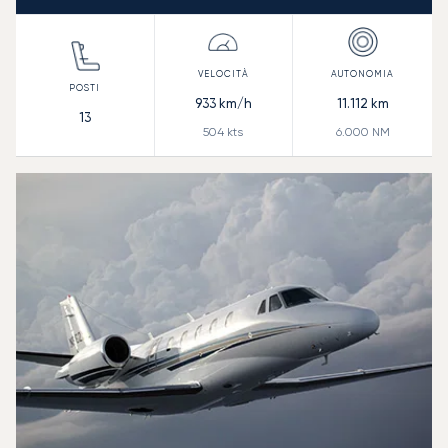
933
km/h
11.112
km
13
504
kts
6.000
NM