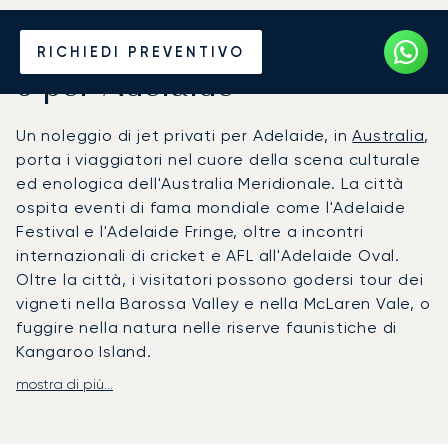
Noleggia un Jet Privato da
RICHIEDI PREVENTIVO
o per Adelaide
Un noleggio di jet privati per Adelaide, in
Australia
,
porta i viaggiatori nel cuore della scena culturale
ed enologica dell'Australia Meridionale. La città
ospita eventi di fama mondiale come l'Adelaide
Festival e l'Adelaide Fringe, oltre a incontri
internazionali di cricket e AFL all'Adelaide Oval.
Oltre la città, i visitatori possono godersi tour dei
vigneti nella Barossa Valley e nella McLaren Vale, o
fuggire nella natura nelle riserve faunistiche di
Kangaroo Island.
mostra di più...
LunaJets organizza voli privati per l'aeroporto
di Adelaide (ADL), situato a soli sei chilometri
dal centro della città e dotato di FBO dedicati