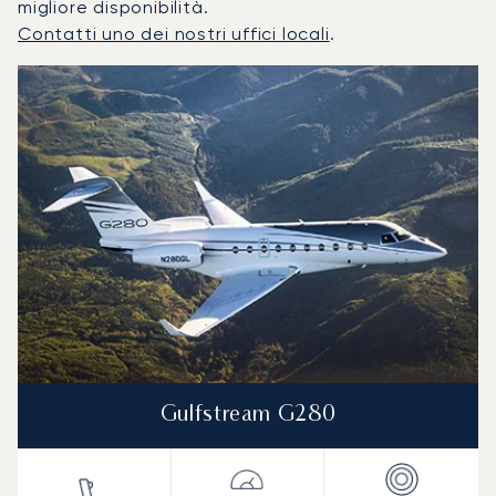
migliore disponibilità.
Contatti uno dei nostri uffici locali
.
Adelaide : I 3 modelli di aeromobile più utilizzati per nume
Foto dell'aeromobile
Modello di aeromobile
Posti
Velocità (km/h)
Velocità (nodi)
Autonomia (
Autonomia (NM)
Gulfstream G280