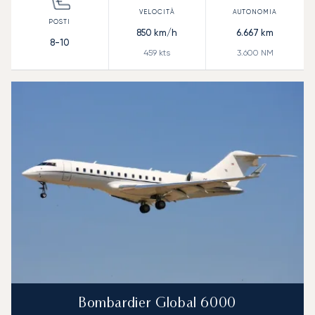
850
km/h
6.667
km
8-10
459
kts
3.600
NM
Bombardier Global 6000