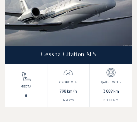
Cessna Citation XLS
798
km/h
3 889
km
8
431
kts
2 100
NM