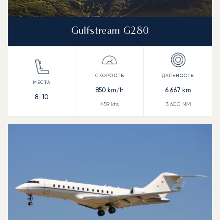
Gulfstream G280
850
km/h
6 667
km
8-10
459
kts
3 600
NM