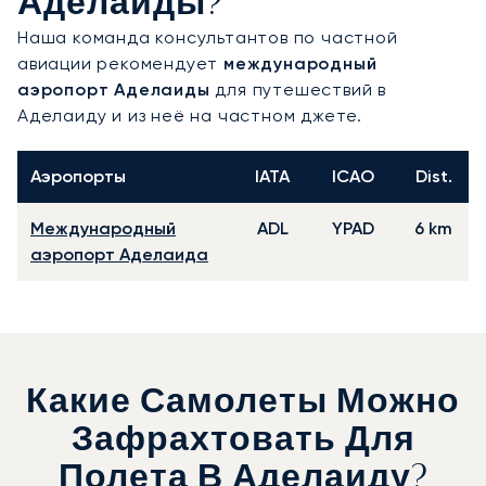
Аделаиды?
Наша команда консультантов по частной
авиации рекомендует
международный
аэропорт Аделаиды
для путешествий в
Аделаиду и из неё на частном джете.
Аэропорты
IATA
ICAO
Dist.
Международный
ADL
YPAD
6 km
аэропорт Аделаида
Какие Самолеты Можно
Зафрахтовать Для
Полета В Аделаиду?