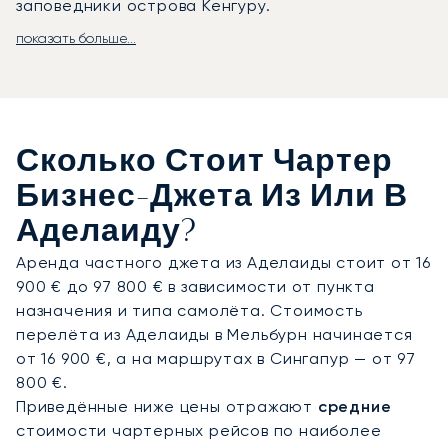
заповедники острова Кенгуру.
показать больше...
LunaJets организует частные перелёты в
аэропорт Аделаиды (ADL), расположенный
всего в шести километрах от центра города и
оснащённый специализированными FBO с VIP-
лаунджами и конфиденциальным
Сколько Стоит Чартер
обслуживанием.
Оттуда трансфер с водителем
обеспечивает быстрый доступ к культурным
Бизнес-Джета Из Или В
объектам, роскошным отелям и конгресс-центру
Аделаиду?
Аделаиды. Вертолёты сокращают дальнейший
путь: до холмов Аделаиды и долины Баросса
Аренда частного джета из Аделаиды стоит от 16
можно добраться по воздуху примерно за 20
900 € до 97 800 € в зависимости от пункта
минут, а до острова Кенгуру — за 45 минут, в то
назначения и типа самолёта. Стоимость
время как поездка на автомобиле и пароме
перелёта из Аделаиды в Мельбурн начинается
займёт несколько часов.
от 16 900 €, а на маршрутах в Сингапур — от 97
800 €.
Обладая двадцатилетним опытом, LunaJets
Приведённые ниже цены отражают
средние
стала первым европейским брокером частных
стоимости чартерных рейсов по наиболее
джетов, получившим сертификацию Argus®, что