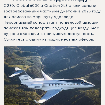
G280, Global 6000 и Citation XLS стали самыми
востребованными частными джетами в 2025 году
для рейсов по маршруту Аделаида.
Персональный консультант по деловой авиации
поможет вам подобрать подходящее воздушное
судно и обеспечить наилучшую доступность.
Свяжитесь с одним из наших местных офисов
.
Аделаида : 3 наиболее востребованные модели воздушн
Фото воздушного судна
Модель воздушного судна
Скорость (км/ч)
Скорость (узлы)
Дал
Дальность (NM)