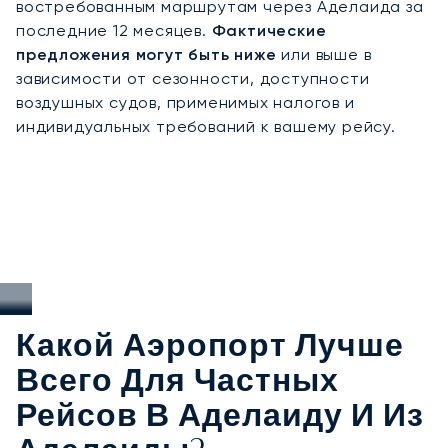
востребованным маршрутам через Аделаида за
подтверждает строгие стандарты
последние 12 месяцев.
Фактические
безопасности и безупречное качество
предложения могут быть ниже
или выше в
обслуживания. В Аделаиде наш опыт
зависимости от сезонности, доступности
гарантирует конфиденциальные прибытия на
воздушных судов, применимых налогов и
культурные фестивали, эффективные трансферы
индивидуальных требований к вашему рейсу.
для посещения виноделен и эксклюзивный
доступ к самым уединённым прибрежным и
природным уголкам Южной Австралии.
Какой Аэропорт Лучше
Всего Для Частных
Рейсов В Аделаиду И Из