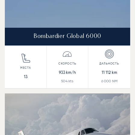
Bombardier Global 6000
933
km/h
11 112
km
13
504
kts
6 000
NM