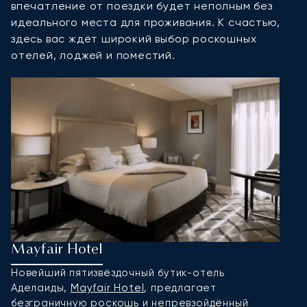
впечатление от поездки будет неполным без
идеального места для проживания. К счастью,
здесь вас ждёт широкий выбор роскошных
отелей, лоджей и поместий.
Mayfair Hotel
M
Новейший пятизвёздочный бутик-отель
Л
Аделаиды,
Mayfair Hotel
, предлагает
M
безграничную роскошь и непревзойдённый
р