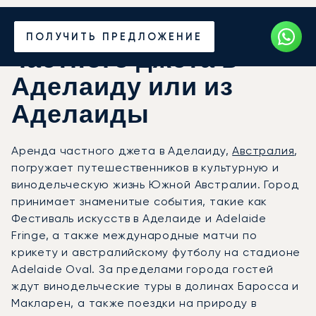
Закажите аренду
ПОЛУЧИТЬ ПРЕДЛОЖЕНИЕ
частного джета в
Аделаиду или из
Аделаиды
Аренда частного джета в Аделаиду,
Австралия
,
погружает путешественников в культурную и
винодельческую жизнь Южной Австралии. Город
принимает знаменитые события, такие как
Фестиваль искусств в Аделаиде и Adelaide
Fringe, а также международные матчи по
крикету и австралийскому футболу на стадионе
Adelaide Oval. За пределами города гостей
ждут винодельческие туры в долинах Баросса и
Макларен, а также поездки на природу в