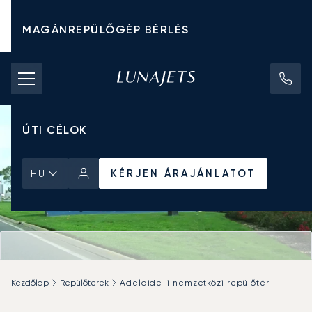
MAGÁNREPÜLŐGÉP BÉRLÉS
CHARTER ÁRAK
MAGÁNREPÜLŐGÉPEK
ÚTI CÉLOK
KÉRJEN ÁRAJÁNLATOT
HU
Kezdőlap
Repülőterek
Adelaide-i nemzetközi repülőtér