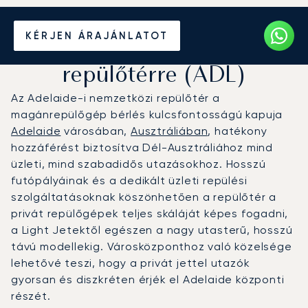
Magánrepülőgép bérlése
KÉRJEN ÁRAJÁNLATOT
az Adelaide-i nemzetközi
repülőtérre (ADL)
Az Adelaide-i nemzetközi repülőtér a
magánrepülőgép bérlés kulcsfontosságú kapuja
Adelaide
városában,
Ausztráliában
, hatékony
hozzáférést biztosítva Dél-Ausztráliához mind
üzleti, mind szabadidős utazásokhoz. Hosszú
futópályáinak és a dedikált üzleti repülési
szolgáltatásoknak köszönhetően a repülőtér a
privát repülőgépek teljes skáláját képes fogadni,
a Light Jetektől egészen a nagy utasterű, hosszú
távú modellekig. Városközponthoz való közelsége
lehetővé teszi, hogy a privát jettel utazók
gyorsan és diszkréten érjék el Adelaide központi
részét.