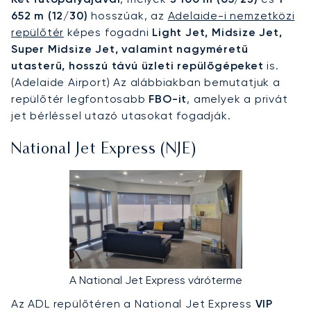
652 m (12/30)
hosszúak, az
Adelaide-i nemzetközi
repülőtér
képes fogadni
Light Jet, Midsize Jet,
Super Midsize Jet, valamint nagyméretű
utasterű, hosszú távú üzleti repülőgépeket
is.
(Adelaide Airport) Az alábbiakban bemutatjuk a
repülőtér legfontosabb
FBO-it
, amelyek a privát
jet bérléssel utazó utasokat fogadják.
National Jet Express (NJE)
A National Jet Express váróterme
Az ADL repülőtéren a National Jet Express
VIP