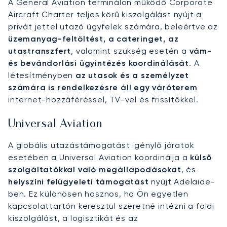
A General Aviation terminálon működő Corporate
Aircraft Charter teljes körű kiszolgálást nyújt a
privát jettel utazó ügyfelek számára, beleértve az
üzemanyag-feltöltést, a cateringet, az
utastranszfert
, valamint szükség esetén a
vám-
és bevándorlási ügyintézés koordinálását
. A
létesítményben
az utasok és a személyzet
számára is rendelkezésre áll egy váróterem
internet-hozzáféréssel, TV-vel és frissítőkkel.
Universal Aviation
A globális utazástámogatást igénylő járatok
esetében a Universal Aviation koordinálja a
külső
szolgáltatókkal való megállapodásokat
, és
helyszíni felügyeleti támogatást
nyújt Adelaide-
ben. Ez különösen hasznos, ha Ön egyetlen
kapcsolattartón keresztül szeretné intézni a földi
kiszolgálást, a logisztikát és az