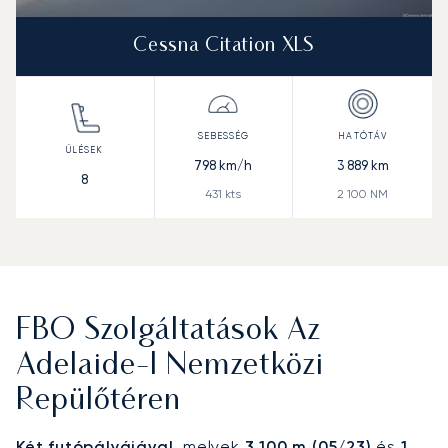
Cessna Citation XLS
798
km/h
3 889
km
8
431
kts
2 100
NM
FBO Szolgáltatások Az
Adelaide-I Nemzetközi
Repülőtéren
Két futópályájával
, melyek
3 100 m (05/23)
és
1