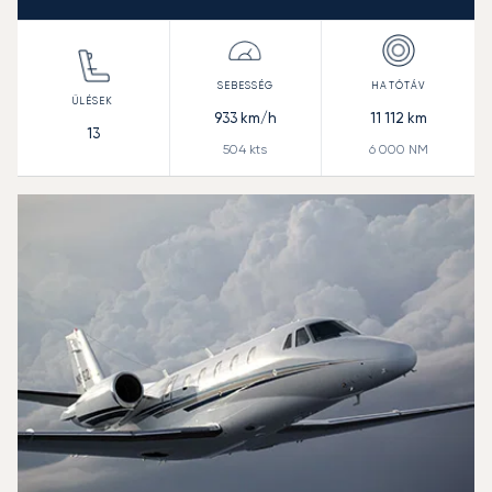
933
km/h
11 112
km
13
504
kts
6 000
NM