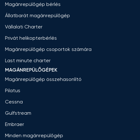
Magánrepülőgép bérlés
Állatbarát magánrepülőgép
Vállalati Charter
Privát helikopterbérlés
Magánrepülőgép csoportok számára
Last minute charter
MAGÁNREPÜLŐGÉPEK
Magánrepülőgép összehasonlító
Pilatus
Cessna
Gulfstream
Embraer
Minden magánrepülőgép