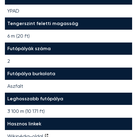
YPAD
Tengerszint feletti magasság
6 m (20 ft)
Futópályák száma
2
Futópálya burkolata
Aszfalt
Leghosszabb futópálya
3 100
m (
10 171
ft)
Hasznos linkek
Wikipédia-oldal