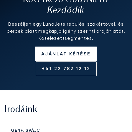
Következő Utazása
Kezdődik
Beszéljen egy LunaJets repülési szakértővel, és
percek alatt megkapja igény szerinti árajánlatát.
Kötelezettségmentes.
AJÁNLAT KÉRÉSE
+41 22 782 12 12
Irodáink
GENF, SVÁJC