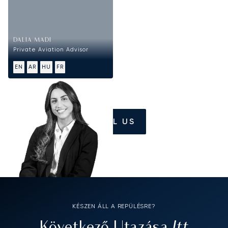
DALIA MADI
Private Aviation Advisor
EN
AR
HU
FR
CALL US
KÉSZEN ÁLL A REPÜLÉSRE?
Itt