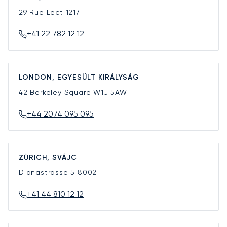
29 Rue Lect
1217
+41 22 782 12 12
LONDON, EGYESÜLT KIRÁLYSÁG
42 Berkeley Square
W1J 5AW
+44 2074 095 095
ZÜRICH, SVÁJC
Dianastrasse 5
8002
+41 44 810 12 12