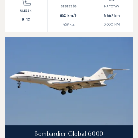
850
km/h
6 667
km
8-10
459
kts
3 600
NM
Bombardier Global 6000