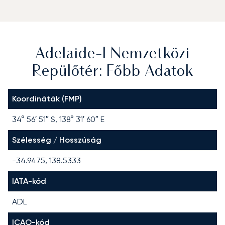
Adelaide-I Nemzetközi
Repülőtér: Főbb Adatok
Koordináták (FMP)
34° 56′ 51″ S, 138° 31′ 60″ E
Szélesség / Hosszúság
-34.9475, 138.5333
IATA-kód
ADL
ICAO-kód