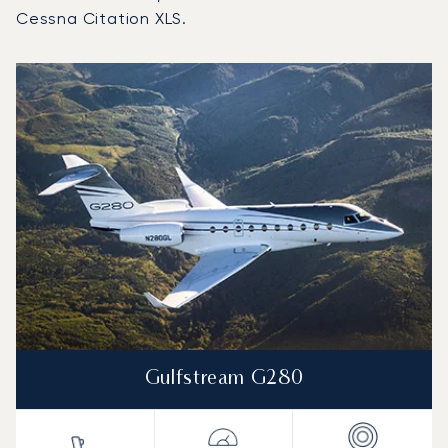
Cessna Citation XLS.
Adelaide-i nemzetközi repülőtér : A 3 legtöbbet repült r
Repülőgép fotója
Repülőgép-típus
Ülőhelyek
Sebesség (km/h)
Sebesség (csomó)
Hatótávolság (km)
Hatótávolság (NM)
Gulfstream G280