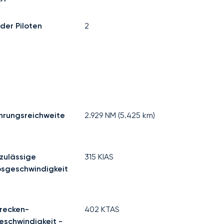
der Piloten
2
hrungsreichweite
2.929
NM (
5.425
km)
zulässige
315
KIAS
bsgeschwindigkeit
recken-
402
KTAS
eschwindigkeit -