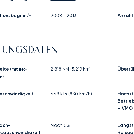
tionsbeginn/-
2008
-
2013
Anzahl 
STUNGSDATEN
eite
2.818
NM (
5.219
km)
Überfü
(mit IFR-
n)
eschwindigkeit
448
kts (
830
km/h)
Höchst
Betrie
– VMO
ach-
Mach
0,8
Langst
bsgeschwindigkeit
Reiseg