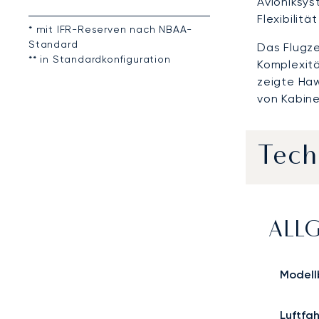
Avioniksys
Flexibilitä
* mit IFR-Reserven nach NBAA-
Standard
Das Flugze
** in Standardkonfiguration
Komplexit
zeigte Haw
von Kabine
Tech
ALL
Modell
Luftfa