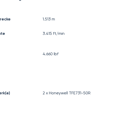
trecke
1.513
m
ate
3.415
ft/min
4.660
lbf
erk(e)
2 x Honeywell TFE731-50R