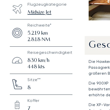
Flugzeugkategorie
Midsize Jet
Reichweite*
5.219
km
2.818
NM
Gesc
Reisegeschwindigkeit
830
km/h
Die Hawker
448
kts
Passagierk
größeren B
Sitze**
Die 900XP 
8
bewährten
erhöhte de
Koffer
Die XP-Va
7