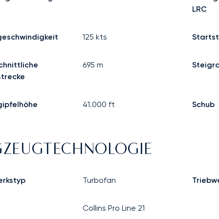
LRC
geschwindigkeit
125
kts
Starts
hnittliche
695
m
Steigr
trecke
gipfelhöhe
41.000
ft
Schub
GZEUGTECHNOLOGIE
erkstyp
Turbofan
Triebw
Collins Pro Line 21