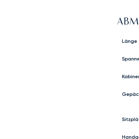
ABM
Länge
Spannw
Kabine
Gepäc
Sitzpl
Handg