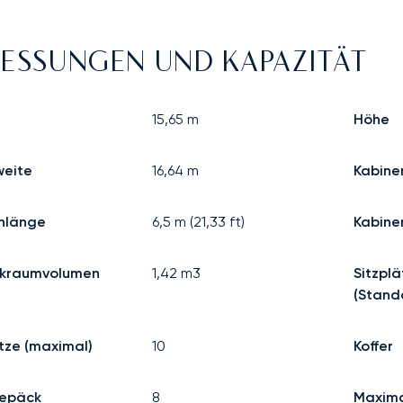
ESSUNGEN UND KAPAZITÄT
15,65
m
Höhe
eite
16,64
m
Kabine
nlänge
6,5
m (
21,33
ft)
Kabine
kraumvolumen
1,42
m3
Sitzplä
(Stand
ätze (maximal)
10
Koffer
epäck
8
Maxima