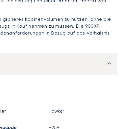
 Steigleistung und einer erhöhten operativen
in größeres Kabinenvolumen zu nutzen, ohne die
eugs in Kauf nehmen zu müssen. Die 900XP
denanforderungen in Bezug auf das Verhältnis
ler
Hawker
Typcode
H25B