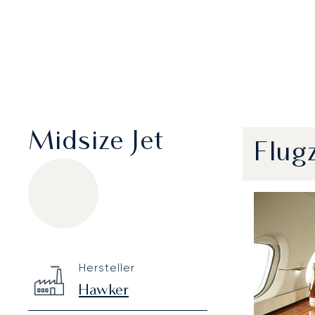
Midsize Jet
Flug
Hawker 900XP
Specification
Value
Hersteller
Technical specifications
Hawker