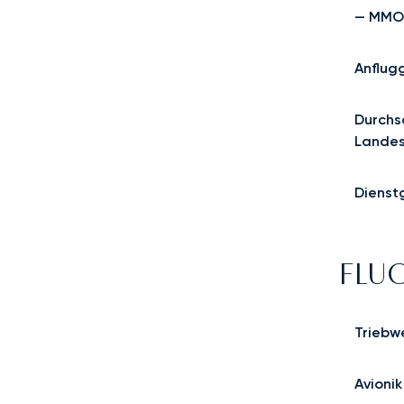
— MMO
Anflug
Durchsc
Landes
Dienst
FLU
Triebw
Avionik