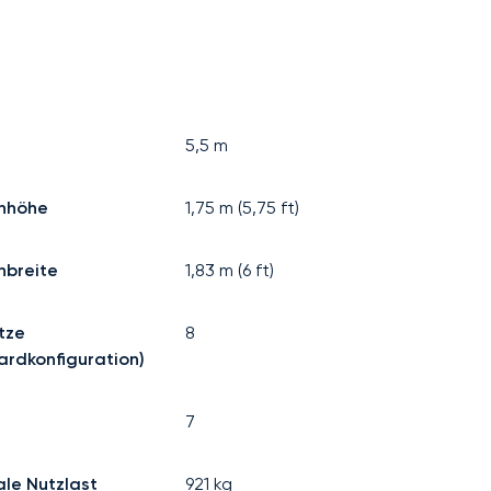
5,5
m
nhöhe
1,75
m (
5,75
ft)
nbreite
1,83
m (
6
ft)
tze
8
ardkonfiguration)
7
le Nutzlast
921
kg