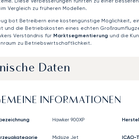
teme. Diese Verbesserungen führten zu einer besseren
t im Vergleich zu früheren Modellen.
ug bot Betreibern eine kostengünstige Möglichkeit, e
ät und die Betriebskosten eines echten Großraumflugz
kers Verständnis für
Marktsegmentierung
und die Kun
nraum zu Betriebswirtschaftlichkeit.
nische Daten
GEMEINE INFORMATIONEN
bezeichnung
Hawker 900XP
Herstel
hrzeugkategorie
Midsize Jet
ICAO-