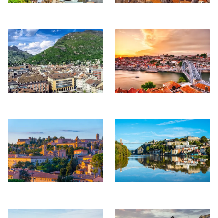
Bolzano
Porto
Perugia
Bristol
Zara
Lisbona