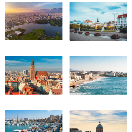
Tirana
Ostrava
Breslavia
Biarritz
Heraklion
Tolosa