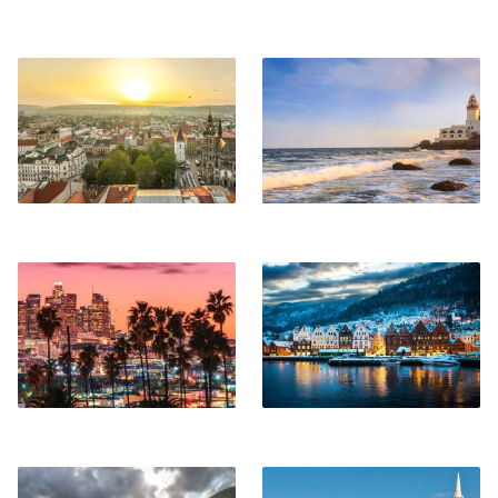
Košice
Gedda
Los Angeles
Bergen
Killarney
Calvi