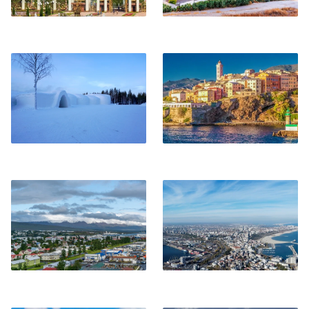
Kittilä
Bastia
Akureyri
Costanza