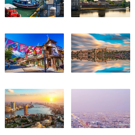
Gstaad
Smirne
Il Cairo
Riad