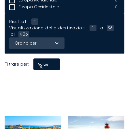
Europa Meridionale
0
Europa Occidentale
0
Risultati
1
Visualizzazione delle destinazioni
1
a
96
di
436
Ordina per
Filtrare per:
Value
Corfù
Sylt