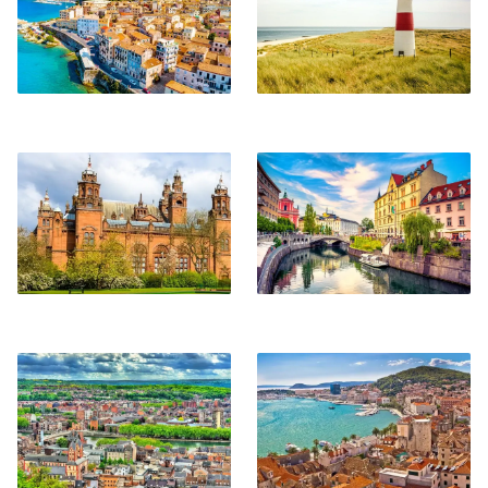
Glasgow
Lubiana
Liegi
Spalato