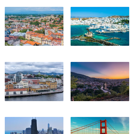
Plovdiv
Paros
Stavanger
Sarajevo
Chicago
San Francisco