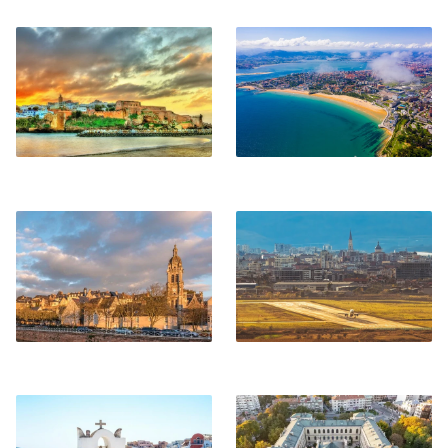
Rabat
Santander
Le Mans
Cluj-Napoca
Santorini
Varna