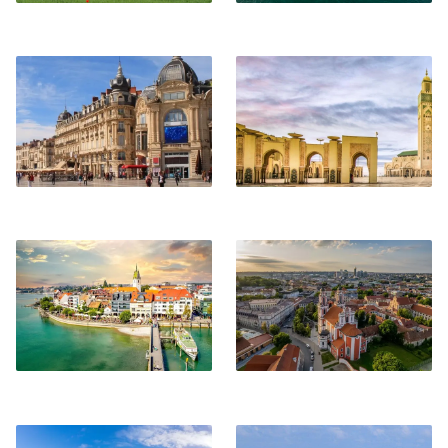
Montpellier
Casablanca
Friedrichshafen
Vilnius
Tenerife
Miami