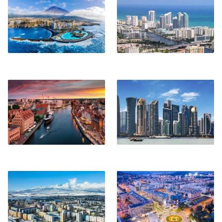
Danzica
Doha
Poprad-Tatry
Podgorica