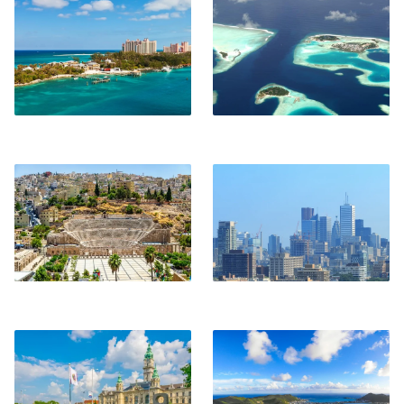
Nassau
Isola di Hulhule
Amman
Toronto
Győr
St. Maarten