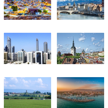
Abu Dhabi
Tallinn
Payerne
Kalamata