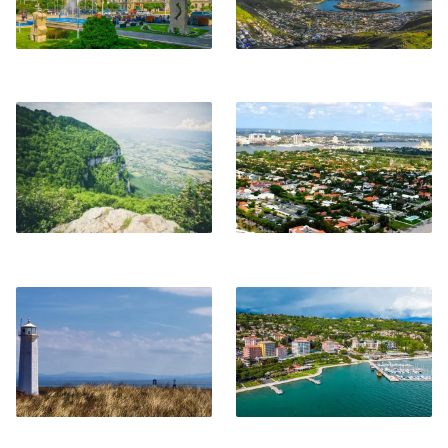
Annemasse
Palm Beach
Barrow-in-Furness
Portorose