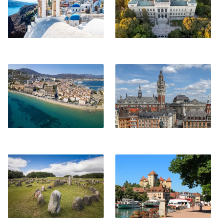
Ajaccio
Lilla
Aalborg
Annecy