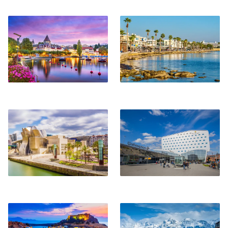
Losanna
Pafo
Bilbao
Eindhoven
Rodi
Grenoble