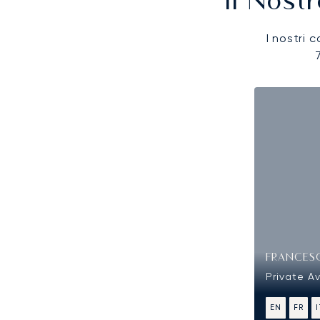
Il Nost
I nostri c
FRANCES
Private Av
EN
FR