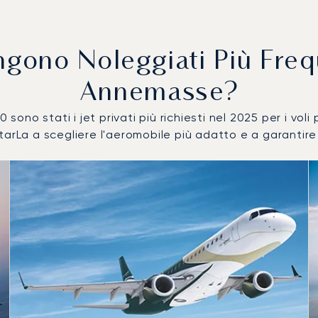
Vengono Noleggiati Più Fr
Annemasse?
 sono stati i jet privati più richiesti nel 2025 per i vol
arLa a scegliere l'aeromobile più adatto e a garantire l
 numero di movimenti volo nel 2025
i
a (km)