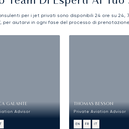
ro Team Di Esperti Al Tuo 
onsulenti per i jet privati sono disponibili 24 ore su 24, 
7, per aiutarvi in ogni fase del processo di prenotazione
CA GALANTE
THOMAS BESSON
iation Advisor
Private Aviation Advisor
IT
EN
FR
IT