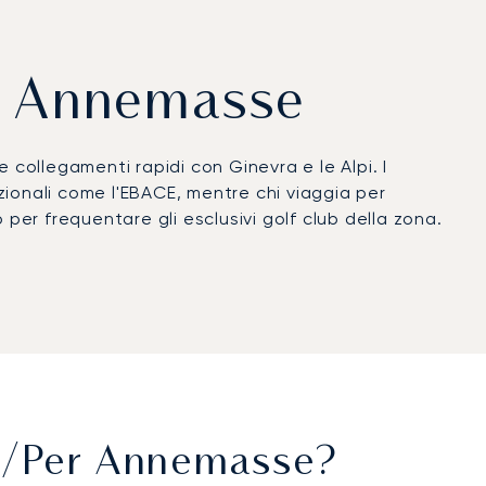
er Annemasse
 collegamenti rapidi con Ginevra e le Alpi. I
azionali come l'EBACE, mentre chi viaggia per
er frequentare gli esclusivi golf club della zona.
vicino aeroporto di Ginevra (GVA) per jet più grandi
evra in circa 20 minuti, Megève in circa 1 ora e
imento, rendendo Courchevel raggiungibile in circa
ertificazione Argus®, a testimonianza dei rigorosi
esso efficiente sia a Ginevra che alle Alpi,
.
Da/per Annemasse?