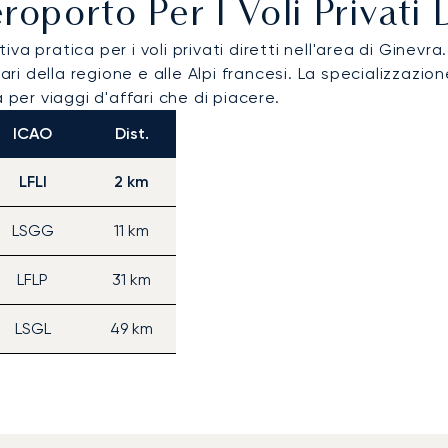
eroporto Per I Voli Priva
va pratica per i voli privati diretti nell'area di Ginevra.
iari della regione e alle Alpi francesi. La specializzazi
 per viaggi d'affari che di piacere.
ICAO
Dist.
LFLI
2 km
LSGG
11 km
LFLP
31 km
LSGL
49 km