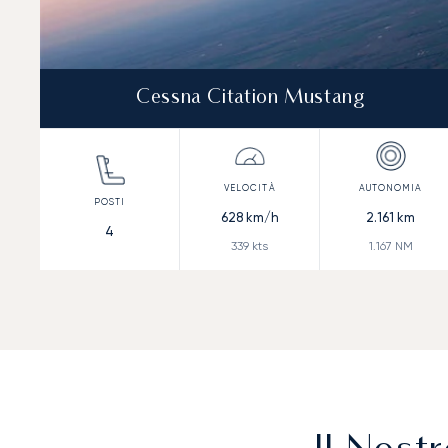
Cessna Citation Mustang
628
km/h
2.161
km
4
339
kts
1.167
NM