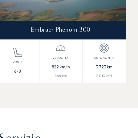
Embraer Phenom 300
822
km/h
3.723
km
6-8
444
kts
2.010
NM