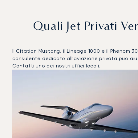
Quali Jet Privati 
Il Citation Mustang, il Lineage 1000 e il Phenom 300
consulente dedicato all'aviazione privata può aiut
Contatti uno dei nostri uffici locali
.
Annemasse : I 3 modelli di aeromobile più utilizzati per
Foto dell'aeromobile
Modello di aeromobile
Post
Velocità (km/h)
Velocità (nodi)
Autonomi
Autonomia (NM)