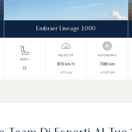
Embraer Lineage 1000
870
km/h
7.580
km
13
470
kts
4.093
NM