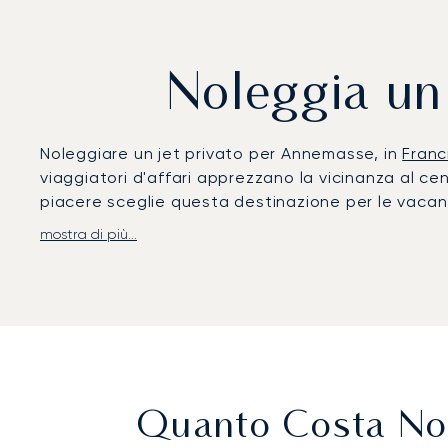
Noleggia un
Noleggiare un jet privato per Annemasse, in
Franc
viaggiatori d'affari apprezzano la vicinanza al ce
piacere sceglie questa destinazione per le vacanz
mostra di più...
LunaJets organizza voli per l'aerodromo di Annemass
e arrivi intercontinentali. Da Annemasse, i transfe
Chamonix in circa 1 ora e 15 minuti. I collegamenti
30 minuti.
Forte di un'esperienza ventennale, LunaJets è stat
standard di sicurezza e dell'eccellenza del servi
supportando fughe invernali, impegni di lavoro e so
Quanto Costa Nol