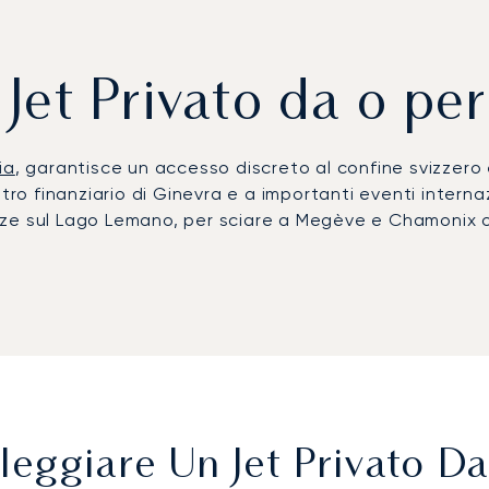
 Jet Privato da o p
ia
, garantisce un accesso discreto al confine svizzero e
ntro finanziario di Ginevra e a importanti eventi intern
e sul Lago Lemano, per sciare a Megève e Chamonix o p
e (QNJ), ideale per i turboprop e i light jet, o per il 
r con autista permettono di raggiungere il centro di Gin
 in elicottero riducono ulteriormente i tempi di trasfer
o il primo broker di jet privati europeo a ricevere la c
zio. Ad Annemasse, questa competenza garantisce un acc
ggiorni estivi con la massima flessibilità e discrezione
eggiare Un Jet Privato 