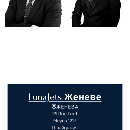
LunaJets Женеве
ЖЕНЕВА
29 Rue Lect
Meyrin
1217
Швейцария