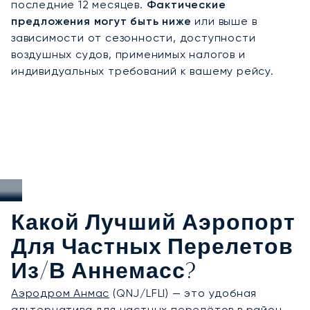
последние 12 месяцев.
Фактические
качество обслуживания. В Анмасе этот опыт
предложения могут быть ниже
или выше в
позволяет нам обеспечивать быстрый и удобный
зависимости от сезонности, доступности
доступ как к Женеве, так и к Альпам, организуя
воздушных судов, применимых налогов и
для вас зимний отдых, деловые поездки и летние
индивидуальных требований к вашему рейсу.
путешествия с максимальной гибкостью и
конфиденциальностью.
Какой Лучший Аэропорт
Для Частных Перелетов
Из/в Аннемасс?
Аэродром Анмас
(QNJ/LFLI) — это удобная
альтернатива для частных перелётов в район