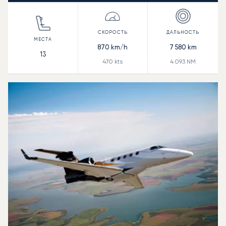
870
km/h
7 580
km
13
470
kts
4 093
NM