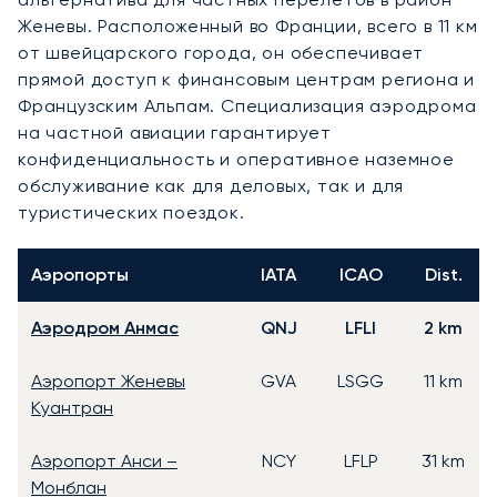
Женевы. Расположенный во Франции, всего в 11 км
от швейцарского города, он обеспечивает
прямой доступ к финансовым центрам региона и
Французским Альпам. Специализация аэродрома
на частной авиации гарантирует
конфиденциальность и оперативное наземное
обслуживание как для деловых, так и для
туристических поездок.
Аэропорты
IATA
ICAO
Dist.
Аэродром Анмас
QNJ
LFLI
2 km
Аэропорт Женевы
GVA
LSGG
11 km
Куантран
Аэропорт Анси –
NCY
LFLP
31 km
Монблан