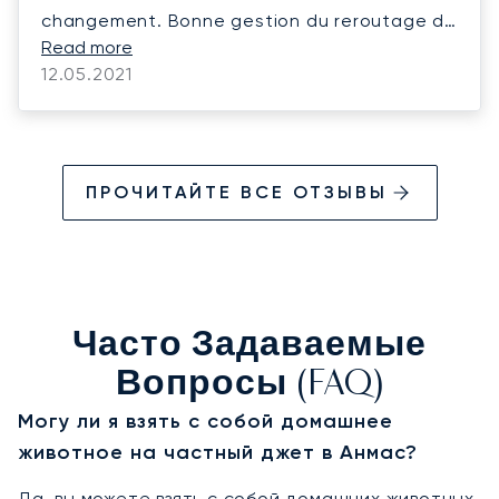
changement. Bonne gestion du reroutage de
dernière minute vers un autre aéroport.
Read more
12.05.2021
ПРОЧИТАЙТЕ ВСЕ ОТЗЫВЫ
Часто Задаваемые
Вопросы (FAQ)
Могу ли я взять с собой домашнее
животное на частный джет в Анмас?
Да, вы можете взять с собой домашних животных