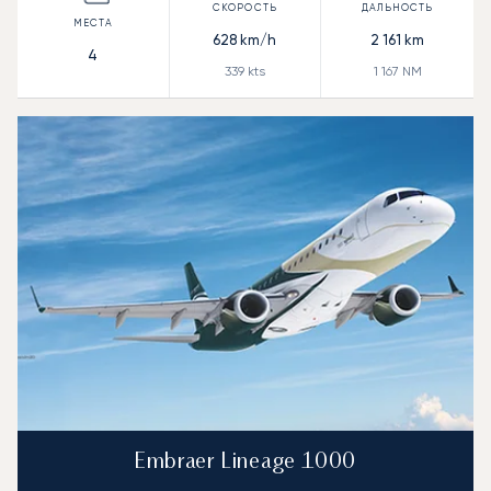
628
km/h
2 161
km
4
339
kts
1 167
NM
Embraer Lineage 1000