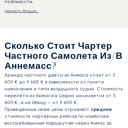
поблизости.
показать больше...
LunaJets организует рейсы в аэродром Анмас
(QNJ), идеально подходящий для турбовинтовых
самолётов и лайт-джетов, или в соседний
аэропорт Женевы (GVA) для более крупных
воздушных судов и межконтинентальных
Сколько Стоит Чартер
перелётов. Из Анмаса трансфер с личным
водителем доставит вас в центр Женевы
Частного Самолета Из/в
примерно за 20 минут, в Межев — около часа, а в
Аннемасс?
Шамони — примерно за 1 час 15 минут.
Вертолётный трансфер позволяет ещё больше
Аренда частного джета из Анмаса стоит от 5
сократить время в пути: до Куршевеля можно
600 € до 9 600 € в зависимости от пункта
добраться всего за 30 минут.
назначения и типа воздушного судна. Стоимость
перелёта из Анмаса в Цюрих начинается от 5
Обладая двадцатилетним опытом, компания
600 €, а на Ибицу — от 9 600 €.
LunaJets стала первым европейским брокером
Приведённые ниже цены отражают
средние
частных джетов, получившим сертификат
стоимости чартерных рейсов по наиболее
Argus®, что подтверждает наши строгие
востребованным маршрутам через Анмас за
стандарты безопасности и безупречное