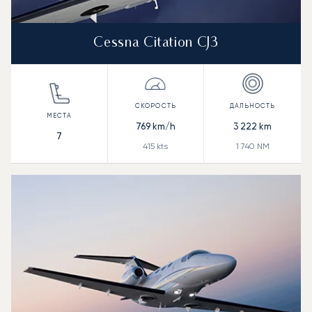
Cessna Citation CJ3
769
km/h
3 222
km
7
415
kts
1 740
NM