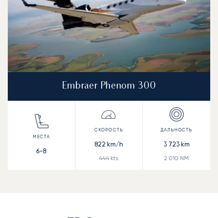
Embraer Phenom 300
822
km/h
3 723
km
6-8
444
kts
2 010
NM