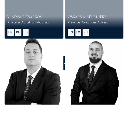
VLADIMIR TSARKOV
OSKARS MADERNIEKS
Private Aviation Advisor
Private Aviation Advisor
EN
RU
ES
EN
LV
RU
ПОЗВОНИТЕ НАМ