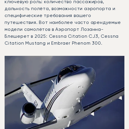
ключевую роль: количество пассажиров,
дальность полёта, возможности аэропорта и
специфические требования вашего
путешествия. Вот наиболее часто арендуемые
модели самолётов в Аэропорт Лозанна-
Блешерет в 2025: Cessna Citation CJ3, Cessna
Citation Mustang и Embraer Phenom 300.
Аэропорт Лозанна-Блешерет : 3 наиболее востребован
Фото воздушного судна
Модель воздушного судна
Скорость (км/ч)
Скорость (узлы)
Дал
Дальность (NM)