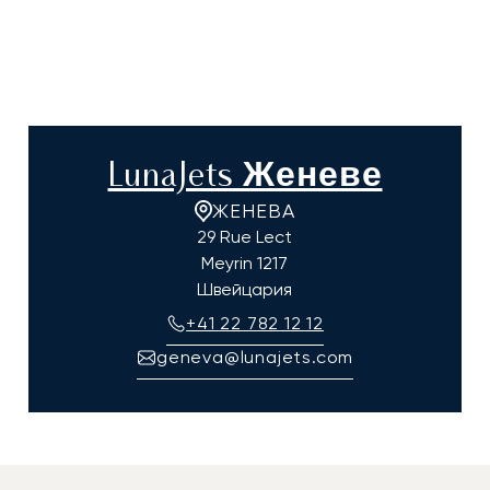
LunaJets Женеве
ЖЕНЕВА
29 Rue Lect
Meyrin
1217
Швейцария
+41 22 782 12 12
geneva@lunajets.com