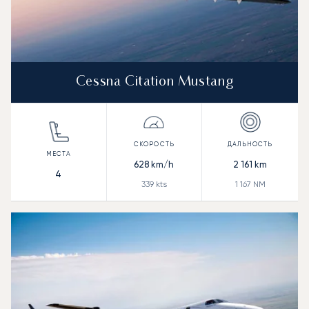
Cessna Citation Mustang
628
km/h
2 161
km
4
339
kts
1 167
NM