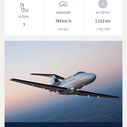
769
km/h
3 222
km
7
415
kts
1 740
NM