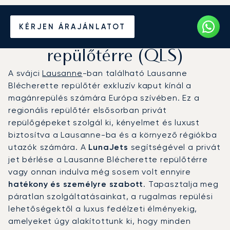
Magánrepülőgép bérlése a
KÉRJEN ÁRAJÁNLATOT
Lausanne Blécherette
repülőtérre (QLS)
A svájci
Lausanne
-ban található Lausanne
Blécherette repülőtér exkluzív kaput kínál a
magánrepülés számára Európa szívében. Ez a
regionális repülőtér elsősorban privát
repülőgépeket szolgál ki, kényelmet és luxust
biztosítva a Lausanne-ba és a környező régiókba
utazók számára. A
LunaJets
segítségével a privát
jet bérlése a Lausanne Blécherette repülőtérre
vagy onnan indulva még sosem volt ennyire
hatékony és személyre szabott
. Tapasztalja meg
páratlan szolgáltatásainkat, a rugalmas repülési
lehetőségektől a luxus fedélzeti élményekig,
amelyeket úgy alakítottunk ki, hogy minden