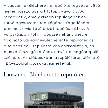
A Lausanne-Blécherette repülőtér egyetlen, 875
méter hosszú aszfalt futópályával (18/36)
rendelkezik, amely kisebb repülőgépek és
turbólégcsavaros repülőgépek fogadására
alkalmas rövid távú privát repülőutakhoz. A
városközponttól mindössze néhány percre
található
Lausanne-Blécherette repülőtér
az
általános célú repülésre van optimalizálva, és
alapvető szolgáltatásokat nyújt a magánrepülés
számára. Az alábbiakban a repülőtéren elérhető
FBO-szolgáltatásokat ismertetjük.
Lausanne-Blécherette repülőtér