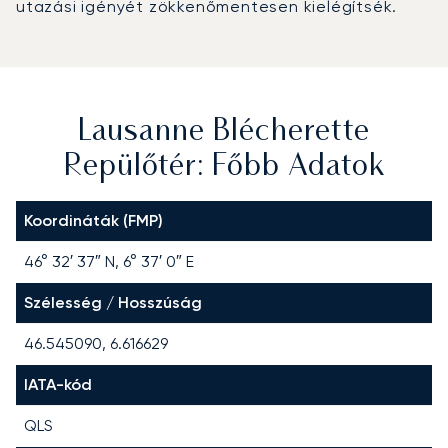
utazási igényét zökkenőmentesen kielégítsék.
Lausanne Blécherette
Repülőtér: Főbb Adatok
Koordináták (FMP)
46° 32′ 37″ N, 6° 37′ 0″ E
Szélesség / Hosszúság
46.545090, 6.616629
IATA-kód
QLS