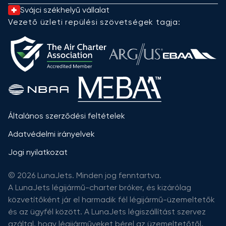
Svájci székhelyű vállalat
Vezető üzleti repülési szövetségek tagja:
Általános szerződési feltételek
Adatvédelmi irányelvek
Jogi nyilatkozat
© 2026 LunaJets. Minden jog fenntartva.
A LunaJets légijármű-charter bróker, és kizárólag
közvetítőként jár el harmadik fél légijármű-üzemeltetők
és az ügyfél között. A LunaJets légiszállítást szervez
azáltal, hogy légijárműveket bérel az üzemeltetőtől,