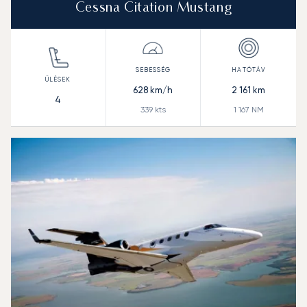
Cessna Citation Mustang
628
km/h
2 161
km
4
339
kts
1 167
NM