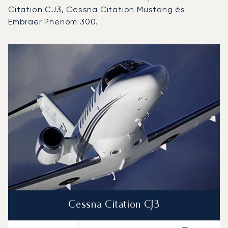
Citation CJ3, Cessna Citation Mustang és
Embraer Phenom 300.
Lausanne Blécherette repülőtér : A 3 legtöbbet repült re
Repülőgép fotója
Repülőgép-típus
Ülőhelyek
Sebesség (km/h)
Sebesség (csomó)
Hatótávolság (km)
Hatótávolság (NM)
Cessna Citation CJ3