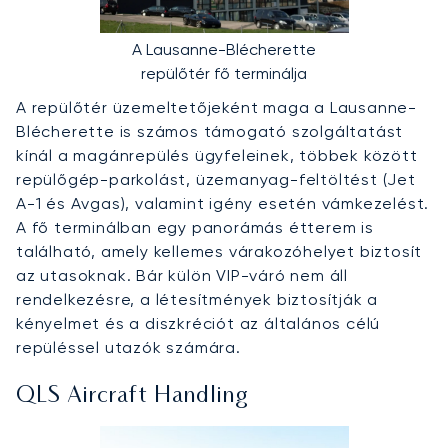
A Lausanne-Blécherette
repülőtér fő terminálja
A repülőtér üzemeltetőjeként maga a Lausanne-
Blécherette is számos támogató szolgáltatást
kínál a magánrepülés ügyfeleinek, többek között
repülőgép-parkolást, üzemanyag-feltöltést (Jet
A-1 és Avgas), valamint igény esetén vámkezelést.
A fő terminálban egy panorámás étterem is
található, amely kellemes várakozóhelyet biztosít
az utasoknak. Bár külön VIP-váró nem áll
rendelkezésre, a létesítmények biztosítják a
kényelmet és a diszkréciót az általános célú
repüléssel utazók számára.
QLS Aircraft Handling