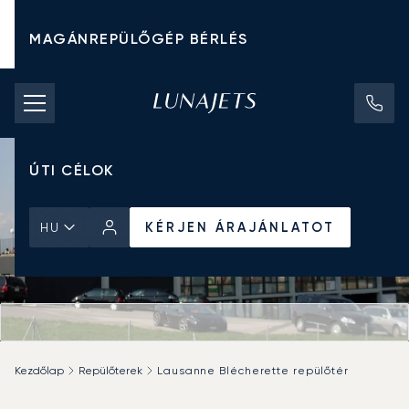
MAGÁNREPÜLŐGÉP BÉRLÉS
CHARTER ÁRAK
MAGÁNREPÜLŐGÉPEK
ÚTI CÉLOK
KÉRJEN ÁRAJÁNLATOT
HU
Kezdőlap
Repülőterek
Lausanne Blécherette repülőtér