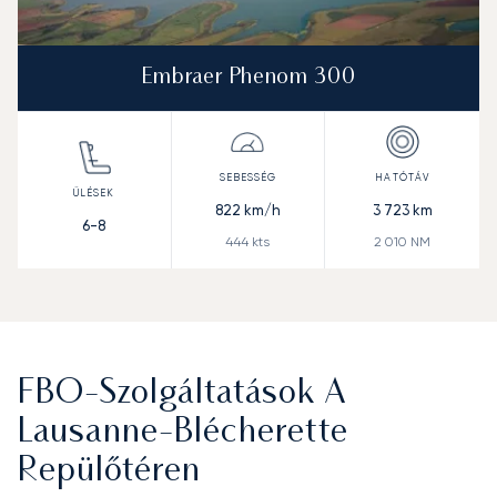
Embraer Phenom 300
822
km/h
3 723
km
6-8
444
kts
2 010
NM
FBO-Szolgáltatások A
Lausanne-Blécherette
Repülőtéren