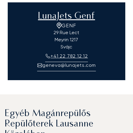
LunaJets Genf
GENF
29 Rue Lect
Meyrin
1217
Svájc
+41 22 782 12 12
geneva@lunajets.com
Egyéb Magánrepülős
Repülőterek Lausanne