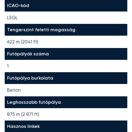
ICAO-kód
LSGL
Tengerszint feletti magasság
622 m (2041 ft)
Futópályák száma
1
Futópálya burkolata
Beton
Leghosszabb futópálya
875
m (
2 871
ft)
Hasznos linkek