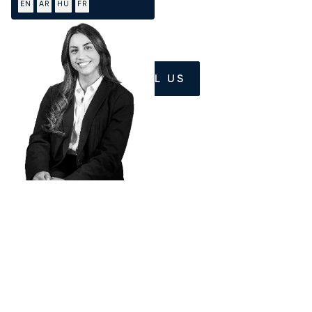
EN
AR
HU
FR
CALL US