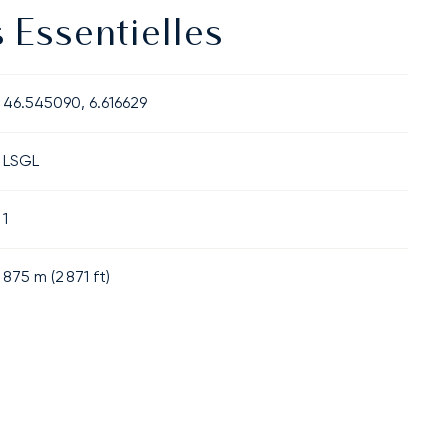
 Essentielles
46.545090, 6.616629
LSGL
1
875
m (
2 871
ft)