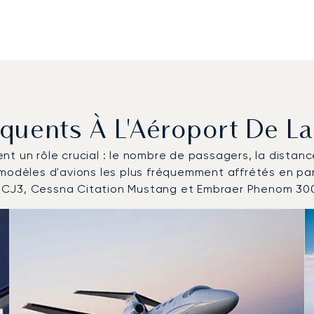
réquents À L'Aéroport De 
uent un rôle crucial : le nombre de passagers, la distan
 modèles d'avions les plus fréquemment affrétés en p
 CJ3, Cessna Citation Mustang et Embraer Phenom 30
aéronefs les plus fréquentés en nombre de mouvements en 