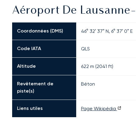
Aéroport De Lausanne-B
Coordonnées (DMS)
46° 32′ 37″ N, 6° 37′ 0″ E
Code IATA
QLS
Altitude
622 m (2041 ft)
Revêtement de
Béton
piste(s)
Liens utiles
Page Wikipédia