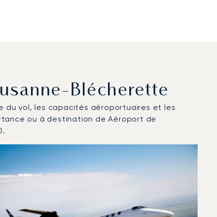
Lausanne-Blécherette
ce du vol, les capacités aéroportuaires et les
artance ou à destination de Aéroport de
0.
2025