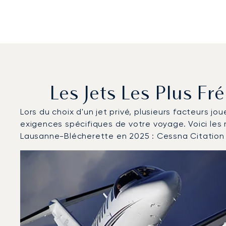
Les Jets Les Plus F
Lors du choix d'un jet privé, plusieurs facteurs jo
exigences spécifiques de votre voyage. Voici les
Lausanne-Blécherette en 2025 : Cessna Citation
Aéroport de Lausanne-Blécherette : Les 3 modèles d'
Photo de l'aéronef
Modèle d'aéronef
Sièges
Vitesse (km/h)
Vitesse (nœuds)
Autonomie (km)
Autonomie (NM)