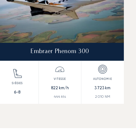
Embraer Phenom 300
822
km/h
3 723
km
6-8
444
kts
2 010
NM