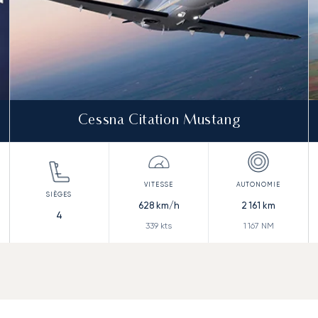
Cessna Citation Mustang
628
km/h
2 161
km
4
339
kts
1 167
NM