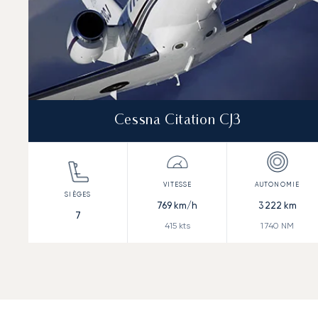
Cessna Citation CJ3
769
km/h
3 222
km
7
415
kts
1 740
NM