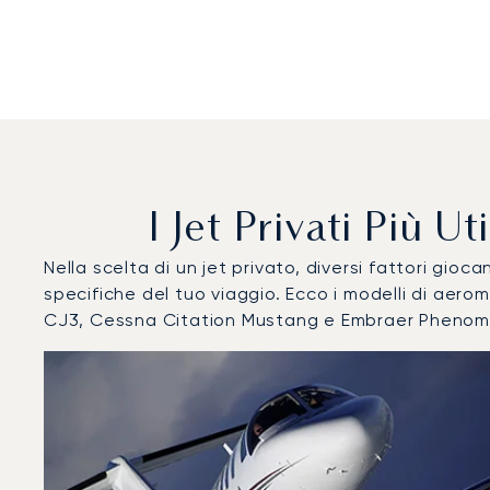
I Jet Privati Più 
Nella scelta di un jet privato, diversi fattori gi
specifiche del tuo viaggio. Ecco i modelli di aer
CJ3, Cessna Citation Mustang e Embraer Phenom
Aeroporto di Losanna Blécherette : I 3 modelli di aeromo
Foto dell'aeromobile
Modello di aeromobile
Post
Velocità (km/h)
Velocità (nodi)
Autonomi
Autonomia (NM)