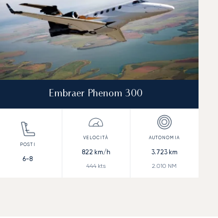
Embraer Phenom 300
822
km/h
3.723
km
6-8
444
kts
2.010
NM