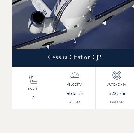
Cessna Citation CJ3
769
km/h
3.222
km
7
415
kts
1.740
NM