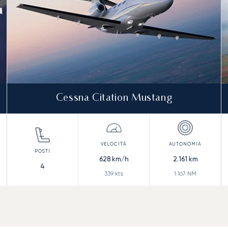
Cessna Citation Mustang
628
km/h
2.161
km
4
339
kts
1.167
NM