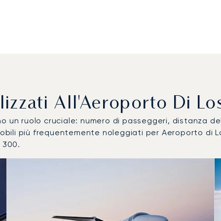
Utilizzati All'Aeroporto Di 
ocano un ruolo cruciale: numero di passeggeri, distanza 
omobili più frequentemente noleggiati per Aeroporto di
 300.
bile più utilizzati per numero di movimenti volo nel 2025
i
a (km)