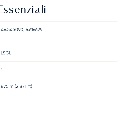
Essenziali
46.545090, 6.616629
LSGL
1
875
m (
2.871
ft)