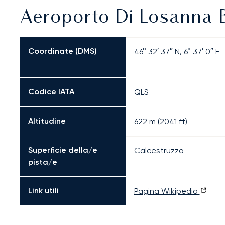
Aeroporto Di Losanna B
Coordinate (DMS)
46° 32′ 37″ N, 6° 37′ 0″ E
Codice IATA
QLS
Altitudine
622 m (2041 ft)
Superficie della/e
Calcestruzzo
pista/e
Link utili
Pagina Wikipedia