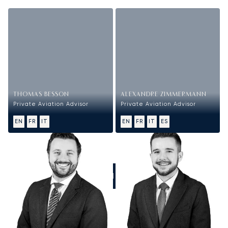
THOMAS BESSON
ALEXANDRE ZIMMERMANN
Private Aviation Advisor
Private Aviation Advisor
EN
FR
IT
EN
FR
IT
ES
CHIAMATECI