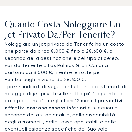
resort — Costa Adeje si trova a circa 20-25 minuti
di auto — o per l'aeroporto di Tenerife Nord (TFN),
a soli 15 minuti da Santa Cruz e La Laguna. I
Quanto Costa Noleggiare Un
trasferimenti in elicottero offrono collegamenti
diretti con le isole vicine, con La Gomera
Jet Privato Da/per Tenerife?
raggiungibile in circa 20 minuti ed El Hierro in circa
Noleggiare un jet privato da Tenerife ha un costo
40 minuti, rappresentando una rapida alternativa
che parte da circa 8.000 € fino a 28.600 €, a
ai traghetti.
seconda della destinazione e del tipo di aereo. I
voli da Tenerife a Las Palmas Gran Canaria
Con due decenni di esperienza, LunaJets è stato
partono da 8.000 €, mentre le rotte per
il primo broker europeo di jet privati a ricevere la
Farnborough iniziano da 28.600 €.
certificazione Argus®, a testimonianza di rigorosi
I prezzi indicati di seguito riflettono i costi
medi
di
standard di sicurezza e di un servizio d'eccellenza.
noleggio di jet privati sulle rotte più frequentate
A Tenerife, questa competenza assicura
da e per Tenerife negli ultimi 12 mesi.
I preventivi
collegamenti su misura per soggiorni in villa, arrivi
effettivi possono essere inferiori
o superiori a
discreti per eventi come il Carnevale di Santa
seconda della stagionalità, della disponibilità
Cruz e viaggi inter-insulari efficienti in tutte le
degli aeromobili, delle tasse applicabili e delle
Canarie.
eventuali esigenze specifiche del Suo volo.