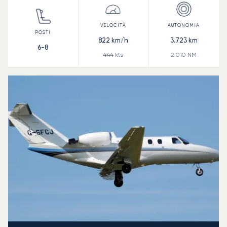
822
km/h
3.723
km
6-8
444
kts
2.010
NM