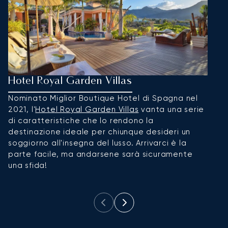
Hotel Royal Garden Villas
I
Nominato Miglior Boutique Hotel di Spagna nel
C
2021, l'
Hotel Royal Garden Villas
vanta una serie
c
di caratteristiche che lo rendono la
l'
I
destinazione ideale per chiunque desideri un
p
soggiorno all'insegna del lusso. Arrivarci è la
a
parte facile, ma andarsene sarà sicuramente
nu
una sfida!
ba
de