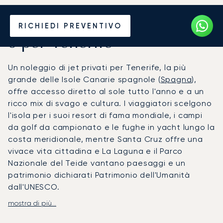
Noleggia un Jet Privato da
RICHIEDI PREVENTIVO
o per Tenerife
Un noleggio di jet privati per Tenerife, la più
grande delle Isole Canarie spagnole (
Spagna
),
offre accesso diretto al sole tutto l'anno e a un
ricco mix di svago e cultura. I viaggiatori scelgono
l'isola per i suoi resort di fama mondiale, i campi
da golf da campionato e le fughe in yacht lungo la
costa meridionale, mentre Santa Cruz offre una
vivace vita cittadina e La Laguna e il Parco
Nazionale del Teide vantano paesaggi e un
patrimonio dichiarati Patrimonio dell'Umanità
dall'UNESCO.
mostra di più...
LunaJets organizza voli privati per l'aeroporto di
Tenerife Sud (TFS) per un comodo accesso ai