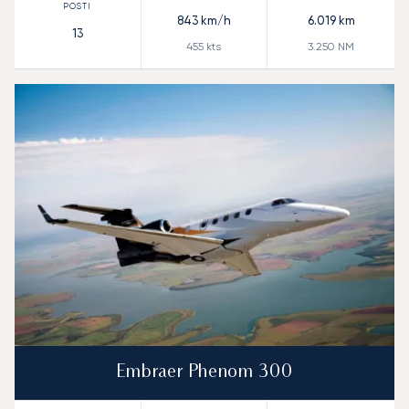
843
km/h
6.019
km
13
455
kts
3.250
NM
Embraer Phenom 300