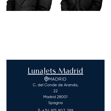
LunaJets Madrid
MADRID
C. del Conde de Aranda,
22
Madrid
28001
Spagna
+34 915 907 299