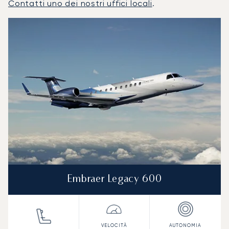
Contatti uno dei nostri uffici locali
.
Tenerife : I 3 modelli di aeromobile più utilizzati per numer
Foto dell'aeromobile
Modello di aeromobile
Posti
Velocità (km/h)
Velocità (nodi)
Autonomia (
Autonomia (NM)
Embraer Legacy 600