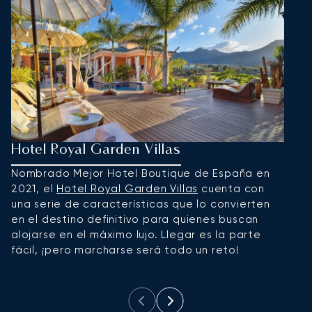
Hotel Royal Garden Villas
I
Nombrado Mejor Hotel Boutique de España en
R
2021, el
Hotel Royal Garden Villas
cuenta con
a
una serie de características que lo convierten
A
en el destino definitivo para quienes buscan
h
alojarse en el máximo lujo. Llegar es la parte
ni
fácil, ¡pero marcharse será todo un reto!
ad
d