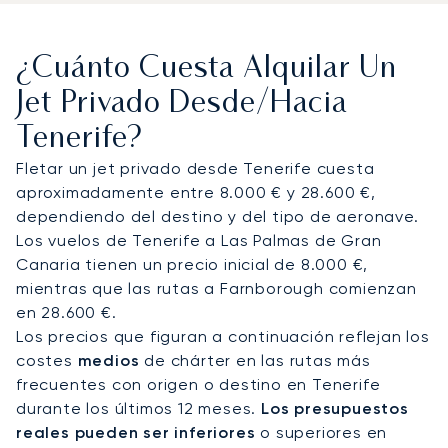
20-25 minutos en coche— o al Aeropuerto de
Tenerife Norte (TFN), a solo 15 minutos de Santa
¿Cuánto Cuesta Alquilar Un
Cruz y La Laguna. Los traslados en helicóptero
ofrecen conexiones directas con las islas vecinas;
Jet Privado Desde/hacia
se puede llegar a La Gomera en unos 20 minutos y
Tenerife?
a El Hierro en unos 40, lo que supone una
alternativa rápida a los ferris.
Fletar un jet privado desde Tenerife cuesta
aproximadamente entre 8.000 € y 28.600 €,
Con dos décadas de experiencia, LunaJets fue el
dependiendo del destino y del tipo de aeronave.
primer bróker de aviación privada europeo en
Los vuelos de Tenerife a Las Palmas de Gran
recibir la certificación Argus®, un reflejo de sus
Canaria tienen un precio inicial de 8.000 €,
rigurosos estándares de seguridad y la excelencia
mientras que las rutas a Farnborough comienzan
de su servicio. En Tenerife, esta experiencia
en 28.600 €.
garantiza conexiones a medida para estancias en
Los precios que figuran a continuación reflejan los
villas, llegadas discretas a eventos como el
costes
medios
de chárter en las rutas más
Carnaval de Santa Cruz y viajes interinsulares
frecuentes con origen o destino en Tenerife
eficientes por todo el archipiélago canario.
durante los últimos 12 meses.
Los presupuestos
reales pueden ser inferiores
o superiores en