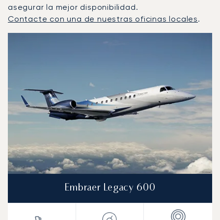
asegurar la mejor disponibilidad.
Contacte con una de nuestras oficinas locales
.
Tenerife : Los 3 modelos de aeronave más operados por 
Foto de la aeronave
Modelo de aeronave
Asientos
Velocidad (km/h)
Velocidad (nudos)
Autonomía (km
Autonomía (NM)
Embraer Legacy 600