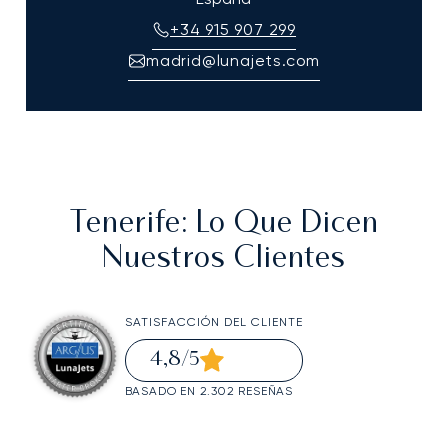
+34 915 907 299
madrid@lunajets.com
Tenerife
: Lo Que Dicen
Nuestros Clientes
SATISFACCIÓN DEL CLIENTE
4,8
/5
BASADO EN 2.302 RESEÑAS