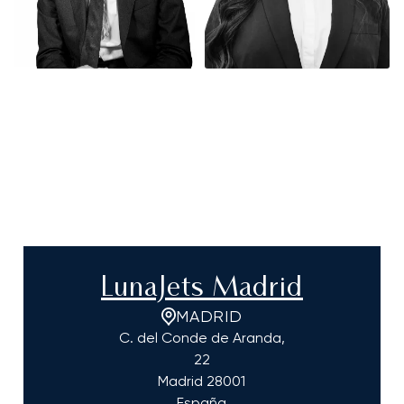
LunaJets Madrid
MADRID
C. del Conde de Aranda,
22
Madrid
28001
España