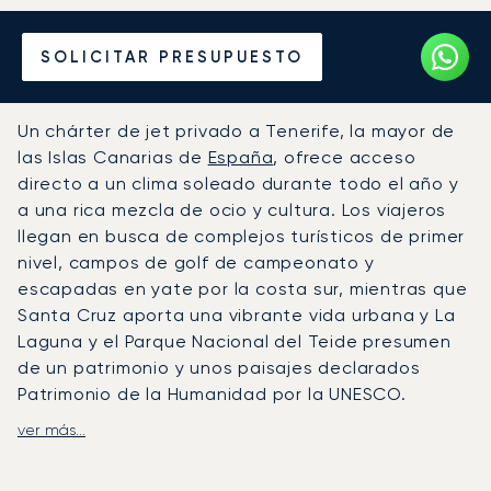
Alquile un Jet Privado
SOLICITAR PRESUPUESTO
desde o hacia Tenerife
Un chárter de jet privado a Tenerife, la mayor de
las Islas Canarias de
España
, ofrece acceso
directo a un clima soleado durante todo el año y
a una rica mezcla de ocio y cultura. Los viajeros
llegan en busca de complejos turísticos de primer
nivel, campos de golf de campeonato y
escapadas en yate por la costa sur, mientras que
Santa Cruz aporta una vibrante vida urbana y La
Laguna y el Parque Nacional del Teide presumen
de un patrimonio y unos paisajes declarados
Patrimonio de la Humanidad por la UNESCO.
ver más...
LunaJets organiza vuelos privados al Aeropuerto
de Tenerife Sur (TFS) para acceder a los
complejos turísticos —Costa Adeje está a unos