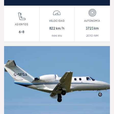
822
km/h
3723
km
6-8
444
kts
2010
NM