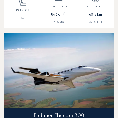
843
km/h
6019
km
13
455
kts
3250
NM
Embraer Phenom 300