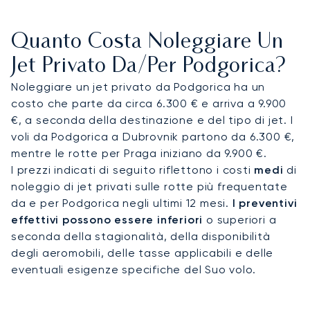
lavorare o rilassarti nella tua cabina privata, per
garantirti di arrivare pronto e senza stress ai tuoi
Quanto Costa Noleggiare Un
impegni presso importanti centri d'affari come
The Capital Plaza.
Jet Privato Da/per Podgorica?
Noleggiare un jet privato da Podgorica ha un
Il nostro standard di eccellenza operativa è
costo che parte da circa 6.300 € e arriva a 9.900
garantito dal nostro team operativo, composto
€, a seconda della destinazione e del tipo di jet. I
da specialisti qualificati, attivo 24h, 7 giorni su 7
voli da Podgorica a Dubrovnik partono da 6.300 €,
per monitorare e ottimizzare proattivamente ogni
mentre le rotte per Praga iniziano da 9.900 €.
volo. Questo profondo impegno per la sicurezza e
I prezzi indicati di seguito riflettono i costi
medi
di
la qualità assicura che il tuo volo privato verso la
noleggio di jet privati sulle rotte più frequentate
capitale del Montenegro sia gestito con la
da e per Podgorica negli ultimi 12 mesi.
I preventivi
massima precisione e affidabilità.
effettivi possono essere inferiori
o superiori a
seconda della stagionalità, della disponibilità
degli aeromobili, delle tasse applicabili e delle
eventuali esigenze specifiche del Suo volo.