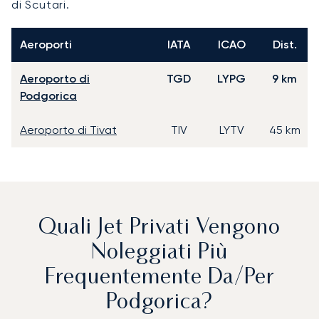
di Scutari.
Aeroporti
IATA
ICAO
Dist.
Aeroporto di
TGD
LYPG
9 km
Podgorica
Aeroporto di Tivat
TIV
LYTV
45 km
Quali Jet Privati Vengono
Noleggiati Più
Frequentemente Da/per
Podgorica?