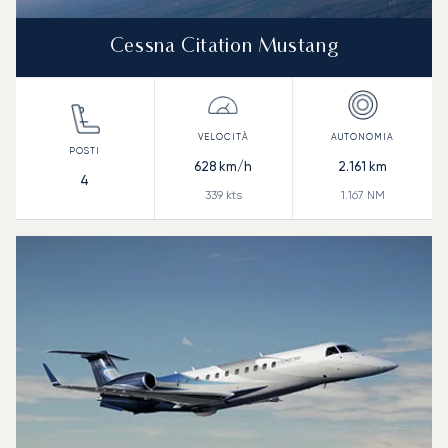
Cessna Citation Mustang
628
km/h
2.161
km
4
339
kts
1.167
NM