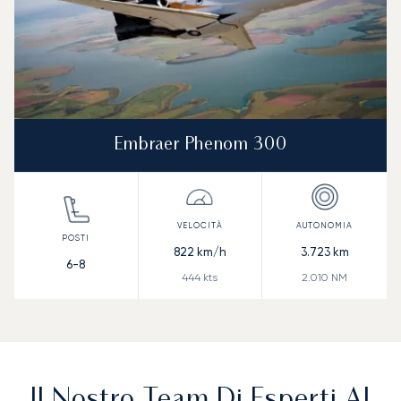
Embraer Phenom 300
822
km/h
3.723
km
6-8
444
kts
2.010
NM
Il Nostro Team Di Esperti Al