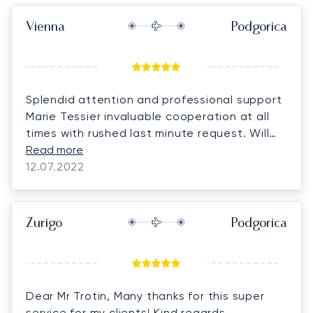
Vienna
Podgorica
Splendid attention and professional support
Marie Tessier invaluable cooperation at all
times with rushed last minute request. Will
definitely work with Lunajets next time.
Read more
12.07.2022
Zurigo
Podgorica
Dear Mr Trotin, Many thanks for this super
service for my clients! Kind regards,