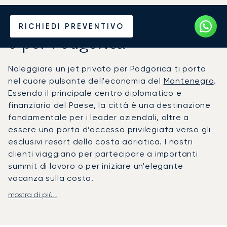
Noleggia un Jet Privato da
RICHIEDI PREVENTIVO
o per Podgorica
Noleggiare un jet privato per Podgorica ti porta
nel cuore pulsante dell'economia del
Montenegro
.
Essendo il principale centro diplomatico e
finanziario del Paese, la città è una destinazione
fondamentale per i leader aziendali, oltre a
essere una porta d’accesso privilegiata verso gli
esclusivi resort della costa adriatica. I nostri
clienti viaggiano per partecipare a importanti
summit di lavoro o per iniziare un'elegante
vacanza sulla costa.
mostra di più...
Il tuo viaggio è organizzato su misura per le tue
esigenze, offrendoti un'esperienza riservata e
confortevole dall'inizio alla fine. A bordo potrai