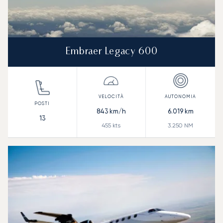
Embraer Legacy 600
843
km/h
6.019
km
13
455
kts
3.250
NM