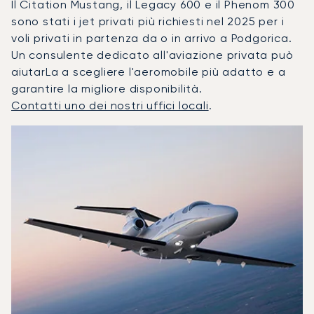
Il Citation Mustang, il Legacy 600 e il Phenom 300
sono stati i jet privati più richiesti nel 2025 per i
voli privati in partenza da o in arrivo a Podgorica.
Un consulente dedicato all'aviazione privata può
aiutarLa a scegliere l'aeromobile più adatto e a
garantire la migliore disponibilità.
Contatti uno dei nostri uffici locali
.
Podgorica : I 3 modelli di aeromobile più utilizzati per num
Foto dell'aeromobile
Modello di aeromobile
Posti
Velocità (km/h)
Velocità (nodi)
Autonomia (
Autonomia (NM)