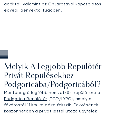
adóktól, valamint az Ön járatával kapcsolatos
egyedi igényektől függően.
Melyik A Legjobb Repülőtér
Privát Repülésekhez
Podgoricába/Podgoricából?
Montenegró legfőbb nemzetközi repülőtere a
Podgorica Repülőtér
(TGD/LYPG), amely a
fővárostól 11 km-re délre fekszik. Fekvésének
köszönhetően a privát jettel utazó ügyfelek