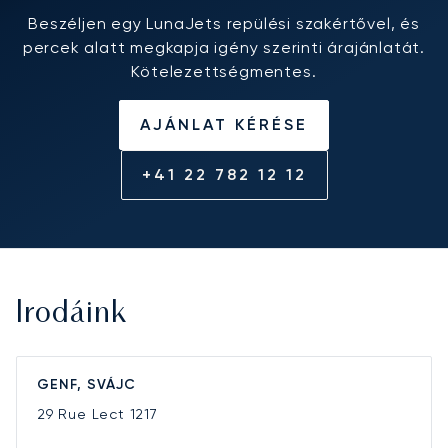
Beszéljen egy LunaJets repülési szakértővel, és
percek alatt megkapja igény szerinti árajánlatát.
Kötelezettségmentes.
AJÁNLAT KÉRÉSE
+41 22 782 12 12
Irodáink
GENF, SVÁJC
29 Rue Lect
1217