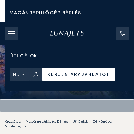
MAGÁNREPÜLŐGÉP BÉRLÉS
CHARTER ÁRAK
MAGÁNREPÜLŐGÉPEK
ÚTI CÉLOK
KÉRJEN ÁRAJÁNLATOT
HU
Kezdőlap
Magánrepülőgép Bérlés
Úti Célok
Dél-Európa
Montenegró