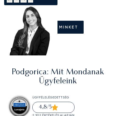
HÍVJON MINKET
Podgorica
: Mit Mondanak
Ügyfeleink
ÜGYFÉLELÉGEDETTSÉG
4,8
/5
2 302 ÉRTÉKELÉS ALAPJÁN