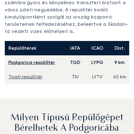
számára gyors és kényelmes transzfert biztosít a
város üzleti negyedébe. A repülőtér kiváló
kiindulópontként szolgál az ország központi
területeinek felfedezéséhez, beleértve a Skadari-
tó védett vizes élőhelyeit is.
Repülőterek
IATA
ICAO
Dist.
Podgorica repülőtér
TGD
LYPG
9 km
Tivati repülőtér
TIV
LYTV
45 km
Milyen Típusú Repülőgépet
Bérelhetek A Podgoricába