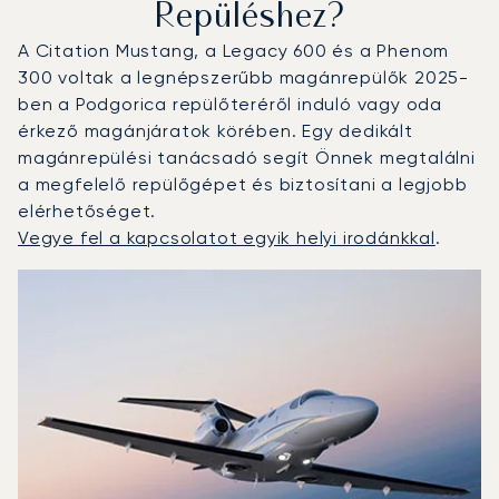
Repüléshez?
A Citation Mustang, a Legacy 600 és a Phenom
300 voltak a legnépszerűbb magánrepülők 2025-
ben a Podgorica repülőteréről induló vagy oda
érkező magánjáratok körében. Egy dedikált
magánrepülési tanácsadó segít Önnek megtalálni
a megfelelő repülőgépet és biztosítani a legjobb
elérhetőséget.
Vegye fel a kapcsolatot egyik helyi irodánkkal
.
Podgorica : A 3 legtöbbet repült repülőgép-típus a repül
Repülőgép fotója
Repülőgép-típus
Ülőhelyek
Sebesség (km/h)
Sebesség (csomó)
Hatótávolság (km)
Hatótávolság (NM)