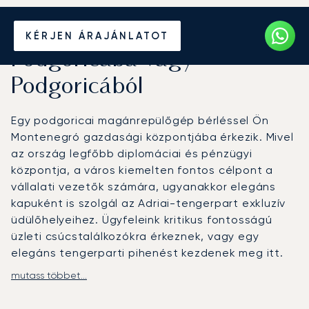
Béreljen magánrepülőt
KÉRJEN ÁRAJÁNLATOT
Podgoricába vagy
Podgoricából
Egy podgoricai magánrepülőgép bérléssel Ön
Montenegró gazdasági központjába érkezik. Mivel
az ország legfőbb diplomáciai és pénzügyi
központja, a város kiemelten fontos célpont a
vállalati vezetők számára, ugyanakkor elegáns
kapuként is szolgál az Adriai-tengerpart exkluzív
üdülőhelyeihez. Ügyfeleink kritikus fontosságú
üzleti csúcstalálkozókra érkeznek, vagy egy
elegáns tengerparti pihenést kezdenek meg itt.
mutass többet...
Az utazást az Ön személyes időbeosztásához
igazítjuk, így elejétől a végéig privát és kényelmes