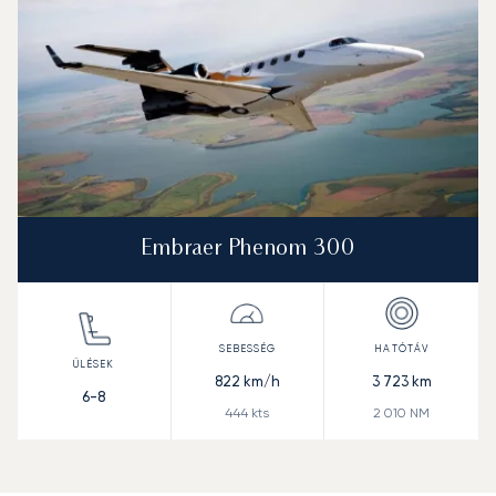
Embraer Phenom 300
822
km/h
3 723
km
6-8
444
kts
2 010
NM