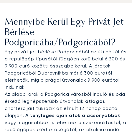
élményben lehet része. A fedélzeten, saját privát
kabinjában dolgozhat vagy pihenhet, így
biztosítva, hogy kipihenten és stresszmentesen
Mennyibe Kerül Egy Privát Jet
érkezzen a The Capital Plaza-hoz hasonló kiemelt
üzleti központokban tartandó találkozóira.
Bérlése
Podgoricába/Podgoricából?
Működési kiválóságunkat a nap 24 órájában
rendelkezésre álló, engedéllyel rendelkező
Egy privát jet bérlése Podgoricából az úti céltól és
diszpécser specialistákból álló operatív
a repülőgép típusától függően körülbelül 6 300 és
csapatunk garantálja, amely proaktívan felügyeli
9 900 euró közötti összegbe kerül. A járatok
és optimalizálja az összes járatot. A biztonság és
Podgoricából Dubrovnikba már 6 300 eurótól
a minőség iránti mély elkötelezettségünk
elérhetők, míg a prágai útvonalak 9 900 eurótól
biztosítja, hogy a montenegrói fővárosba tartó
indulnak.
privát repülőútja teljes precizitással és
Az alábbi árak a Podgorica városból induló és oda
magabiztossággal legyen lebonyolítva.
érkező legnépszerűbb útvonalak
átlagos
charterdíjait tükrözik az elmúlt 12 hónap adatai
alapján.
A tényleges ajánlatok alacsonyabbak
vagy magasabbak is lehetnek a szezonalitástól, a
repülőgépek elérhetőségétől, az alkalmazandó