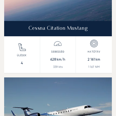
Cessna Citation Mustang
628
km/h
2 161
km
4
339
kts
1 167
NM