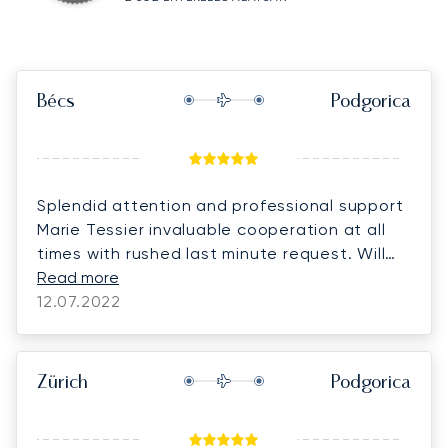
Bécs
Podgorica
Splendid attention and professional support
Marie Tessier invaluable cooperation at all
times with rushed last minute request. Will
definitely work with Lunajets next time.
Read more
12.07.2022
Zürich
Podgorica