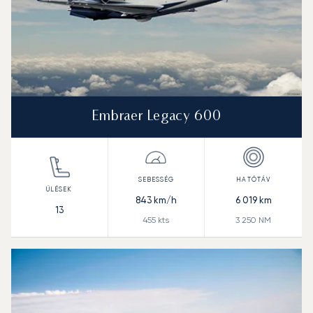
Embraer Legacy 600
843
km/h
6 019
km
13
455
kts
3 250
NM