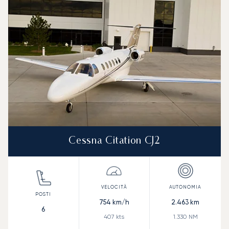
Cessna Citation CJ2
754
km/h
2.463
km
6
407
kts
1.330
NM