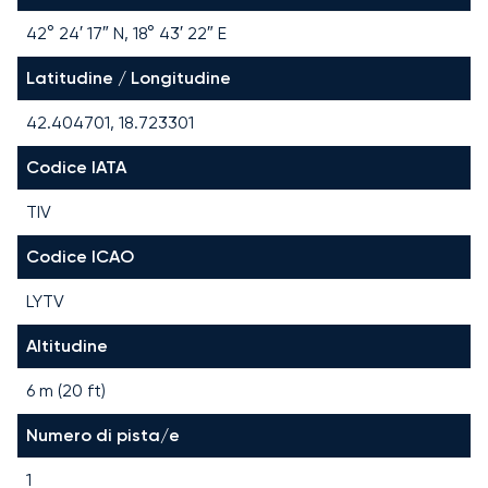
42° 24′ 17″ N, 18° 43′ 22″ E
Latitudine / Longitudine
42.404701, 18.723301
Codice IATA
TIV
Codice ICAO
LYTV
Altitudine
6 m (20 ft)
Numero di pista/e
1