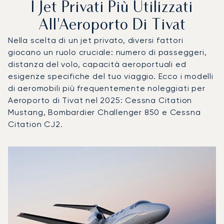
I Jet Privati Più Utilizzati
All'Aeroporto Di Tivat
Nella scelta di un jet privato, diversi fattori
giocano un ruolo cruciale: numero di passeggeri,
distanza del volo, capacità aeroportuali ed
esigenze specifiche del tuo viaggio. Ecco i modelli
di aeromobili più frequentemente noleggiati per
Aeroporto di Tivat nel 2025: Cessna Citation
Mustang, Bombardier Challenger 850 e Cessna
Citation CJ2.
Aeroporto di Tivat : I 3 modelli di aeromobile più utilizzat
Foto dell'aeromobile
Modello di aeromobile
Posti
Velocità (km/h)
Velocità (nodi)
Autonomia (
Autonomia (NM)