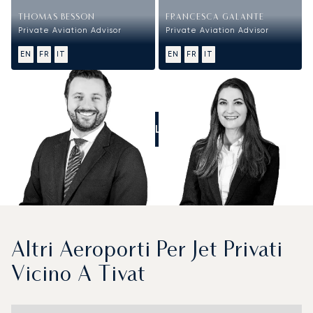
THOMAS BESSON
FRANCESCA GALANTE
Private Aviation Advisor
Private Aviation Advisor
EN
FR
IT
EN
FR
IT
CALL US
Altri Aeroporti Per Jet Privati
Vicino A Tivat