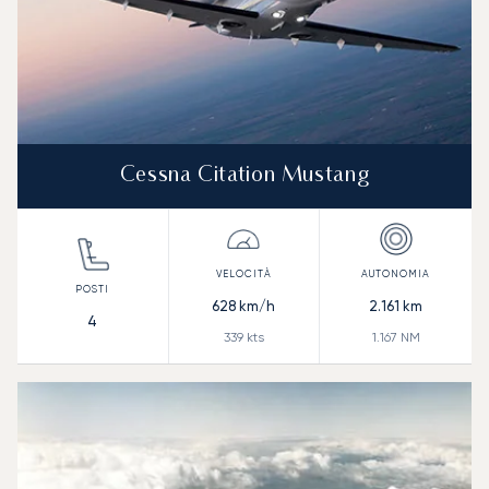
Cessna Citation Mustang
628
km/h
2.161
km
4
339
kts
1.167
NM