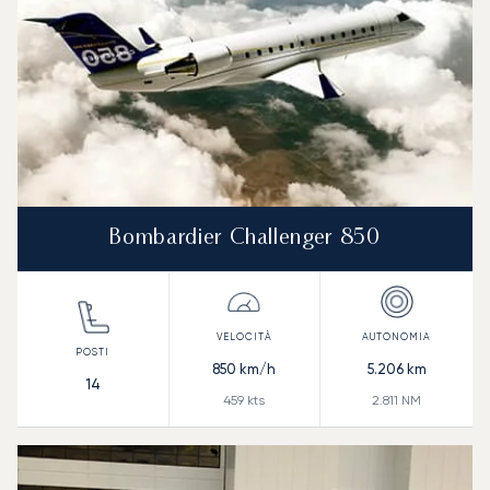
Bombardier Challenger 850
850
km/h
5.206
km
14
459
kts
2.811
NM