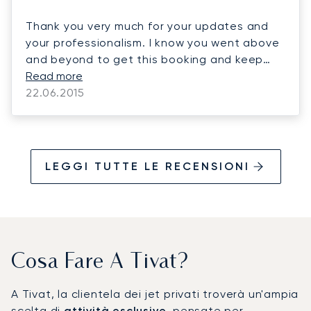
Thank you very much for your updates and
your professionalism. I know you went above
and beyond to get this booking and keep
these clients happy and it sounds like it was
Read more
a success.
22.06.2015
LEGGI TUTTE LE RECENSIONI
Cosa Fare A Tivat?
A Tivat, la clientela dei jet privati troverà un'ampia
scelta di
attività esclusive
, pensate per