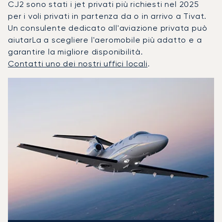
CJ2 sono stati i jet privati più richiesti nel 2025
per i voli privati in partenza da o in arrivo a Tivat.
Un consulente dedicato all'aviazione privata può
aiutarLa a scegliere l'aeromobile più adatto e a
garantire la migliore disponibilità.
Contatti uno dei nostri uffici locali
.
Tivat : I 3 modelli di aeromobile più utilizzati per numero d
Foto dell'aeromobile
Modello di aeromobile
Posti
Velocità (km/h)
Velocità (nodi)
Autonomia (
Autonomia (NM)