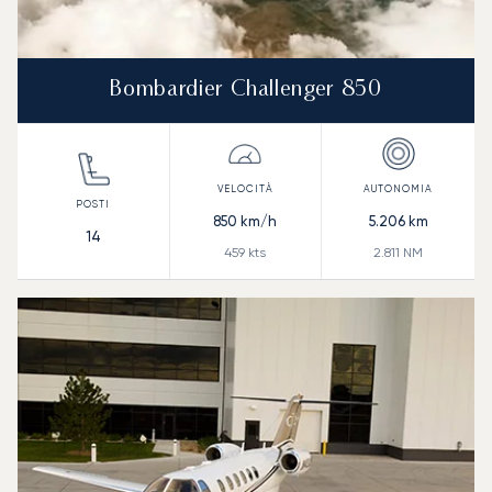
Bombardier Challenger 850
850
km/h
5.206
km
14
459
kts
2.811
NM