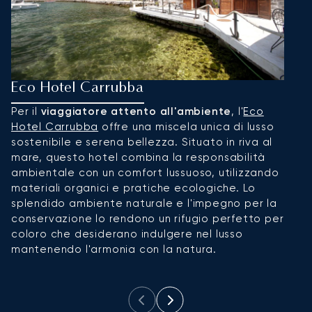
Eco Hotel Carrubba
R
Per il
viaggiatore attento all'ambiente
, l'
Eco
N
Hotel Carrubba
offre una miscela unica di lusso
ri
sostenibile e serena bellezza. Situato in riva al
la
mare, questo hotel combina la responsabilità
c
ambientale con un comfort lussuoso, utilizzando
m
materiali organici e pratiche ecologiche. Lo
L'
splendido ambiente naturale e l'impegno per la
m
conservazione lo rendono un rifugio perfetto per
tu
coloro che desiderano indulgere nel lusso
e
mantenendo l'armonia con la natura.
id