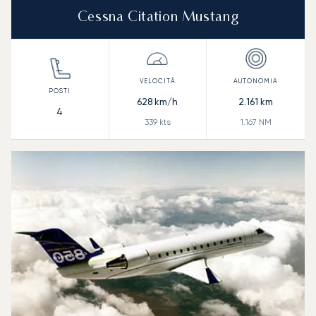
Cessna Citation Mustang
628
km/h
2.161
km
4
339
kts
1.167
NM