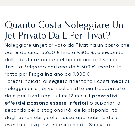
piani. Possiamo organizzare trasferimenti privati
verso superyacht a Porto Montenegro, ville sul
mare a Lustica Bay o boutique hotel lungo le
Quanto Costa Noleggiare Un
Bocche di Cattaro. A bordo, potrai godere di posti
a sedere spaziosi, una ristorazione gourmet e una
Jet Privato Da E Per Tivat?
privacy totale. Molti clienti scelgono questa rotta
Noleggiare un jet privato da Tivat ha un costo che
per il noleggio di yacht, raggiungendo Porto
parte da circa 5.600 € fino a 9.800 €, a seconda
Montenegro in soli cinque minuti dopo
della destinazione e del tipo di aereo. I voli da
l'atterraggio.
Tivat a Belgrado partono da 5.600 €, mentre le
rotte per Praga iniziano da 9.800 €.
Con due decenni di esperienza, LunaJets è stato
I prezzi indicati di seguito riflettono i costi
medi
di
il primo broker europeo di jet privati a ottenere la
noleggio di jet privati sulle rotte più frequentate
certificazione Argus®, a testimonianza del nostro
da e per Tivat negli ultimi 12 mesi.
I preventivi
impegno per la sicurezza, l'integrità e la
effettivi possono essere inferiori
o superiori a
flessibilità. Per Tivat, ci assicuriamo gli slot di
seconda della stagionalità, della disponibilità
arrivo durante i mesi estivi di punta, le regate di
degli aeromobili, delle tasse applicabili e delle
alto profilo e gli eventi nautici, garantendo un
eventuali esigenze specifiche del Suo volo.
accesso diretto quando i porti turistici e le
località costiere sono più affollati.