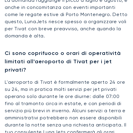
La domanda raggiunge il picco a luglio e agosto, e
anche in concomitanza con eventi importanti
come le regate estive di Porto Montenegro. Detto
questo, LunaJets riesce spesso a organizzare voli
per Tivat con breve preavviso, anche quando la
domanda è alta.
Ci sono coprifuoco o orari di operatività
limitati all'aeroporto di Tivat per i jet
privati?
L'aeroporto di Tivat è formalmente aperto 24 ore
su 24, ma in pratica molti servizi per jet privati
operano solo durante le ore diurne: dalle 07:00
fino al tramonto circa in estate, e con periodi di
servizio più brevi in inverno. Alcuni servizi a terra e
amministrativi potrebbero non essere disponibili
durante la notte senza una richiesta anticipata. Il
tuo consulente LunaJets confermerà gli orari