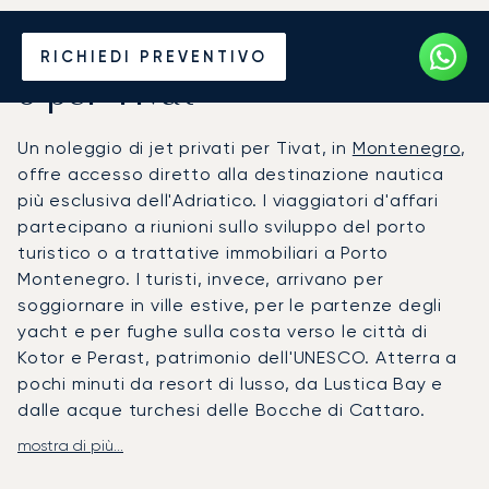
Noleggia un Jet Privato da
RICHIEDI PREVENTIVO
o per Tivat
Un noleggio di jet privati per Tivat, in
Montenegro
,
offre accesso diretto alla destinazione nautica
più esclusiva dell'Adriatico. I viaggiatori d'affari
partecipano a riunioni sullo sviluppo del porto
turistico o a trattative immobiliari a Porto
Montenegro. I turisti, invece, arrivano per
soggiornare in ville estive, per le partenze degli
yacht e per fughe sulla costa verso le città di
Kotor e Perast, patrimonio dell'UNESCO. Atterra a
pochi minuti da resort di lusso, da Lustica Bay e
dalle acque turchesi delle Bocche di Cattaro.
mostra di più...
LunaJets organizza voli per l'aeroporto di Tivat
(TIV), con orari studiati interamente in base ai tuoi