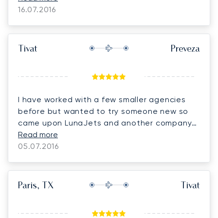
16.07.2016
Tivat
Preveza
I have worked with a few smaller agencies
before but wanted to try someone new so
came upon LunaJets and another company
this time, but i am obviously extremely happy
Read more
not only with your prices but your service as
05.07.2016
well so i will definitely continue with LunaJets
in the future!
Paris, TX
Tivat