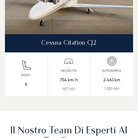
Cessna Citation CJ2
754
km/h
2.463
km
6
407
kts
1.330
NM
Il Nostro Team Di Esperti Al