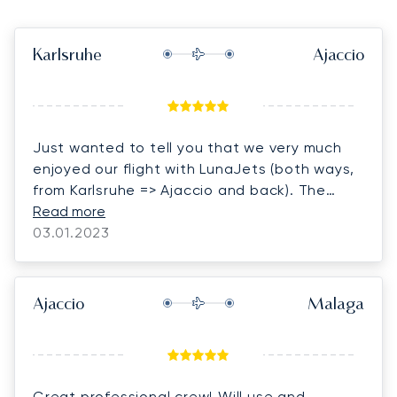
Karlsruhe
Ajaccio
Just wanted to tell you that we very much
enjoyed our flight with LunaJets (both ways,
from Karlsruhe => Ajaccio and back). The
captain and co-captain were extremely
Read more
professional and friendly, the catering was
03.01.2023
excellent and the overall flight very
comfortable. In the future, we would love to
fly with LunaJets again.
Ajaccio
Malaga
Great professional crew! Will use and