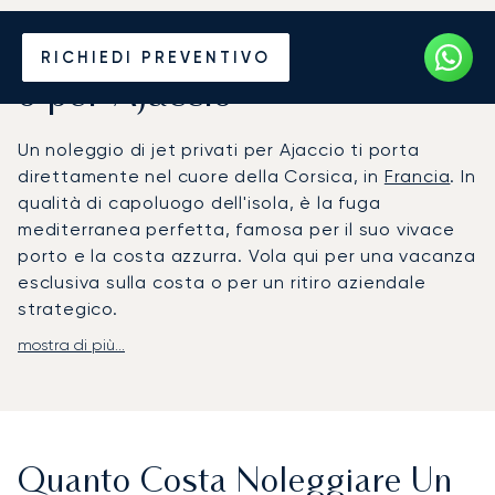
Noleggia un Jet Privato da
RICHIEDI PREVENTIVO
o per Ajaccio
Un noleggio di jet privati per Ajaccio ti porta
direttamente nel cuore della Corsica, in
Francia
. In
qualità di capoluogo dell'isola, è la fuga
mediterranea perfetta, famosa per il suo vivace
porto e la costa azzurra. Vola qui per una vacanza
esclusiva sulla costa o per un ritiro aziendale
strategico.
mostra di più...
Il tuo noleggio è organizzato interamente in base
ai tuoi impegni, permettendoti di scegliere il jet
ideale per il tuo viaggio. A bordo, la cabina privata
è allestita per il tuo completo comfort, con una
cucina gourmet personalizzata e vini pregiati per
Quanto Costa Noleggiare Un
assicurarti di arrivare riposato e pronto. Il nostro