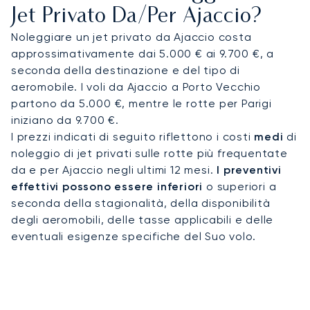
team si occupa di ogni dettaglio, incluso un
Jet Privato Da/per Ajaccio?
trasferimento impeccabile verso il tuo yacht in
Noleggiare un jet privato da Ajaccio costa
attesa al porto Tino Rossi.
approssimativamente dai 5.000 € ai 9.700 €, a
seconda della destinazione e del tipo di
Il nostro servizio si distingue per un rigoroso
aeromobile. I voli da Ajaccio a Porto Vecchio
processo di due diligence, durante il quale
partono da 5.000 €, mentre le rotte per Parigi
verifichiamo ogni operatore con almeno due
iniziano da 9.700 €.
revisori indipendenti della sicurezza. Questo
I prezzi indicati di seguito riflettono i costi
medi
di
approccio meticoloso è la tua garanzia della
noleggio di jet privati sulle rotte più frequentate
riservatezza necessaria per viaggiare verso
da e per Ajaccio negli ultimi 12 mesi.
I preventivi
destinazioni esclusive, assicurando che il tuo
effettivi possono essere inferiori
o superiori a
arrivo ad Ajaccio sia gestito con la massima cura
seconda della stagionalità, della disponibilità
e professionalità.
degli aeromobili, delle tasse applicabili e delle
eventuali esigenze specifiche del Suo volo.