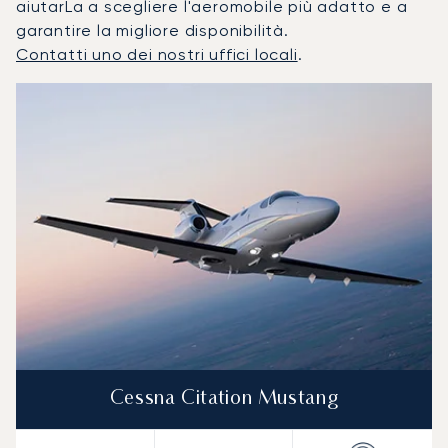
aiutarLa a scegliere l'aeromobile più adatto e a
garantire la migliore disponibilità.
Contatti uno dei nostri uffici locali
.
Ajaccio : I 3 modelli di aeromobile più utilizzati per numero
Foto dell'aeromobile
Modello di aeromobile
Posti
Velocità (km/h)
Velocità (nodi)
Autonomia (
Autonomia (NM)
Cessna Citation Mustang