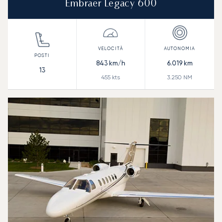
Embraer Legacy 600
843
km/h
6.019
km
13
455
kts
3.250
NM