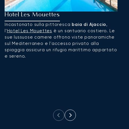
Hotel Les Mouettes
P
Incastonato sulla pittoresca
baia di Ajaccio
,
P
l'
Hotel Les Mouettes
è un santuario costiero. Le
l'
sue lussuose camere offrono viste panoramiche
a
sul Mediterraneo e l'accesso privato alla
bo
spiaggia assicura un rifugio marittimo appartato
g
e sereno.
p