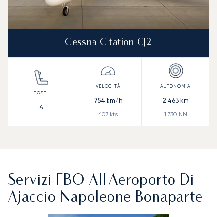
Cessna Citation CJ2
754
km/h
2.463
km
6
407
kts
1.330
NM
Servizi FBO All'Aeroporto Di
Ajaccio Napoleone Bonaparte