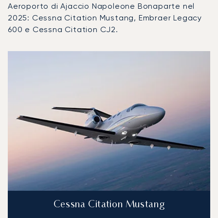
Aeroporto di Ajaccio Napoleone Bonaparte nel
2025: Cessna Citation Mustang, Embraer Legacy
600 e Cessna Citation CJ2.
Aeroporto di Ajaccio Napoleone Bonaparte : I 3 modelli di 
Foto dell'aeromobile
Modello di aeromobile
Posti
Velocità (km/h)
Velocità (nodi)
Autonomia (
Autonomia (NM)
Cessna Citation Mustang