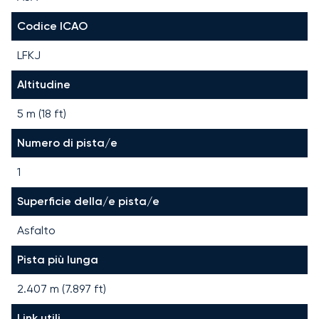
Codice ICAO
LFKJ
Altitudine
5 m (18 ft)
Numero di pista/e
1
Superficie della/e pista/e
Asfalto
Pista più lunga
2.407
m (
7.897
ft)
Link utili