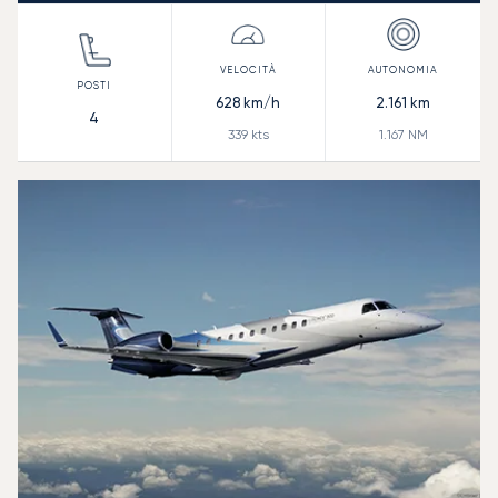
628
km/h
2.161
km
4
339
kts
1.167
NM