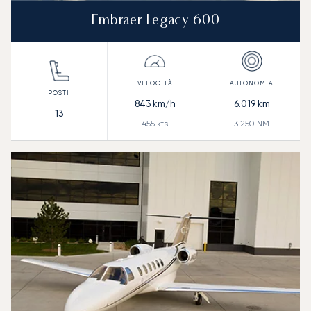
Embraer Legacy 600
843
km/h
6.019
km
13
455
kts
3.250
NM