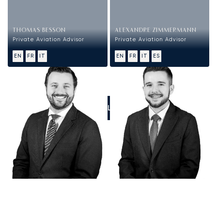
THOMAS BESSON
ALEXANDRE ZIMMERMANN
Private Aviation Advisor
Private Aviation Advisor
EN
FR
IT
EN
FR
IT
ES
CALL US