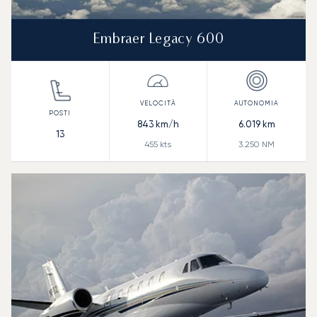
Embraer Legacy 600
843
km/h
6.019
km
13
455
kts
3.250
NM