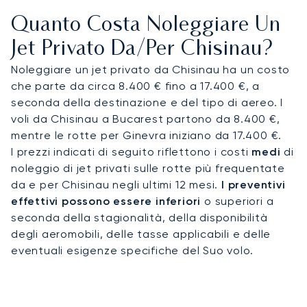
rilassarti senza interruzioni. Questo servizio
Quanto Costa Noleggiare Un
personalizzato ti assicura di arrivare riposato e
preparato per riunioni importanti in luoghi come il
Jet Privato Da/per Chisinau?
Centro Espositivo Internazionale Moldexpo.
Noleggiare un jet privato da Chisinau ha un costo
che parte da circa 8.400 € fino a 17.400 €, a
Le nostre origini svizzere sono al centro del nostro
seconda della destinazione e del tipo di aereo. I
servizio, una garanzia di precisione, discrezione e
voli da Chisinau a Bucarest partono da 8.400 €,
integrità finanziaria per ogni volo. Questo
mentre le rotte per Ginevra iniziano da 17.400 €.
impegno verso l'eccellenza garantisce
I prezzi indicati di seguito riflettono i costi
medi
di
l'affidabilità del tuo noleggio di un jet privato per
noleggio di jet privati sulle rotte più frequentate
Chisinau, consentendoti di concentrarti
da e per Chisinau negli ultimi 12 mesi.
I preventivi
completamente sui tuoi obiettivi nella capitale
effettivi possono essere inferiori
o superiori a
moldava.
seconda della stagionalità, della disponibilità
degli aeromobili, delle tasse applicabili e delle
eventuali esigenze specifiche del Suo volo.