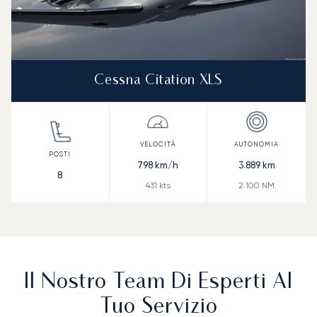
Cessna Citation XLS
798
km/h
3.889
km
8
431
kts
2.100
NM
Il Nostro Team Di Esperti Al
Tuo Servizio