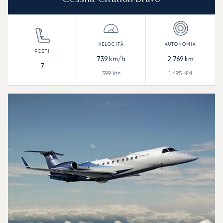
739
km/h
2.769
km
7
399
kts
1.495
NM