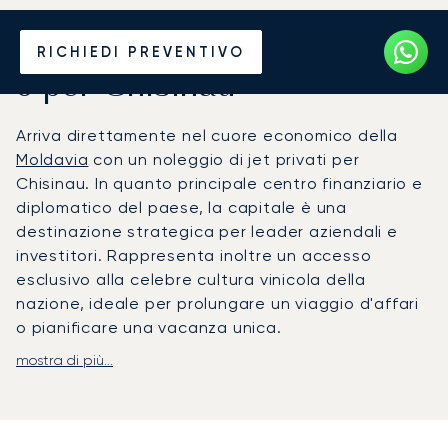
Noleggia un Jet Privato da
RICHIEDI PREVENTIVO
o per Chisinau
Arriva direttamente nel cuore economico della
Moldavia
con un noleggio di jet privati per
Chisinau. In quanto principale centro finanziario e
diplomatico del paese, la capitale è una
destinazione strategica per leader aziendali e
investitori. Rappresenta inoltre un accesso
esclusivo alla celebre cultura vinicola della
nazione, ideale per prolungare un viaggio d'affari
o pianificare una vacanza unica.
mostra di più...
Noi di LunaJets possiamo adattare ogni dettaglio
del tuo volo alle tue esigenze specifiche e al tuo
fittissimo programma. Il tuo viaggio ti garantirà
una privacy assoluta, permettendoti di lavorare o