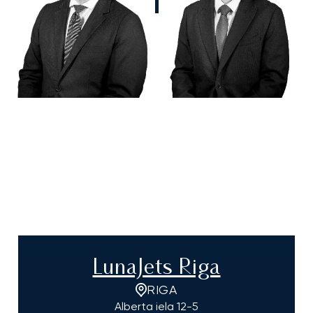
LunaJets Riga
RIGA
Alberta iela 12-5