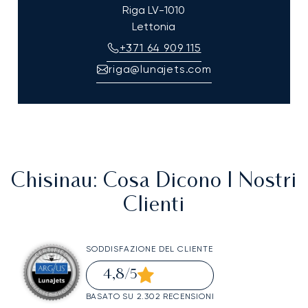
Riga
LV-1010
Lettonia
+371 64 909 115
riga@lunajets.com
Chisinau
: Cosa Dicono I Nostri
Clienti
SODDISFAZIONE DEL CLIENTE
4,8
/5
BASATO SU 2.302 RECENSIONI