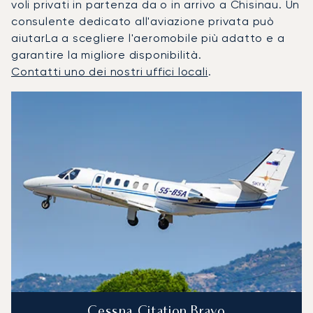
voli privati in partenza da o in arrivo a Chisinau. Un
consulente dedicato all'aviazione privata può
aiutarLa a scegliere l'aeromobile più adatto e a
garantire la migliore disponibilità.
Contatti uno dei nostri uffici locali
.
Chisinau : I 3 modelli di aeromobile più utilizzati per numer
Foto dell'aeromobile
Modello di aeromobile
Posti
Velocità (km/h)
Velocità (nodi)
Autonomia (
Autonomia (NM)
Cessna Citation Bravo