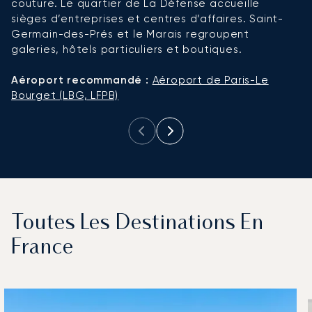
couture. Le quartier de La Défense accueille
p
sièges d’entreprises et centres d’affaires. Saint-
au
Germain-des-Prés et le Marais regroupent
galeries, hôtels particuliers et boutiques.
A
d'
Aéroport recommandé :
Aéroport de Paris-Le
en
Bourget (LBG, LFPB)
Toutes Les Destinations En
France