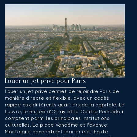
Louer un jet privé pour Paris
L
Louer un jet privé permet de rejoindre Paris de
N
manière directe et flexible, avec un accès
su
rapide aux différents quartiers de la capitale. Le
N
Louvre, le musée d’Orsay et le Centre Pompidou
c
comptent parmi les principales institutions
st
culturelles. La place Vendôme et l’avenue
e
Montaigne concentrent joaillerie et haute
h