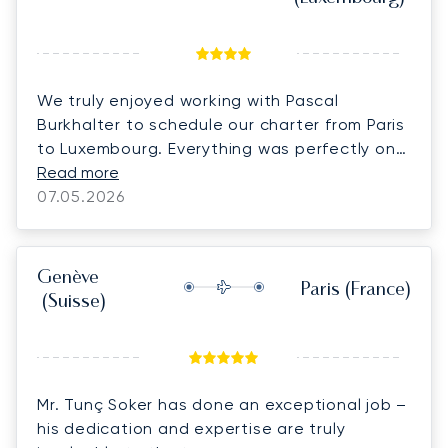
We truly enjoyed working with Pascal
Burkhalter to schedule our charter from Paris
to Luxembourg. Everything was perfectly on-
time. We look forward to using Luna Jets for
Read more
more charters this summer! Highly
07.05.2026
recommend Luna Jets!
Genève
Paris
(France)
(Suisse)
Mr. Tunç Soker has done an exceptional job –
his dedication and expertise are truly