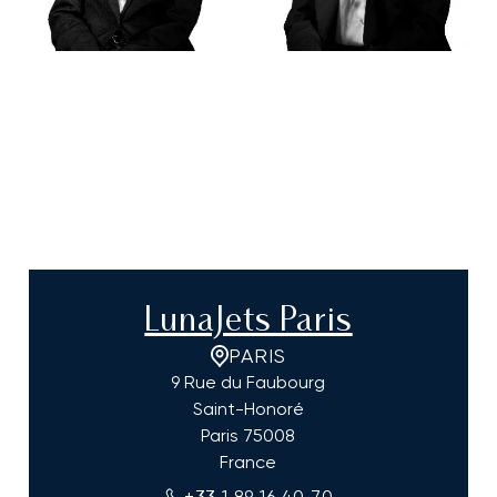
LunaJets Paris
PARIS
9 Rue du Faubourg
Saint-Honoré
Paris
75008
France
+33 1 89 16 40 70