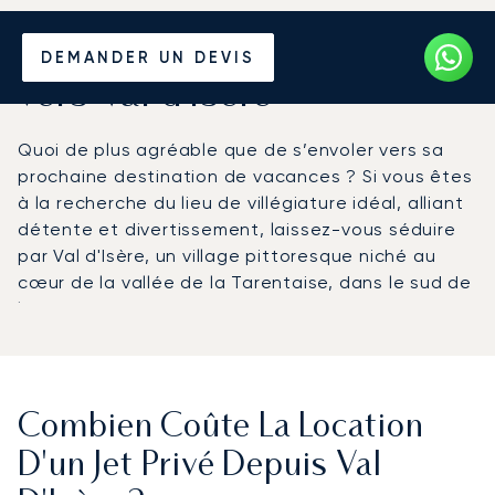
Louer un Jet Privé depuis et
DEMANDER UN DEVIS
vers Val d'Isère
Quoi de plus agréable que de s’envoler vers sa
prochaine destination de vacances ? Si vous êtes
à la recherche du lieu de villégiature idéal, alliant
détente et divertissement, laissez-vous séduire
par Val d'Isère, un village pittoresque niché au
cœur de la vallée de la Tarentaise, dans le sud de
la France.
Combien Coûte La Location
D'un Jet Privé Depuis Val