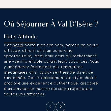
Où Séjourner À Val D’Isère ?
Hôtel Altitude
H
Cet
hôtel
porte bien son nom, perché en haute
P
altitude, offrant ainsi un panorama
Al
spectaculaire, idéal pour ceux qui recherchent
l'
une vue imprenable durant leurs vacances. Vous
l
y accéderez facilement aux remontées
c
mécaniques ainsi qu'aux sentiers de ski et de
hô
randonnée. Cet établissement de style chalet
cl
propose une expérience authentique, associée
d
à un service sur mesure qui saura répondre à
pi
toutes vos attentes.