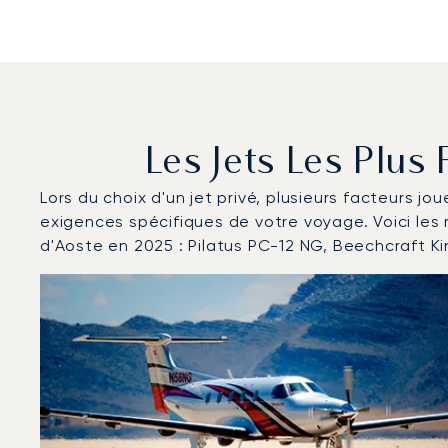
Les Jets Les Plus
Lors du choix d'un jet privé, plusieurs facteurs jo
exigences spécifiques de votre voyage. Voici les
d'Aoste en 2025 : Pilatus PC-12 NG, Beechcraft K
Aéroport de la Vallée d'Aoste : Les 3 modèles d'aéro
Photo de l'aéronef
Modèle d'aéronef
Sièges
Vitesse (km/h)
Vitesse (nœuds)
Autonomie (km)
Autonomie (NM)