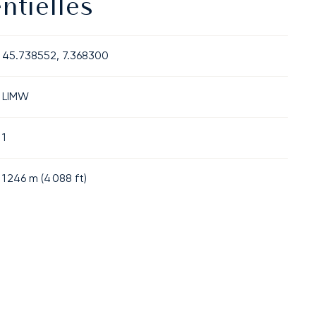
ntielles
45.738552, 7.368300
LIMW
1
1 246
m (
4 088
ft)