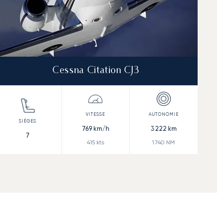
Cessna Citation CJ3
769
km/h
3 222
km
7
415
kts
1 740
NM