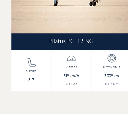
Pilatus PC-12 NG
519
km/h
3 339
km
6-7
280
kts
1 803
NM