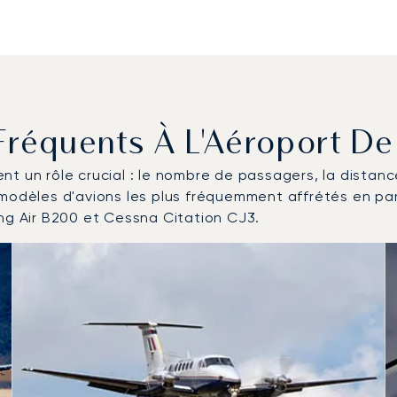
 Fréquents À L'Aéroport De
uent un rôle crucial : le nombre de passagers, la distan
 modèles d'avions les plus fréquemment affrétés en pa
ing Air B200 et Cessna Citation CJ3.
nefs les plus fréquentés en nombre de mouvements en 2025