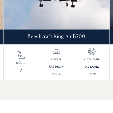
Beechcraft King Air B200
537
km/h
2 446
km
7
290
kts
1 321
NM