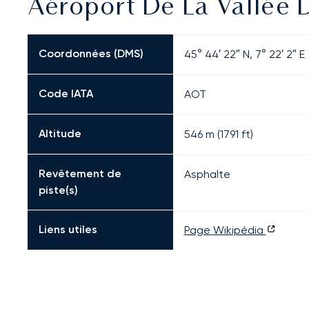
Aéroport De La Vallée D
Coordonnées (DMS)
45° 44′ 22″ N, 7° 22′ 2″ E
Code IATA
AOT
Altitude
546 m (1791 ft)
Revêtement de
Asphalte
piste(s)
Liens utiles
Page Wikipédia