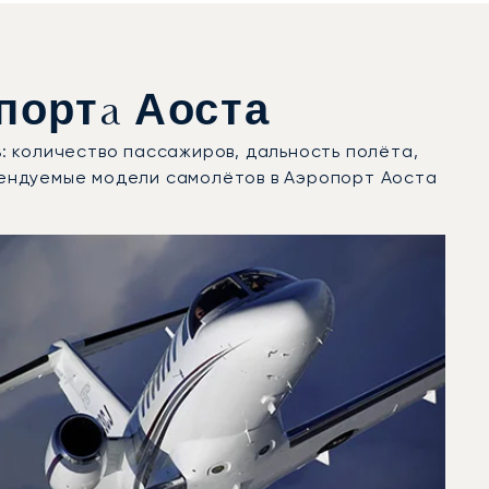
ортa Аоста
: количество пассажиров, дальность полёта,
рендуемые модели самолётов в Аэропорт Аоста
оду