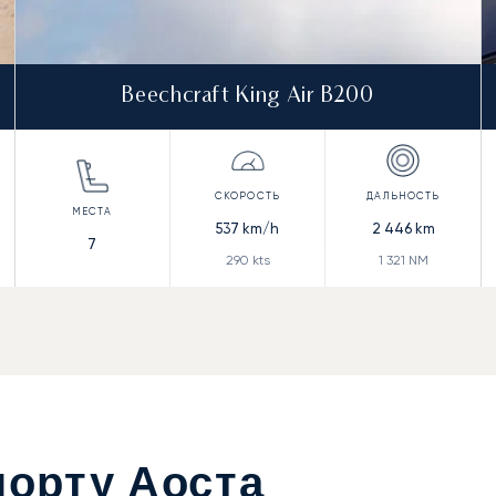
Beechcraft King Air B200
537
km/h
2 446
km
7
290
kts
1 321
NM
порту Аоста