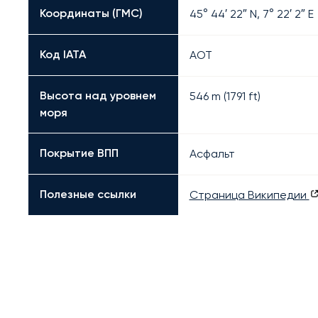
Координаты (ГМС)
45° 44′ 22″ N, 7° 22′ 2″ E
Код IATA
AOT
Высота над уровнем
546 m (1791 ft)
моря
Покрытие ВПП
Асфальт
Полезные ссылки
Страница Википедии