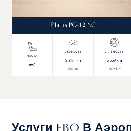
Pilatus PC-12 NG
519
km/h
3 339
km
6-7
280
kts
1 803
NM
Услуги FBO В Аэро