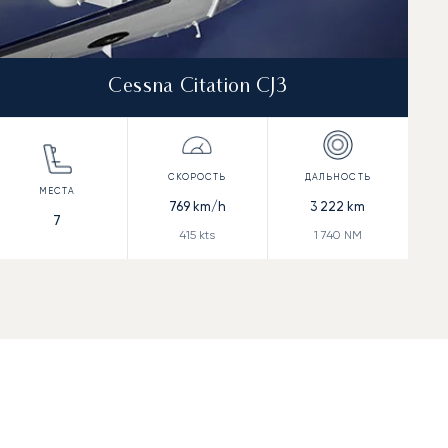
Cessna Citation CJ3
769
km/h
3 222
km
7
415
kts
1 740
NM