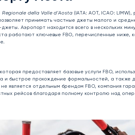
 Regionale della Valle d’Aosta
(IATA: AOT, ICAO: LIMW)
озволяет принимать частные джеты малого и среднего
-джеты. Аэропорт находится всего в нескольких мин
оста работают ключевые FBO, перечисленные ниже,
е.
которая предоставляет базовые услуги FBO, исполь
 и быстрое прохождение формальностей, а также до
A не является отдельным брендом FBO, компания га
тных рейсов благодаря полному контролю над опе