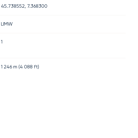
45.738552, 7.368300
LIMW
1
1 246
m (
4 088
ft)