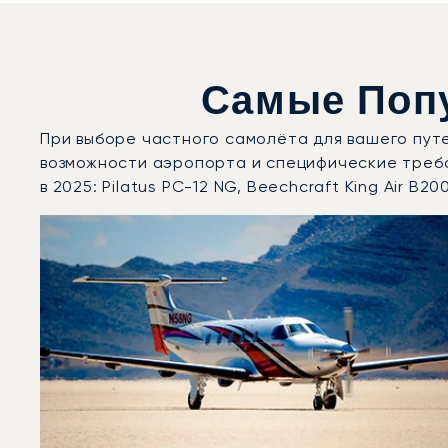
Самые Поп
При выборе частного самолёта для вашего пут
возможности аэропорта и специфические треб
в 2025: Pilatus PC-12 NG, Beechcraft King Air B20
Аэропорт Аоста : 3 наиболее востребованные модел
Фото воздушного судна
Модель воздушного судна
Скорость (км/ч)
Скорость (узлы)
Дальность (NM)