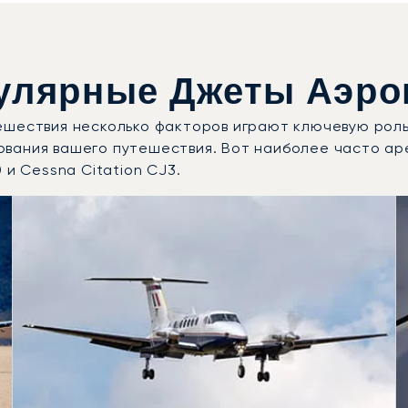
улярные Джеты Аэроп
ешествия несколько факторов играют ключевую роль
ования вашего путешествия. Вот наиболее часто а
0 и Cessna Citation CJ3.
и воздушных судов по числу полётных движений в 2025 г
Места
Дальность (км)