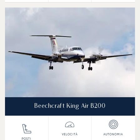
Beechcraft King Air B200