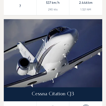
537
km/h
2.446
km
7
290
kts
1.321
NM
Cessna Citation CJ3