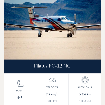
Velocità (km/h)
Velocità (nodi)
Autonomia (
Autonomia (NM)
Pilatus PC-12 NG
519
km/h
3.339
km
6-7
280
kts
1.803
NM