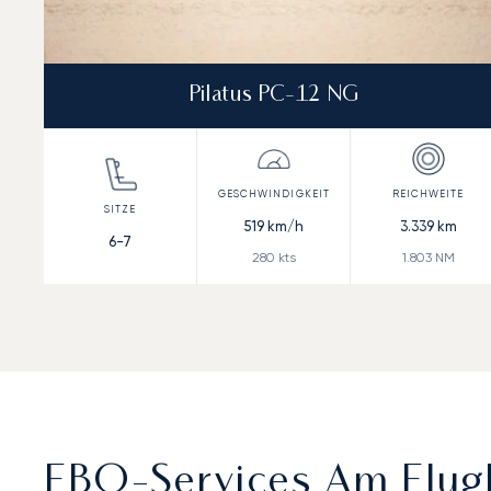
Pilatus PC-12 NG
519
km/h
3.339
km
6-7
280
kts
1.803
NM
FBO-Services Am Flugh