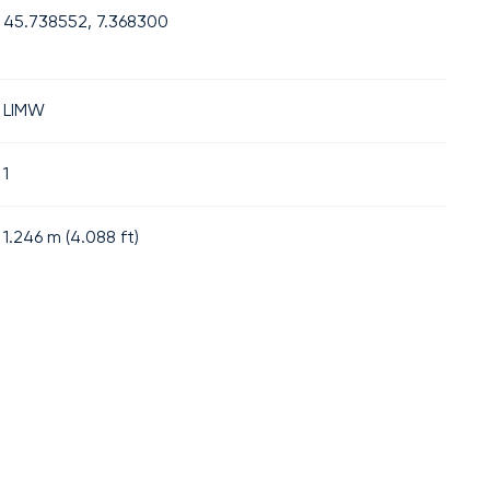
45.738552, 7.368300
LIMW
1
1.246
m (
4.088
ft)