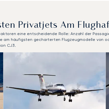
ten Privatjets Am Flugha
 Faktoren eine entscheidende Rolle: Anzahl der Passagi
 die am häufigsten gecharterten Flugzeugmodelle von o
ion CJ3.
modelle nach Anzahl der Flugbewegungen im Jahr 2025
Sitze
chweite (km)