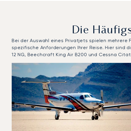
Die Häufigs
Bei der Auswahl eines Privatjets spielen mehrere
spezifische Anforderungen Ihrer Reise. Hier sind
12 NG, Beechcraft King Air B200 und Cessna Citat
Flughafen Aostatal : Die 3 meistgeflogenen Flugzeug
Foto des Flugzeugs
Flugzeugmodell
Geschwindigkeit (km/h)
Geschwindigkeit (Knoten)
Rei
Reichweite (NM)