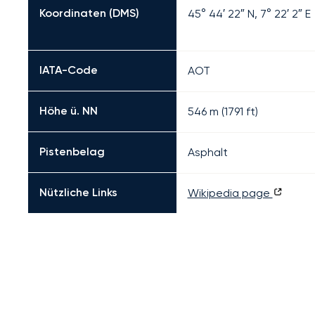
Koordinaten (DMS)
45° 44′ 22″ N, 7° 22′ 2″ E
IATA-Code
AOT
Höhe ü. NN
546 m (1791 ft)
Pistenbelag
Asphalt
Nützliche Links
Wikipedia page