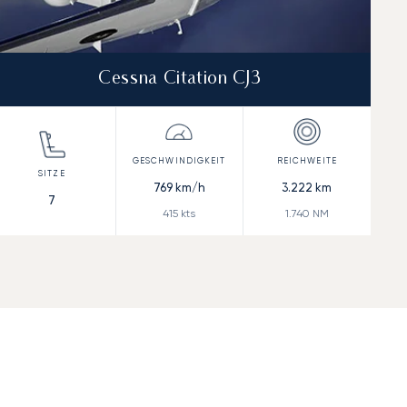
Cessna Citation CJ3
769
km/h
3.222
km
7
415
kts
1.740
NM