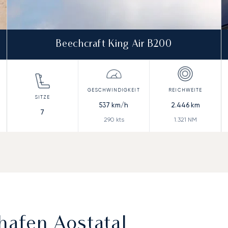
Beechcraft King Air B200
537
km/h
2.446
km
7
290
kts
1.321
NM
afen Aostatal