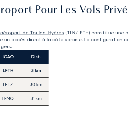
roport Pour Les Vols Priv
'
aéroport de Toulon-Hyères
(TLN/LFTH) constitue une a
fre un accès direct à la côte varoise. La configuration
agers.
ICAO
Dist.
LFTH
3 km
LFTZ
30 km
LFMQ
31 km