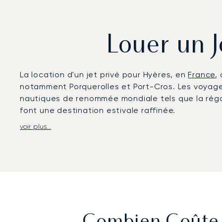
Louer un J
La location d'un jet privé pour Hyères, en
France
,
notamment Porquerolles et Port-Cros. Les voyageur
nautiques de renommée mondiale tels que la régat
font une destination estivale raffinée.
voir plus...
LunaJets organise la location de jets privés pour
l'aéroport de Toulon-Hyères, qui dispose d'un term
discrets conduisent les clients directement à leurs
gastronomique et d'une intimité totale, chaque d
Forte de deux décennies d'expérience et en tant 
d'aviation privée répondant aux normes de sécurit
les rassemblements de yachts, notre expertise gar
rejoindre directement un yacht, un domaine privé o