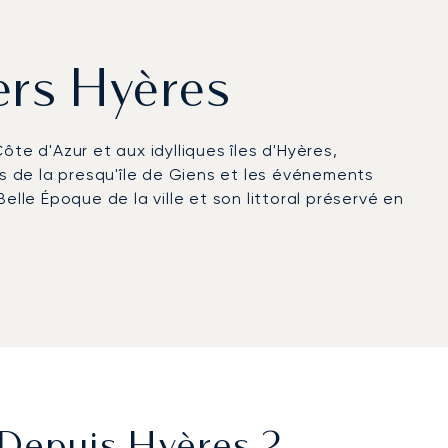
vers Hyères
Côte d'Azur et aux idylliques îles d'Hyères,
es de la presqu'île de Giens et les événements
le Époque de la ville et son littoral préservé en
4h/24 et 7j/7. Nous coordonnons les vols vers
e la côte. De là, des transferts terrestres
ofitez de cabines raffinées, d'une restauration
préférences.
fication Argus®, LunaJets offre des services
c estival atteint son apogée avec les régates et
créneaux aéroportuaires. Que ce soit pour
ès irréprochable et discret à l'un des derniers