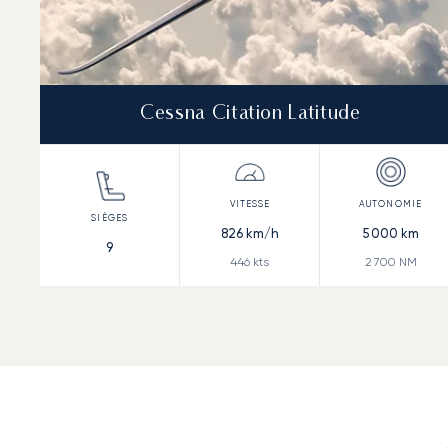
Cessna Citation Latitude
826
km/h
5 000
km
9
446
kts
2 700
NM