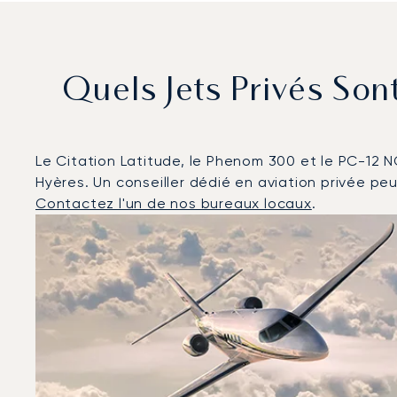
Quels Jets Privés Son
Le Citation Latitude, le Phenom 300 et le PC-12 NG
Hyères. Un conseiller dédié en aviation privée peut
Contactez l'un de nos bureaux locaux
.
Hyères : Les 3 modèles d'aéronefs les plus fréquent
Photo de l'aéronef
Modèle d'aéronef
Sièges
Vitesse (km/h)
Vitesse (nœuds)
Autonomie (km)
Autonomie (NM)