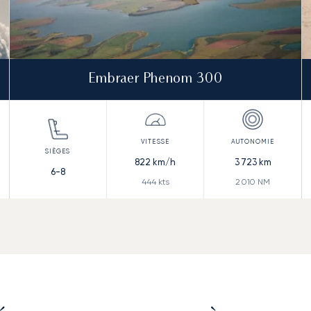
Embraer Phenom 300
822
km/h
3 723
km
6-8
444
kts
2 010
NM