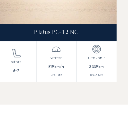
Pilatus PC-12 NG
519
km/h
3 339
km
6-7
280
kts
1 803
NM