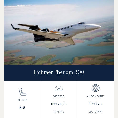
Embraer Phenom 300
822
km/h
3 723
km
6-8
444
kts
2 010
NM