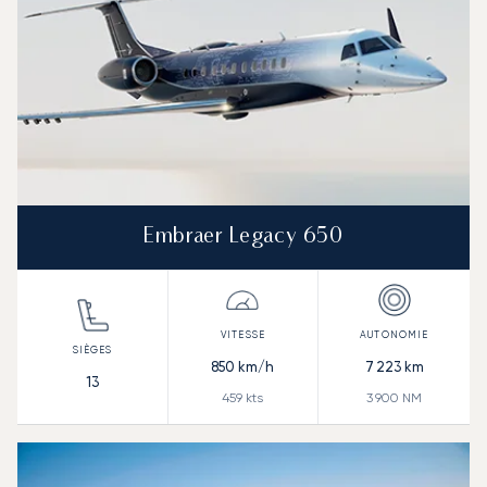
Embraer Legacy 650
850
km/h
7 223
km
13
459
kts
3 900
NM