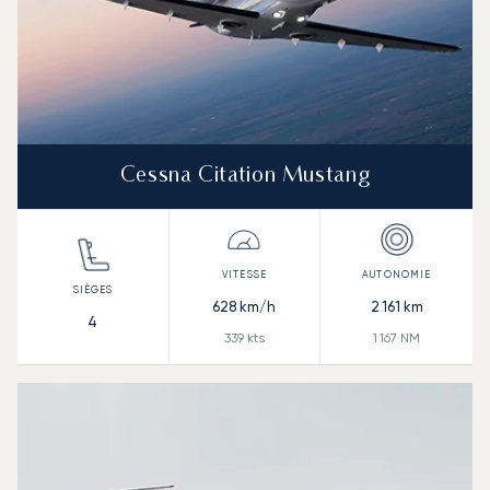
Cessna Citation Mustang
628
km/h
2 161
km
4
339
kts
1 167
NM