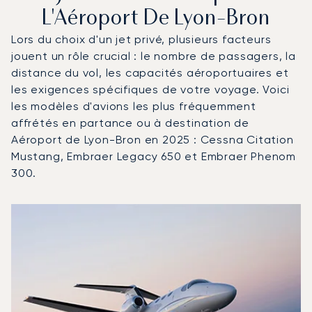
L'Aéroport De Lyon-Bron
Lors du choix d'un jet privé, plusieurs facteurs
jouent un rôle crucial : le nombre de passagers, la
distance du vol, les capacités aéroportuaires et
les exigences spécifiques de votre voyage. Voici
les modèles d'avions les plus fréquemment
affrétés en partance ou à destination de
Aéroport de Lyon-Bron en 2025 : Cessna Citation
Mustang, Embraer Legacy 650 et Embraer Phenom
300.
Aéroport de Lyon-Bron : Les 3 modèles d'aéronefs les p
Photo de l'aéronef
Modèle d'aéronef
Sièges
Vitesse (km/h)
Vitesse (nœuds)
Autonomie (km)
Autonomie (NM)