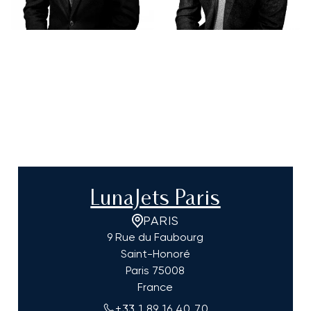
LunaJets Paris
PARIS
9 Rue du Faubourg
Saint-Honoré
Paris
75008
France
+33 1 89 16 40 70