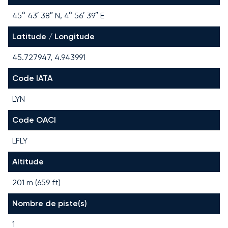
45° 43′ 38″ N, 4° 56′ 39″ E
Latitude / Longitude
45.727947, 4.943991
Code IATA
LYN
Code OACI
LFLY
Altitude
201 m (659 ft)
Nombre de piste(s)
1