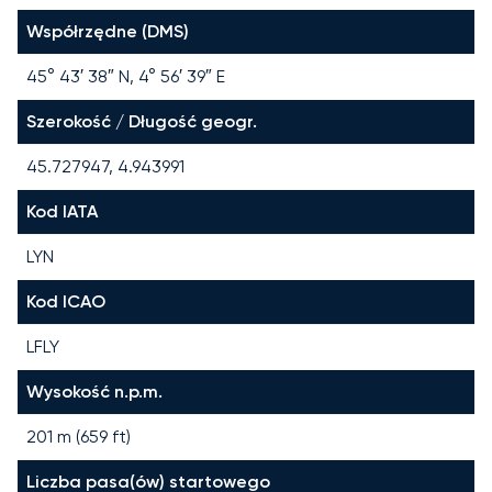
Współrzędne (DMS)
45° 43′ 38″ N, 4° 56′ 39″ E
Szerokość / Długość geogr.
45.727947, 4.943991
Kod IATA
LYN
Kod ICAO
LFLY
Wysokość n.p.m.
201 m (659 ft)
Liczba pasa(ów) startowego