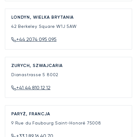
LONDYN, WIELKA BRYTANIA
42 Berkeley Square
W1J 5AW
+44 2074 095 095
ZURYCH, SZWAJCARIA
Dianastrasse 5
8002
+41 44 810 12 12
PARYŻ, FRANCJA
9 Rue du Faubourg Saint-Honoré
75008
+33 1 89 16 40 70