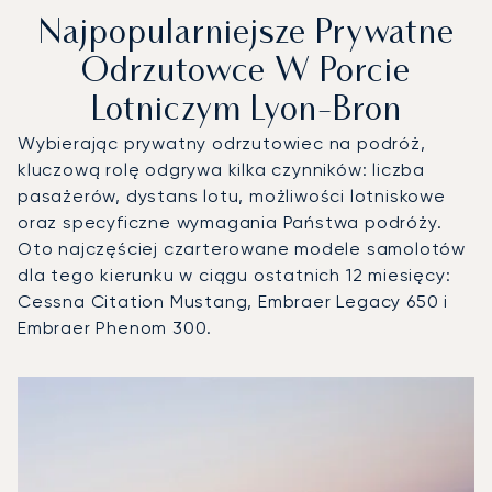
Najpopularniejsze Prywatne
Odrzutowce W Porcie
Lotniczym Lyon-Bron
Wybierając prywatny odrzutowiec na podróż,
kluczową rolę odgrywa kilka czynników: liczba
pasażerów, dystans lotu, możliwości lotniskowe
oraz specyficzne wymagania Państwa podróży.
Oto najczęściej czarterowane modele samolotów
dla tego kierunku w ciągu ostatnich 12 miesięcy:
Cessna Citation Mustang, Embraer Legacy 650 i
Embraer Phenom 300.
Port lotniczy Lyon-Bron : 3 najpopularniejsze modele stat
Zdjęcie samolotu
Model samolotu
Miejsca
Prędkość (km/h)
Prędkość (węzły)
Zasięg (km)
Zasięg (NM)