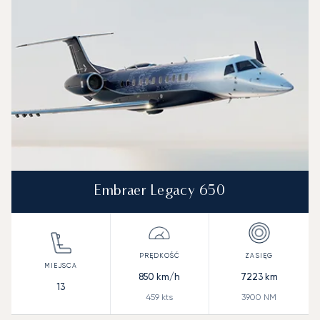
Embraer Legacy 650
850
km/h
7223
km
13
459
kts
3900
NM