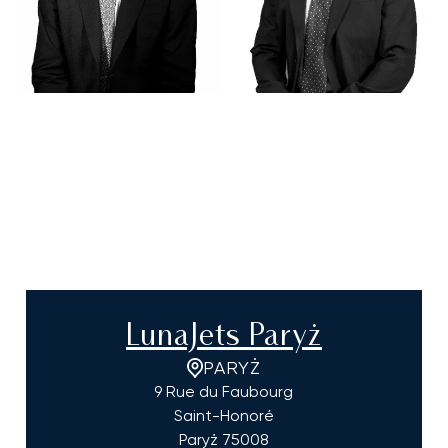
LunaJets Paryż
PARYŻ
9 Rue du Faubourg
Saint-Honoré
Paryż
75008