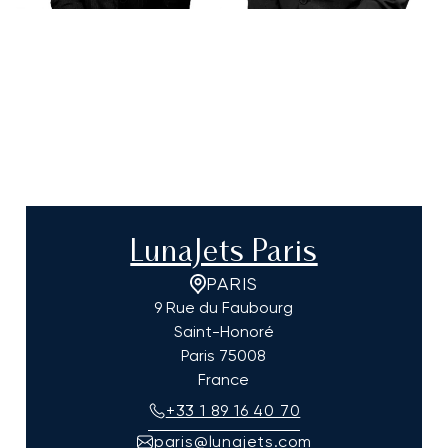
LunaJets Paris
PARIS
9 Rue du Faubourg
Saint-Honoré
Paris
75008
France
+33 1 89 16 40 70
paris@lunajets.com