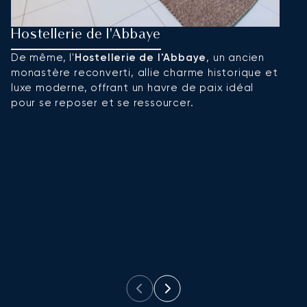
Hostellerie de l'Abbaye
L
De même, l'
Hostellerie de l'Abbaye
, un ancien
L
monastère reconverti, allie charme historique et
e
luxe moderne, offrant un havre de paix idéal
La
pour se reposer et se ressourcer.
v
qu
A
dé
d