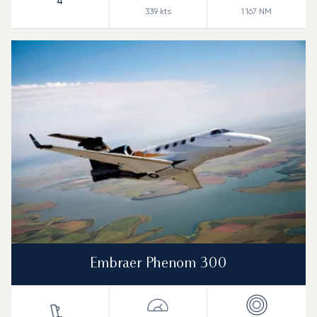
4
339
kts
1 167
NM
Embraer Phenom 300