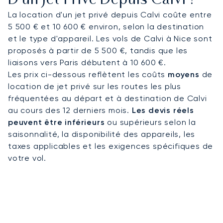
D'un Jet Privé Depuis Calvi ?
itinéraire est conçu sur mesure pour répondre aux
La location d'un jet privé depuis Calvi coûte entre
priorités de nos clients, qu'il s'agisse de se rendre
5 500 € et 10 600 € environ, selon la destination
au festival Calvi on the Rocks, de rejoindre une
et le type d'appareil. Les vols de Calvi à Nice sont
villa à flanc de colline avec vue sur la mer ou
proposés à partir de 5 500 €, tandis que les
d'embarquer pour une location de yacht le long
liaisons vers Paris débutent à 10 600 €.
de la côte de la Balagne. Des transferts en
Les prix ci-dessous reflètent les coûts
moyens
de
hélicoptère sont également disponibles pour
location de jet privé sur les routes les plus
Bonifacio, Porto-Vecchio et d'autres lieux prisés
fréquentées au départ et à destination de Calvi
de l'île de Beauté.
au cours des 12 derniers mois.
Les devis réels
peuvent être inférieurs
ou supérieurs selon la
Forte de deux décennies d'expérience, LunaJets
saisonnalité, la disponibilité des appareils, les
garantit une sécurité certifiée Argus®, des tarifs
taxes applicables et les exigences spécifiques de
transparents et des solutions d'affrètement
votre vol.
flexibles, reconnues en Europe et au-delà. À Calvi,
cela se traduit par un accès garanti en haute
saison, l'organisation de transferts privés vers les
villas et les ports de plaisance, ou encore des
correspondances parfaites avec des hubs
continentaux comme Paris, Nice et Genève.