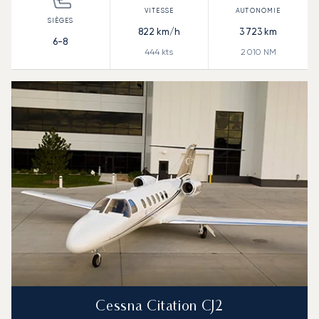
822
km/h
3 723
km
6-8
444
kts
2 010
NM
Cessna Citation CJ2