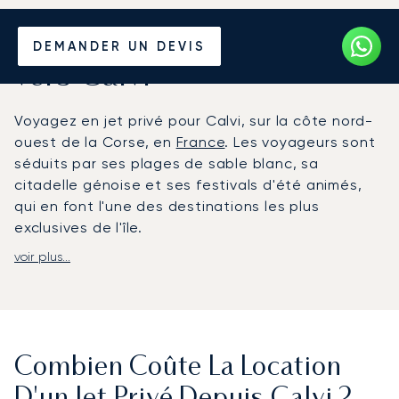
Louer un Jet Privé depuis et
DEMANDER UN DEVIS
vers Calvi
Voyagez en jet privé pour Calvi, sur la côte nord-
ouest de la Corse, en
France
. Les voyageurs sont
séduits par ses plages de sable blanc, sa
citadelle génoise et ses festivals d'été animés,
qui en font l'une des destinations les plus
exclusives de l'île.
voir plus...
LunaJets organise des vols vers l'aéroport de
Calvi Sainte-Catherine, situé à seulement sept
kilomètres du centre-ville et parfaitement équipé
pour l'aviation privée. Les aéroports de Bastia-
Poretta et d'Ajaccio-Napoléon-Bonaparte
Combien Coûte La Location
constituent des alternatives pratiques pour
rejoindre d'autres régions de la Corse. Chaque