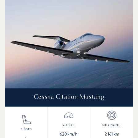
Photo de l'aéronef
Modèle d'aéronef
Sièges
Vitesse (km/h)
Vitesse (nœuds)
Autonomie (km)
Autonomie (NM)
Cessna Citation Mustang
628
km/h
2 161
km