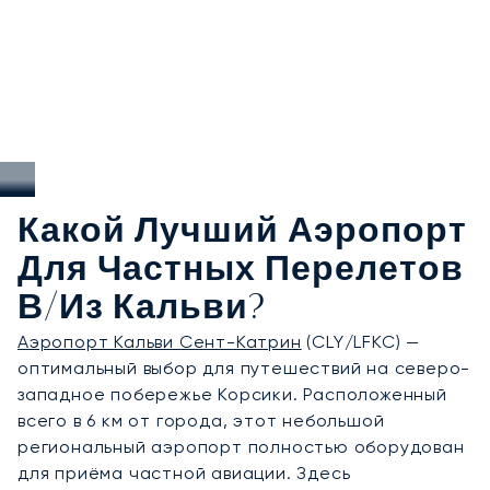
высокий сезон, заказ индивидуальных
трансферов на виллы и в марины, а также
идеально спланированные рейсы, связывающие
остров с такими городами, как Париж, Ницца и
Женева.
Какой Лучший Аэропорт
Для Частных Перелетов
В/из Кальви?
Аэропорт Кальви Сент-Катрин
(CLY/LFKC) —
оптимальный выбор для путешествий на северо-
западное побережье Корсики. Расположенный
всего в 6 км от города, этот небольшой
региональный аэропорт полностью оборудован
для приёма частной авиации. Здесь