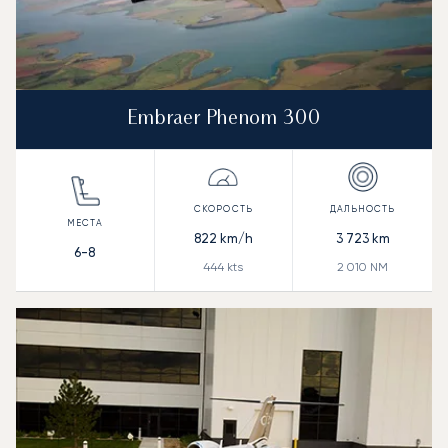
Embraer Phenom 300
822
km/h
3 723
km
6-8
444
kts
2 010
NM