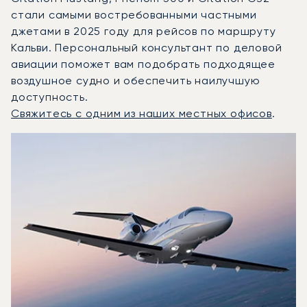
стали самыми востребованными частными
джетами в 2025 году для рейсов по маршруту
Кальви. Персональный консультант по деловой
авиации поможет вам подобрать подходящее
воздушное судно и обеспечить наилучшую
доступность.
Свяжитесь с одним из наших местных офисов
.
Кальви : 3 наиболее востребованные модели воздушных 
Фото воздушного судна
Модель воздушного судна
Скорость (км/ч)
Скорость (узлы)
Дал
Дальность (NM)