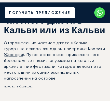
Закажите аренду
ПОЛУЧИТЬ ПРЕДЛОЖЕНИЕ
частного джета в
Кальви или из Кальви
Отправьтесь на частном джете в Кальви —
курорт на северо-западном побережье Корсики
(
Франция
). Путешественников привлекают его
белоснежные пляжи, генуэзская цитадель и
яркие летние фестивали, которые делают это
место одним из самых эксклюзивных
направлений на острове.
показать больше...
LunaJets организует рейсы в аэропорт Кальви
Сент-Катрин, расположенный всего в семи
километрах от центра города и полностью
оборудованный для приёма частной авиации. В