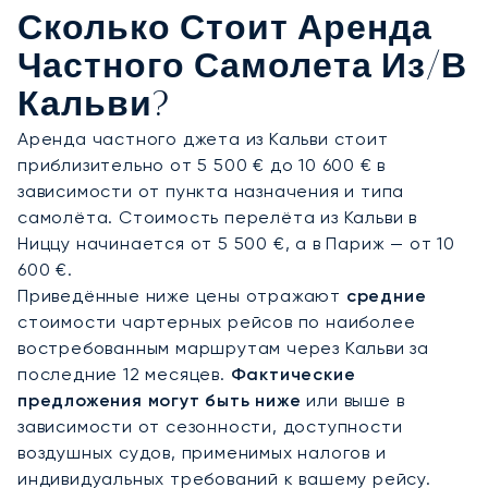
качестве альтернативы можно рассмотреть
Сколько Стоит Аренда
аэропорты Бастия-Поретта и Аяччо имени
Наполеона Бонапарта, удобные для
Частного Самолета Из/в
путешествий в другие регионы Корсики. Мы
Кальви?
разрабатываем каждый маршрут индивидуально,
исходя из ваших пожеланий: будь то поездка на
Аренда частного джета из Кальви стоит
фестиваль Calvi on the Rocks, трансфер на виллу
приблизительно от 5 500 € до 10 600 € в
с видом на море или начало яхтенного
зависимости от пункта назначения и типа
путешествия вдоль побережья Балань. Также
самолёта. Стоимость перелёта из Кальви в
доступны вертолётные трансферы в Бонифачо,
Ниццу начинается от 5 500 €, а в Париж — от 10
Порто-Веккьо и другие знаковые места Корсики.
600 €.
Приведённые ниже цены отражают
средние
Обладая двадцатилетним опытом, LunaJets
стоимости чартерных рейсов по наиболее
гарантирует безопасность, подтверждённую
востребованным маршрутам через Кальви за
сертификатом Argus®, прозрачное
последние 12 месяцев.
Фактические
ценообразование и гибкие чартерные решения,
предложения могут быть ниже
или выше в
которым доверяют клиенты по всей Европе и за
зависимости от сезонности, доступности
её пределами. Для полётов в Кальви это
воздушных судов, применимых налогов и
означает возможность организации перелётов в
индивидуальных требований к вашему рейсу.