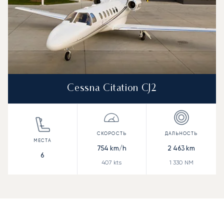
Cessna Citation CJ2
754
km/h
2 463
km
6
407
kts
1 330
NM