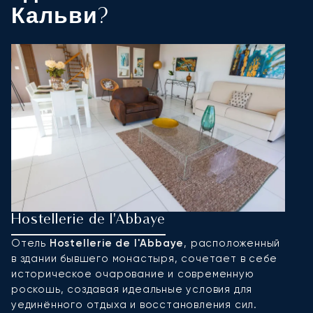
Кальви?
Hostellerie de l'Abbaye
L
Отель
Hostellerie de l'Abbaye
, расположенный
О
в здании бывшего монастыря, сочетает в себе
П
историческое очарование и современную
р
роскошь, создавая идеальные условия для
в
уединённого отдыха и восстановления сил.
п