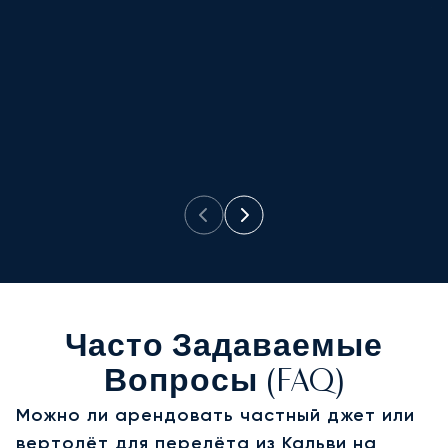
у
б
Часто Задаваемые
Вопросы (FAQ)
Можно ли арендовать частный джет или
вертолёт для перелёта из Кальви на