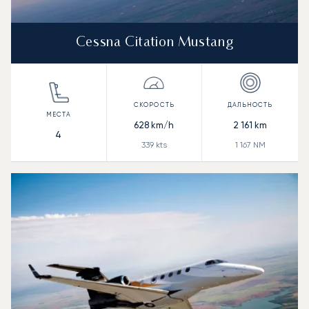
Cessna Citation Mustang
628
km/h
2 161
km
4
339
kts
1 167
NM