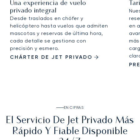
Una experiencia de vuelo
Tar
privado integral
Nue
Desde traslados en chófer y
rese
helicóptero hasta vuelos que admiten
en a
mascotas y reservas de última hora,
avan
cada detalle se gestiona con
más 
precisión y esmero.
carg
clar
CHÁRTER DE JET PRIVADO
PR
EN CIFRAS
El Servicio De Jet Privado Más
Rápido Y Fiable Disponible