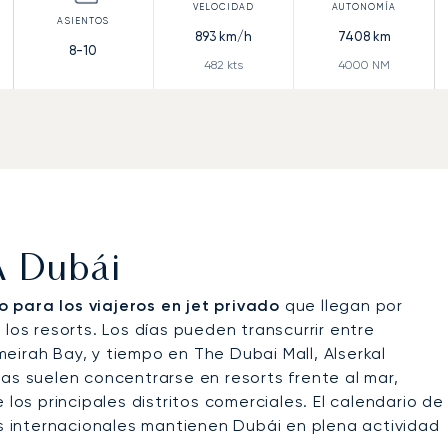
893
km/h
7408
km
8-10
482
kts
4000
NM
A Dubái
 para los viajeros en jet privado
que llegan por
los resorts. Los días pueden transcurrir entre
eirah Bay, y tiempo en The Dubai Mall, Alserkal
as suelen concentrarse en resorts frente al mar,
 los principales distritos comerciales. El calendario de
os internacionales mantienen Dubái en plena actividad