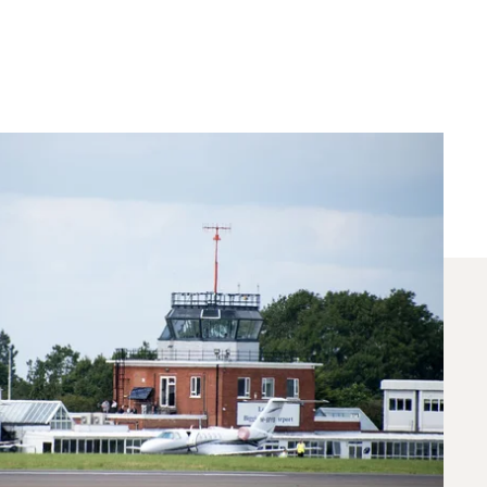
uencia Entre Dubái Y
 vuelos entre Londres y Dubái. Un asesor dedicado
cíficas.