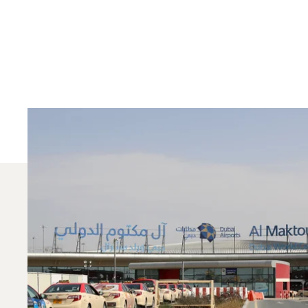
¿Qué Jets Privados 
En 2025, el Phenom 300, el Falcon 2000LX y el Gl
de aviación privada puede ayudarle a elegir el a