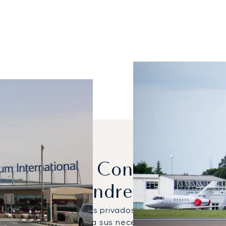
Se Alquilan Con Más Frec
Londres?
obal 6000 fueron los jets privados más utilizados para
vión más adecuado para sus necesidades de viaje espe