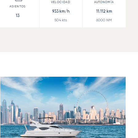
933
km/h
11.112
km
13
504
kts
6000
NM