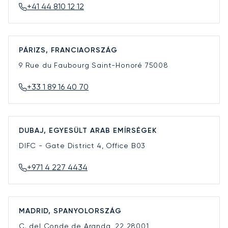
+41 44 810 12 12
PÁRIZS, FRANCIAORSZÁG
9 Rue du Faubourg Saint-Honoré
75008
+33 1 89 16 40 70
DUBAJ, EGYESÜLT ARAB EMÍRSÉGEK
DIFC - Gate District 4, Office B03
+971 4 227 4434
MADRID, SPANYOLORSZÁG
C. del Conde de Aranda, 22
28001