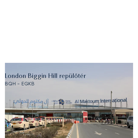
London Biggin Hill repülőtér
BQH - EGKB