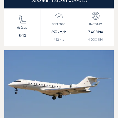
Dassault Falcon 2000LX
893
km/h
7 408
km
8-10
482
kts
4 000
NM