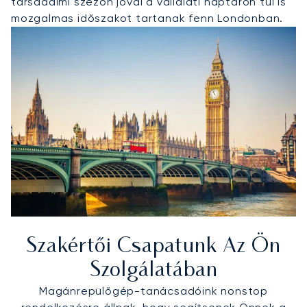
társadalmi szezon jóval a vállalati naptáron túl is
mozgalmas időszakot tartanak fenn Londonban.
Szakértői Csapatunk Az Ön
Szolgálatában
Magánrepülőgép-tanácsadóink nonstop