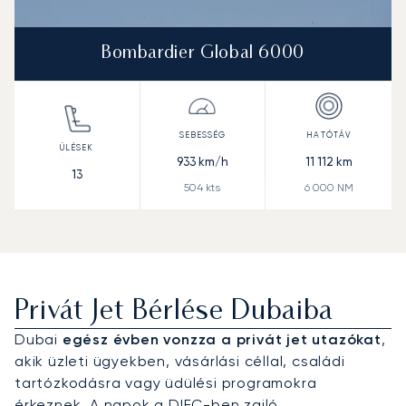
Bombardier Global 6000
933
km/h
11 112
km
13
504
kts
6 000
NM
Privát Jet Bérlése Dubaiba
Dubai
egész évben vonzza a privát jet utazókat
,
akik üzleti ügyekben, vásárlási céllal, családi
tartózkodásra vagy üdülési programokra
érkeznek. A napok a DIFC-ben zajló