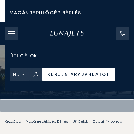
MAGÁNREPÜLŐGÉP BÉRLÉS
CHARTER ÁRAK
MAGÁNREPÜLŐGÉPEK
ÚTI CÉLOK
KÉRJEN ÁRAJÁNLATOT
HU
Kezdőlap
Magánrepülőgép Bérlés
Úti Célok
Dubaj ↔ London