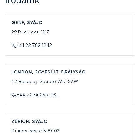
Irodáink
GENF, SVÁJC
29 Rue Lect
1217
+41 22 782 12 12
LONDON, EGYESÜLT KIRÁLYSÁG
42 Berkeley Square
W1J 5AW
+44 2074 095 095
ZÜRICH, SVÁJC
Dianastrasse 5
8002