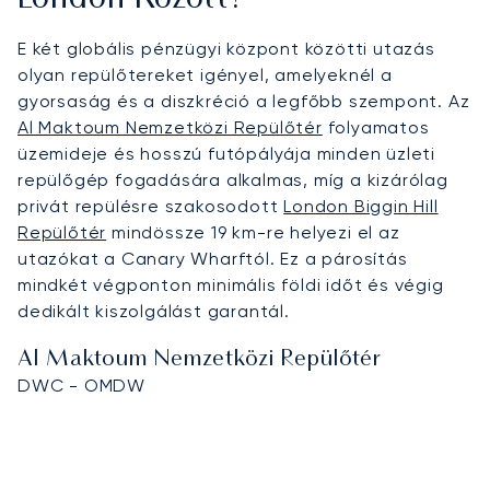
E két globális pénzügyi központ közötti utazás
olyan repülőtereket igényel, amelyeknél a
gyorsaság és a diszkréció a legfőbb szempont. Az
Al Maktoum Nemzetközi Repülőtér
folyamatos
üzemideje és hosszú futópályája minden üzleti
repülőgép fogadására alkalmas, míg a kizárólag
privát repülésre szakosodott
London Biggin Hill
Repülőtér
mindössze 19 km-re helyezi el az
utazókat a Canary Wharftól. Ez a párosítás
mindkét végponton minimális földi időt és végig
dedikált kiszolgálást garantál.
Al Maktoum Nemzetközi Repülőtér
DWC - OMDW