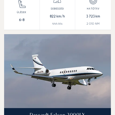
822
km/h
3 723
km
6-8
444
kts
2 010
NM