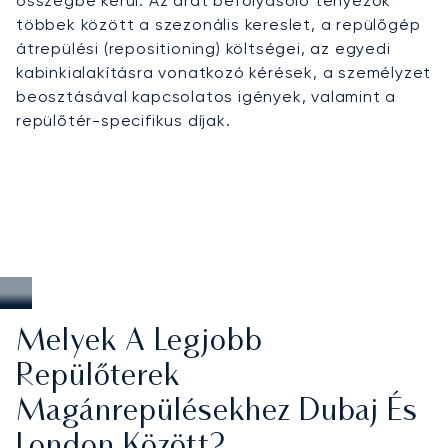
összegbe kerül. Az árat befolyásoló tényezők
többek között a szezonális kereslet, a repülőgép
átrepülési (repositioning) költségei, az egyedi
kabinkialakításra vonatkozó kérések, a személyzet
beosztásával kapcsolatos igények, valamint a
repülőtér-specifikus díjak.
Melyek A Legjobb
Repülőterek
Magánrepülésekhez Dubaj És
London Között?