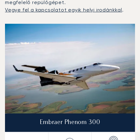
megfelelő repülőgépet.
Vegye fel a kapcsolatot egyik helyi irodánkkal
.
A 2025-ös repülési forgalom alapján legtöbbször igénybe
Repülőgép fotója
Repülőgép-típus
Ülőhelyek
Sebesség (km/h)
Sebesség (csomó)
Hatótávolság (km)
Hatótávolság (NM)
Embraer Phenom 300