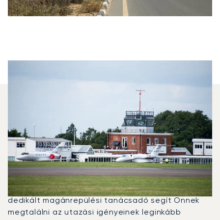
Milyen Típusú Repülőgépet
Bérelhetek Dubaj És London
Között?
2025-ben a Phenom 300, a Falcon 2000LX és a
Global 6000 volt a leggyakrabban igénybe vett
magánrepülő London és Dubaj között. Egy
dedikált magánrepülési tanácsadó segít Önnek
megtalálni az utazási igényeinek leginkább