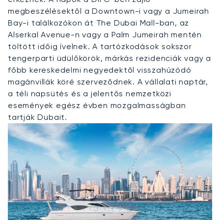
megbeszélésektől a Downtown-i vagy a Jumeirah
Bay-i találkozókon át The Dubai Mall-ban, az
Alserkal Avenue-n vagy a Palm Jumeirah mentén
töltött időig ívelnek. A tartózkodások sokszor
tengerparti üdülőkörök, márkás rezidenciák vagy a
főbb kereskedelmi negyedektől visszahúzódó
magánvillák köré szerveződnek. A vállalati naptár,
a téli napsütés és a jelentős nemzetközi
események egész évben mozgalmasságban
tartják Dubait.