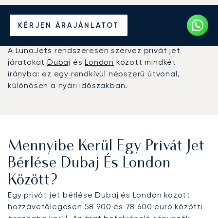
Béreljen magánrepülőt
KÉRJEN ÁRAJÁNLATOT
Dubaj és London között
A LunaJets rendszeresen szervez privát jet
járatokat
Dubaj
és
London
között mindkét
irányba: ez egy rendkívül népszerű útvonal,
különösen a nyári időszakban.
Mennyibe Kerül Egy Privát Jet
Bérlése Dubaj És London
Között?
Egy privát jet bérlése Dubaj és London között
hozzávetőlegesen 58 900 és 78 600 euró közötti