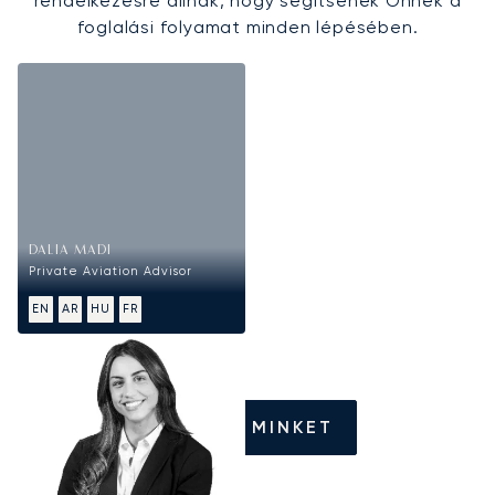
rendelkezésre állnak, hogy segítsenek Önnek a
foglalási folyamat minden lépésében.
DALIA MADI
Private Aviation Advisor
EN
AR
HU
FR
HÍVJON MINKET