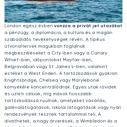
Privát Jet Bérlése Londonba
London egész évben
vonzza a privát jet utazókat
a pénzügy, a diplomácia, a kultúra és a magán
szabadidős tevékenységek révén. A tipikus
útvonaltervek magukban foglalnak
megbeszéléseket a City-ben vagy a Canary
Wharf-ban, időpontokat Mayfair-ben,
Belgraviában vagy St James's-ben, valamint
estéket a West Enden. A tartózkodások gyakran
Knightsbridge, Chelsea vagy Marylebone
környékére koncentrálódnak. Egyes utak rövidek
és üzleti célúak, míg mások hosszabb
tartózkodássá nyúlnak, amelyeket vásárlás,
galérialátogatások, iskolai látogatások vagy nyári
rendezvények tesznek tartalommal teli. A
divathetek, a nagy árverések, a Wimbledon és a