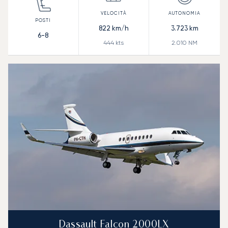
822
km/h
3.723
km
6-8
444
kts
2.010
NM
Dassault Falcon 2000LX