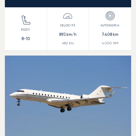
893
km/h
7.408
km
8-10
482
kts
4.000
NM