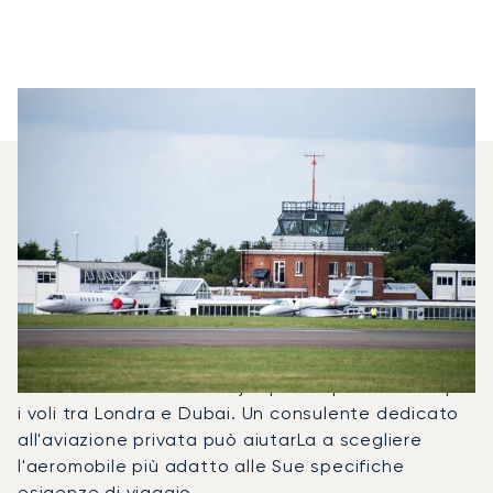
Quali Jet Privati Vengono
Noleggiati Più
Frequentemente Tra Dubai E
Londra?
Nel 2025, il Phenom 300, il Falcon 2000LX e il
Global 6000 sono stati i jet privati più utilizzati per
i voli tra Londra e Dubai. Un consulente dedicato
all'aviazione privata può aiutarLa a scegliere
l'aeromobile più adatto alle Sue specifiche
esigenze di viaggio.