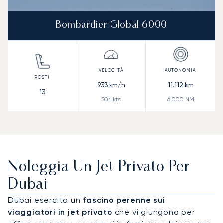
Bombardier Global 6000
933
km/h
11.112
km
13
504
kts
6.000
NM
Noleggia Un Jet Privato Per
Dubai
Dubai esercita un
fascino perenne sui
viaggiatori in jet privato
che vi giungono per