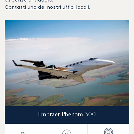
Contatti uno dei nostri uffici locali
.
I 3 modelli di aeromobile più utilizzati per numero di movim
Foto dell'aeromobile
Modello di aeromobile
Posti
Velocità (km/h)
Velocità (nodi)
Autonomia (
Autonomia (NM)
Embraer Phenom 300