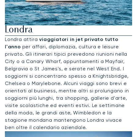
Noleggia Un Jet Privato Per
Londra
Londra attira
viaggiatori in jet privato tutto
l'anno
per affari, diplomazia, cultura e leisure
privato. Gli itinerari tipici prevedono riunioni nella
City o a Canary Wharf, appuntamenti a Mayfair,
Belgravia o St James's, e serate nel West End. I
soggiorni si concentrano spesso a Knightsbridge,
Chelsea o Marylebone. Alcuni viaggi sono brevi e
orientati al business, mentre altri si prolungano in
soggiorni più lunghi, tra shopping, gallerie d'arte,
visite scolastiche ed eventi estivi. Le settimane
della moda, le grandi aste, Wimbledon e la
stagione mondana mantengono Londra vivace
ben oltre il calendario aziendale.