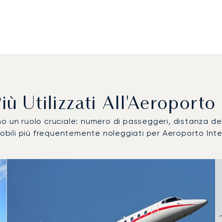
i Più Utilizzati All'Aeropor
ocano un ruolo cruciale: numero di passeggeri, distanza 
omobili più frequentemente noleggiati per Aeroporto In
omobile più utilizzati per numero di movimenti volo nel 2025
i
a (km)