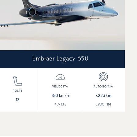
Embraer Legacy 650
850
km/h
7.223
km
13
459
kts
3.900
NM