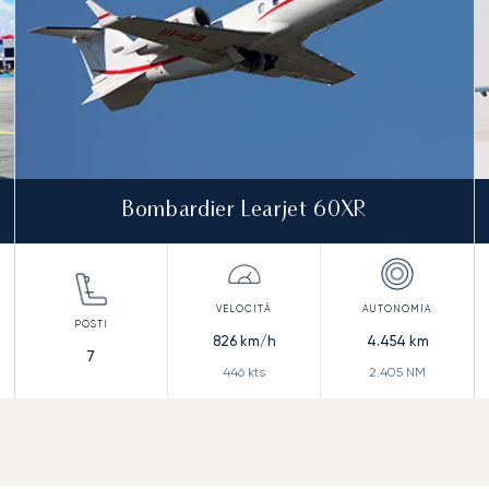
Bombardier Learjet 60XR
826
km/h
4.454
km
7
446
kts
2.405
NM