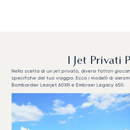
I Jet Privat
Nella scelta di un jet privato, diversi fattori gi
specifiche del tuo viaggio. Ecco i modelli di aer
Bombardier Learjet 60XR e Embraer Legacy 650.
Aeroporto Internazionale Al Maktoum : I 3 modelli di aer
Foto dell'aeromobile
Modello di aeromobile
Post
Velocità (km/h)
Velocità (nodi)
Autonomi
Autonomia (NM)