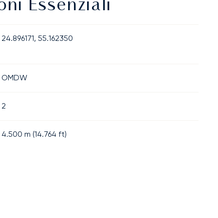
ni Essenziali
24.896171, 55.162350
OMDW
2
4.500
m (
14.764
ft)