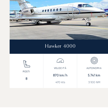
Hawker 4000
870
km/h
5.741
km
8
470
kts
3.100
NM