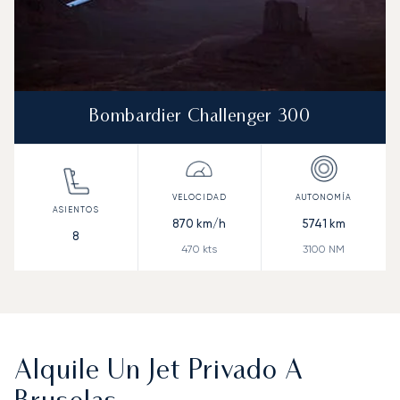
Bombardier Challenger 300
870
km/h
5741
km
8
470
kts
3100
NM
Alquile Un Jet Privado A