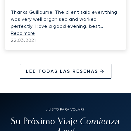
Thanks Guillaume, The client said everything
was very well organised and worked
perfectly. Have a good evening, best
regards,
Read more
22.03.2021
LEE TODAS LAS RESEÑAS
¿LISTO PARA VOLAR?
Comienza
Su Próximo Viaje