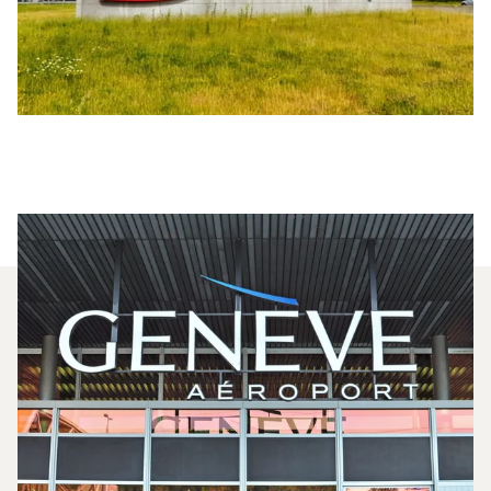
¿Qué Jets Privados Se
Alquilan Con Más Frecuencia
Entre Bruselas Y Ginebra?
En 2025, el Citation Mustang, el Citation CJ1 y el
Challenger 300 fueron los jets privados más