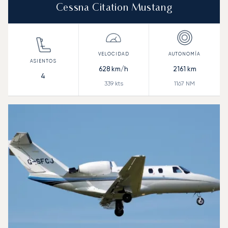
Cessna Citation Mustang
628
km/h
2161
km
4
339
kts
1167
NM