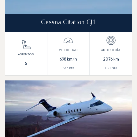
Cessna Citation CJ1
698
km/h
2076
km
5
377
kts
1121
NM