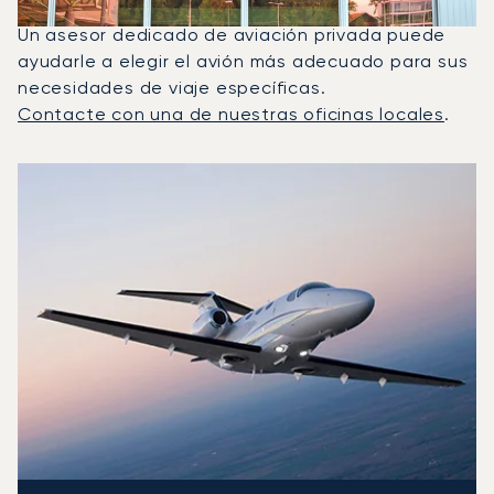
utilizados para vuelos entre Ginebra y Bruselas.
Un asesor dedicado de aviación privada puede
ayudarle a elegir el avión más adecuado para sus
necesidades de viaje específicas.
Contacte con una de nuestras oficinas locales
.
Los 3 modelos de aeronave más frecuentes por número de
Foto de la aeronave
Modelo de aeronave
Asientos
Velocidad (km/h)
Velocidad (nudos)
Autonomía (km
Autonomía (NM)