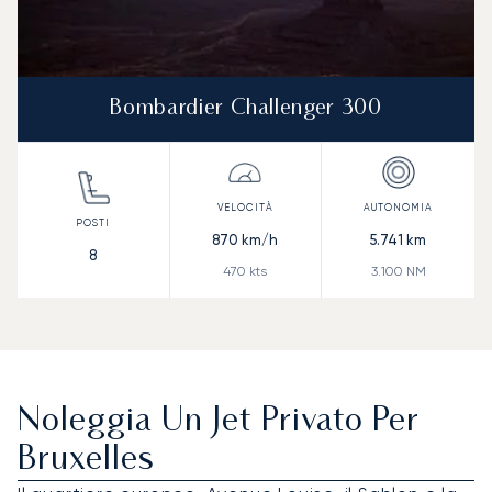
Bombardier Challenger 300
870
km/h
5.741
km
8
470
kts
3.100
NM
Noleggia Un Jet Privato Per
Bruxelles