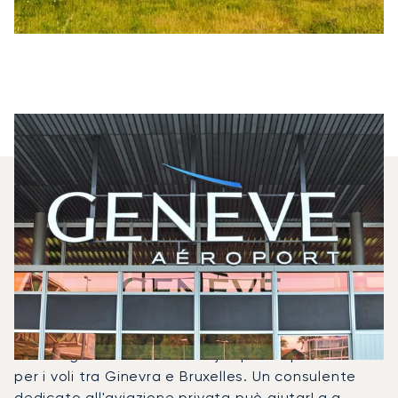
Quali Jet Privati Vengono
Noleggiati Più
Frequentemente Tra Bruxelles
E Ginevra?
Nel 2025, il Citation Mustang, il Citation CJ1 e il
Challenger 300 sono stati i jet privati più utilizzati
per i voli tra Ginevra e Bruxelles. Un consulente
dedicato all'aviazione privata può aiutarLa a