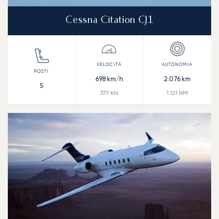
Cessna Citation CJ1
698
km/h
2.076
km
5
377
kts
1.121
NM