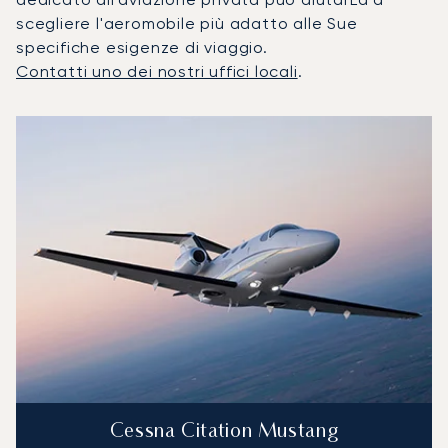
scegliere l'aeromobile più adatto alle Sue
specifiche esigenze di viaggio.
Contatti uno dei nostri uffici locali
.
I 3 modelli di aeromobile più utilizzati per numero di movime
Foto dell'aeromobile
Modello di aeromobile
Posti
Velocità (km/h)
Velocità (nodi)
Autonomia (
Autonomia (NM)
Cessna Citation Mustang