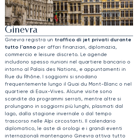
Noleggia Un Jet Privato Per
Ginevra
Ginevra registra un
traffico di jet privati durante
tutto l'anno
per affari finanziari, diplomazia,
commercio e leisure discreto. Le agende
includono spesso riunioni nel quartiere bancario o
intorno al Palais des Nations, e appuntamenti in
Rue du Rhône. I soggiorni si snodano
frequentemente lungo il Quai du Mont-Blanc o nel
quartiere di Eaux-Vives. Alcune visite sono
scandite da programmi serrati, mentre altre si
prolungano in soggiorni più lunghi, plasmati dal
lago, dalla stagione invernale o dal tempo
trascorso nelle Alpi circostanti. Il calendario
diplomatico, le aste di orologi e i grandi eventi
internazionali mantengono Ginevra attiva tutto