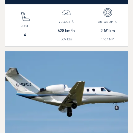
628
km/h
2.161
km
4
339
kts
1.167
NM