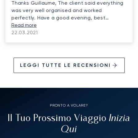
Thanks Guillaume, The client said everything
was very well organised and worked
perfectly. Have a good evening, best
regards,
Read more
22.03.2021
LEGGI TUTTE LE RECENSIONI
PRONTO A VOLARE?
Inizia
Il Tuo Prossimo Viaggio
Qui