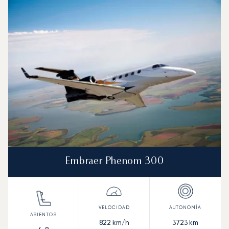
Foto de la aeronave
Modelo de aeronave
Asientos
Velocidad (km/h)
Velocidad (nudos)
Autonomía (km
Autonomía (NM)
Embraer Phenom 300
822
km/h
3723
km