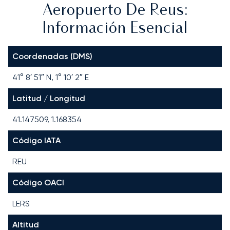
Aeropuerto De Reus:
Información Esencial
Coordenadas (DMS)
41° 8′ 51″ N, 1° 10′ 2″ E
Latitud / Longitud
41.147509, 1.168354
Código IATA
REU
Código OACI
LERS
Altitud