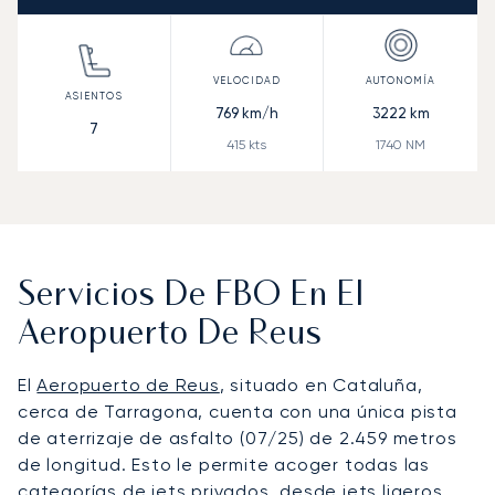
769
km/h
3222
km
7
415
kts
1740
NM
Servicios De FBO En El
Aeropuerto De Reus
El
Aeropuerto de Reus
, situado en Cataluña,
cerca de Tarragona, cuenta con una única pista
de aterrizaje de asfalto (07/25) de 2.459 metros
de longitud. Esto le permite acoger todas las
categorías de jets privados, desde jets ligeros