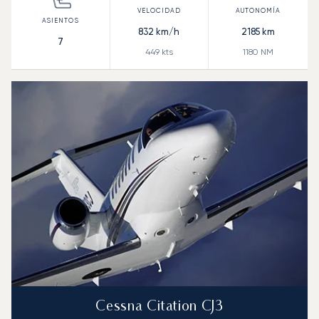
832
km/h
2185
km
7
449
kts
1180
NM
Cessna Citation CJ3