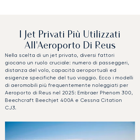
I Jet Privati Più Utilizzati
All'Aeroporto Di Reus
Nella scelta di un jet privato, diversi fattori
giocano un ruolo cruciale: numero di passeggeri,
distanza del volo, capacità aeroportuali ed
esigenze specifiche del tuo viaggio. Ecco i modelli
di aeromobili più frequentemente noleggiati per
Aeroporto di Reus nel 2025: Embraer Phenom 300,
Beechcraft Beechjet 400A e Cessna Citation
CJ3.
Aeroporto di Reus : I 3 modelli di aeromobile più utilizzati
Foto dell'aeromobile
Modello di aeromobile
Posti
Velocità (km/h)
Velocità (nodi)
Autonomia (
Autonomia (NM)