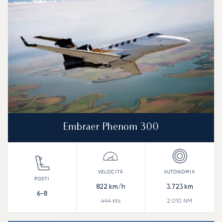
Embraer Phenom 300
822
km/h
3.723
km
6-8
444
kts
2.010
NM