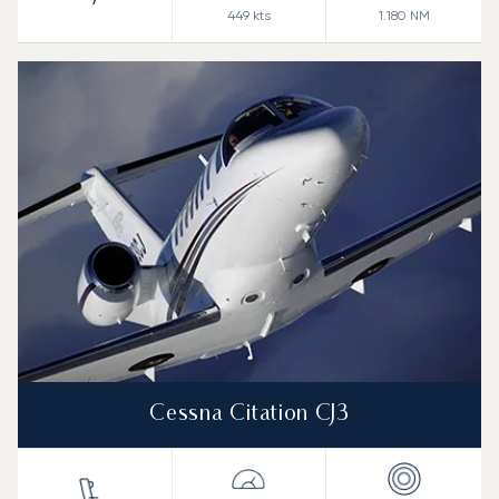
449
kts
1.180
NM
Cessna Citation CJ3