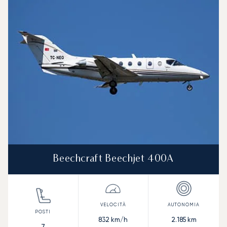
Beechcraft Beechjet 400A
832
km/h
2.185
km
7