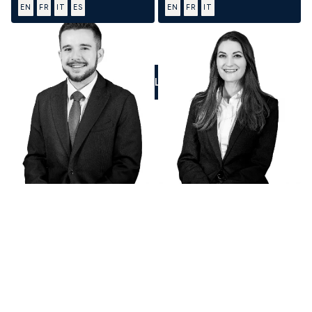
EN
FR
IT
ES
EN
FR
IT
CALL US