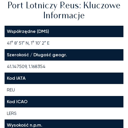
Port Lotniczy Reus: Kluczowe
Informacje
Współrzędne (DMS)
41° 8′ 51″ N, 1° 10′ 2″ E
Szerokość / Długość geogr.
41.147509, 1.168354
Kod IATA
REU
Kod ICAO
LERS
Wysokość n.p.m.