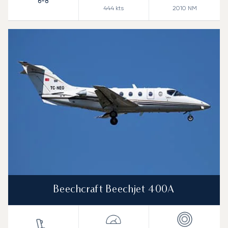
6-8
444
kts
2010
NM
Beechcraft Beechjet 400A