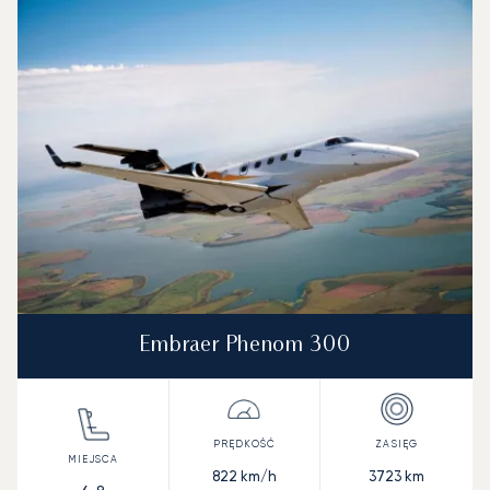
Zdjęcie samolotu
Model samolotu
Miejsca
Prędkość (km/h)
Prędkość (węzły)
Zasięg (km)
Zasięg (NM)
Embraer Phenom 300
822
km/h
3723
km