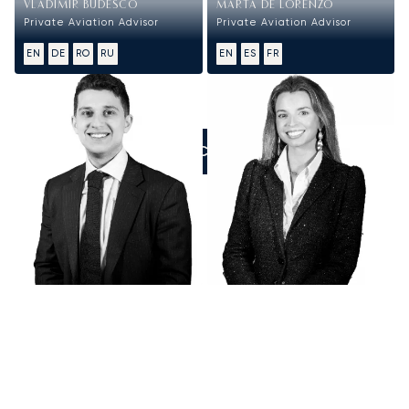
VLADIMIR BUDESCO
MARTA DE LORENZO
Private Aviation Advisor
Private Aviation Advisor
EN
DE
RO
RU
EN
ES
FR
ZADZWOŃCIE DO NAS