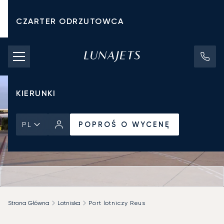
CZARTER ODRZUTOWCA
KOSZTY CZARTERU
PRYWATNE ODRZUTOWCE
KIERUNKI
POPROŚ O WYCENĘ
PL
Strona Główna
Lotniska
Port lotniczy Reus