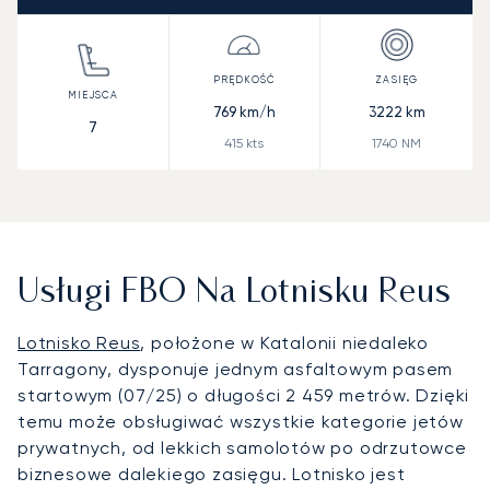
769
km/h
3222
km
7
415
kts
1740
NM
Usługi FBO Na Lotnisku Reus
Lotnisko Reus
, położone w Katalonii niedaleko
Tarragony, dysponuje jednym asfaltowym pasem
startowym (07/25) o długości 2 459 metrów. Dzięki
temu może obsługiwać wszystkie kategorie jetów
prywatnych, od lekkich samolotów po odrzutowce
biznesowe dalekiego zasięgu. Lotnisko jest