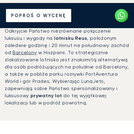
Prywatny odrzutowiec na
POPROŚ O WYCENĘ
Port lotniczy Reus (REU)
Odkryjcie Państwo niezrównane połączenie
luksusu i wygody na
lotnisku Reus
, położonym
zaledwie godzinę i 20 minut na południowy zachód
od
Barcelony
w Hiszpanii. To strategicznie
zlokalizowane lotnisko jest znakomitą alternatywą
dla osób podróżujących na południe od Barcelony,
a także w pobliże parku rozrywki PortAventura
World i gór Prades. Wybierając LunaJets,
zapewniają sobie Państwo spersonalizowany i
luksusowy
prywatny lot
do tej wyjątkowej
lokalizacji lub w podróż powrotną.