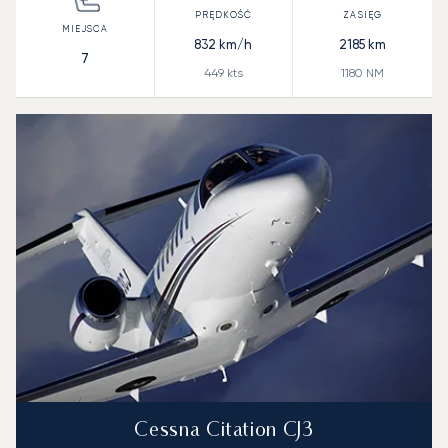
832
km/h
2185
km
7
449
kts
1180
NM
Cessna Citation CJ3