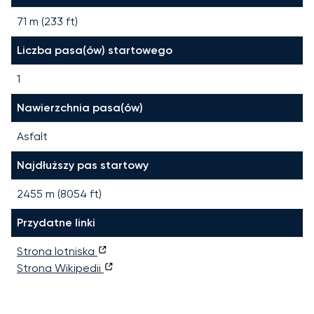
71 m (233 ft)
Liczba pasa(ów) startowego
1
Nawierzchnia pasa(ów)
Asfalt
Najdłuższy pas startowy
2455
m (
8054
ft)
Przydatne linki
Strona lotniska
Strona Wikipedii