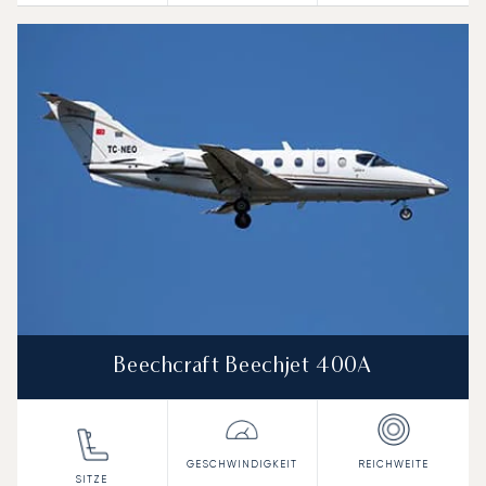
Beechcraft Beechjet 400A