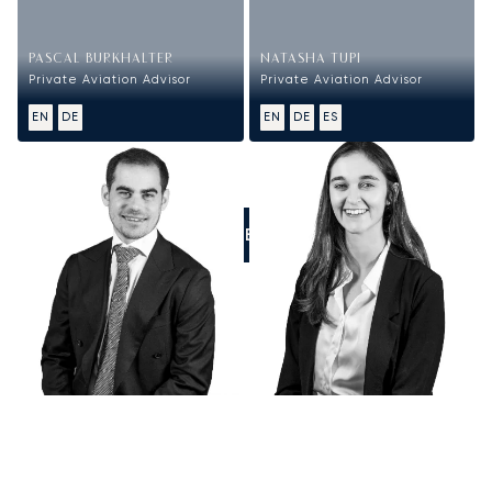
PASCAL BURKHALTER
NATASHA TUPI
Private Aviation Advisor
Private Aviation Advisor
EN
DE
EN
DE
ES
RUFEN SIE UNS AN