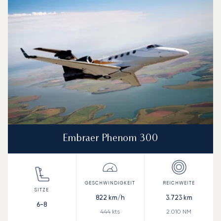
Reichweite (NM)
Embraer Phenom 300
822
km/h
3.723
km
6-8
444
kts
2.010
NM