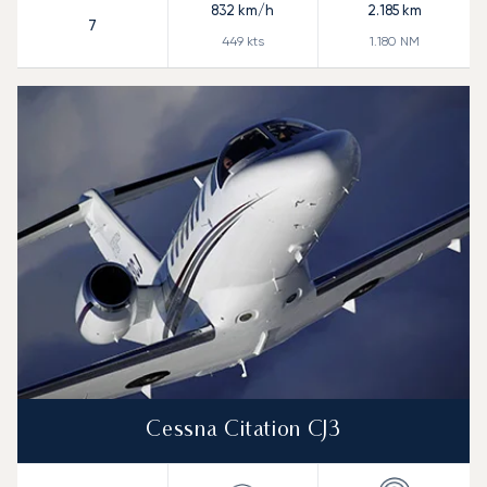
832
km/h
2.185
km
7
449
kts
1.180
NM
Cessna Citation CJ3