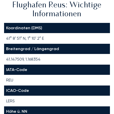
Flughafen Reus: Wichtige
Informationen
Koordinaten (DMS)
41° 8′ 51″ N, 1° 10′ 2″ E
Breitengrad / Längengrad
41.147509, 1.168354
IATA-Code
REU
ICAO-Code
LERS
Höhe ü. NN