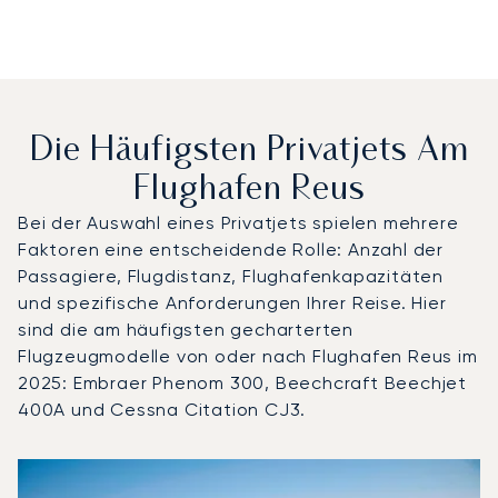
Die Häufigsten Privatjets Am
Flughafen Reus
Bei der Auswahl eines Privatjets spielen mehrere
Faktoren eine entscheidende Rolle: Anzahl der
Passagiere, Flugdistanz, Flughafenkapazitäten
und spezifische Anforderungen Ihrer Reise. Hier
sind die am häufigsten gecharterten
Flugzeugmodelle von oder nach Flughafen Reus im
2025: Embraer Phenom 300, Beechcraft Beechjet
400A und Cessna Citation CJ3.
Flughafen Reus : Die 3 meistgeflogenen Flugzeugmodelle
Foto des Flugzeugs
Flugzeugmodell
S
Geschwindigkeit (km/h)
Geschwindigkeit (Knoten)
Reichw