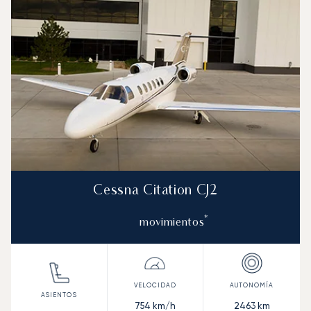
Cessna Citation CJ2
*
movimientos
754
km/h
2463
km