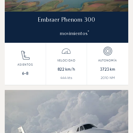
Embraer Phenom 300
*
movimientos
822
km/h
3723
km
6-8
444
kts
2010
NM