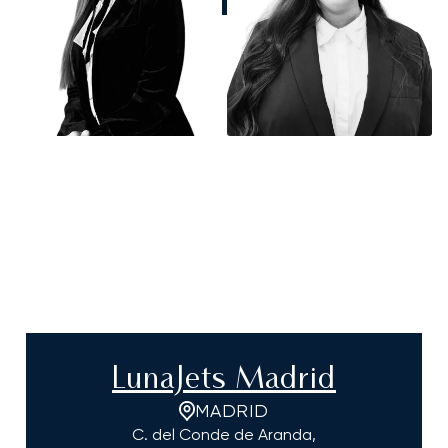
LunaJets Madrid
MADRID
C. del Conde de Aranda,