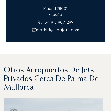
22
Madrid
28001
España
+34 915 907 299
madrid@lunajets.com
Otros Aeropuertos De Jets
Privados Cerca De Palma De
Mallorca