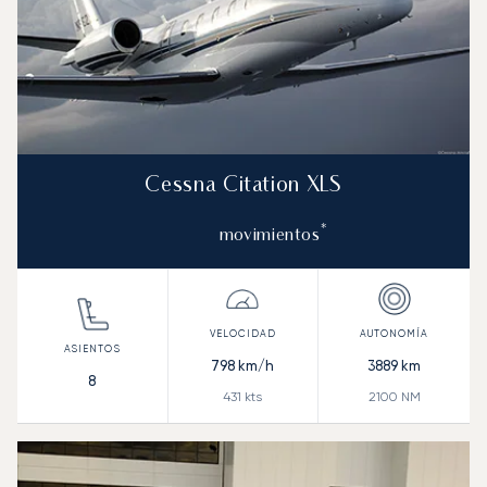
Cessna Citation XLS
*
movimientos
798
km/h
3889
km
8
431
kts
2100
NM