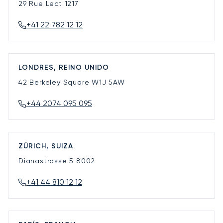
29 Rue Lect
1217
+41 22 782 12 12
LONDRES, REINO UNIDO
42 Berkeley Square
W1J 5AW
+44 2074 095 095
ZÚRICH, SUIZA
Dianastrasse 5
8002
+41 44 810 12 12