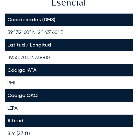
Esencial
Coordenadas (DMS)
39° 32′ 60″ N, 2° 43′ 60″ E
Latitud / Longitud
39.551701, 2.738810
Código IATA
PMI
Código OACI
LEPA
Altitud
8 m (27 ft)