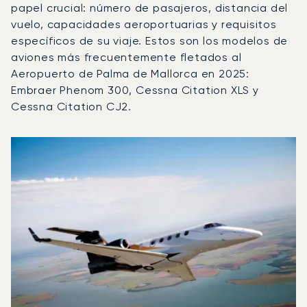
papel crucial: número de pasajeros, distancia del
vuelo, capacidades aeroportuarias y requisitos
específicos de su viaje. Estos son los modelos de
aviones más frecuentemente fletados al
Aeropuerto de Palma de Mallorca en 2025:
Embraer Phenom 300, Cessna Citation XLS y
Cessna Citation CJ2.
Aeropuerto de Palma de Mallorca : Los 3 modelos de aer
Foto de la aeronave
Modelo de aeronave
Movimientos d
Asientos
Velocidad (km/h)
Velocida
Autonomía (km)
Autonomía (NM)