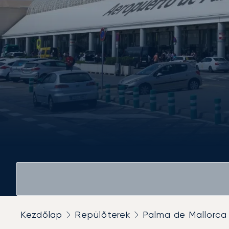
Kezdőlap
Repülőterek
Palma de Mallorca 