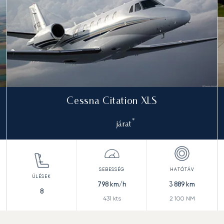
Cessna Citation XLS
*
járat
798
km/h
3 889
km
8
431
kts
2 100
NM