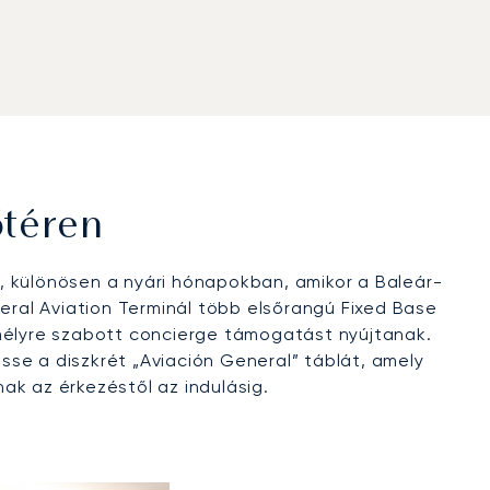
őtéren
 különösen a nyári hónapokban, amikor a Baleár-
neral Aviation Terminál több elsőrangú Fixed Base
emélyre szabott concierge támogatást nyújtanak.
esse a diszkrét „Aviación General” táblát, amely
ak az érkezéstől az indulásig.