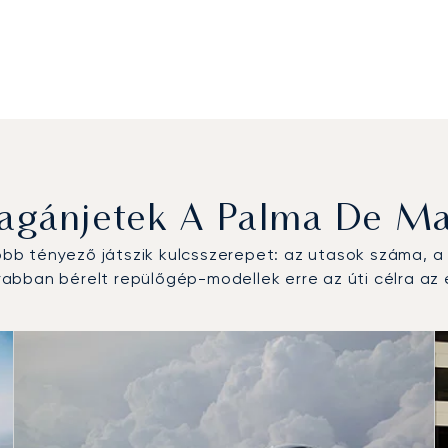
agánjetek A Palma De Mal
b tényező játszik kulcsszerepet: az utasok száma, a r
abban bérelt repülőgép-modellek erre az úti célra a
pülőgép-típus a repülési forgalom száma alapján 2025-ben
alom 2025-ben
 (csomó)