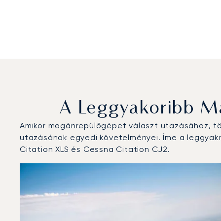
A Leggyakoribb M
Amikor magánrepülőgépet választ utazásához, töb
utazásának egyedi követelményei. Íme a leggyakr
Citation XLS és Cessna Citation CJ2.
Palma de Mallorca repülőtér : A 3 legtöbbet repült re
Repülőgép fotója
Repülőgép-típus
Repülési forg
Ülőhelyek
Sebesség (km/h)
Sebesség
Hatótávolság (km)
Hatótávolság (NM)