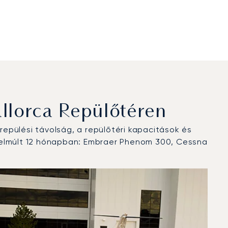
lorca Repülőtéren
epülési távolság, a repülőtéri kapacitások és
z elmúlt 12 hónapban: Embraer Phenom 300, Cessna