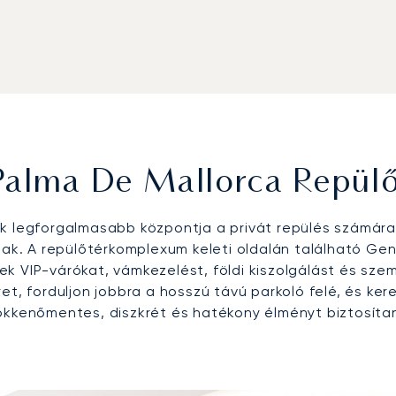
Palma De Mallorca Repül
 legforgalmasabb központja a privát repülés számára,
nak. A repülőtérkomplexum keleti oldalán található Ge
ek VIP-várókat, vámkezelést, földi kiszolgálást és sz
et, forduljon jobbra a hosszú távú parkoló felé, és ker
ökkenőmentes, diszkrét és hatékony élményt biztosítan