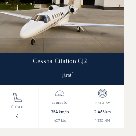
Cessna Citation CJ2
*
járat
754
km/h
2 463
km
6
407
kts
1 330
NM