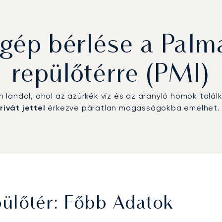
ép bérlése a Palm
repülőtérre (PMI)
landol, ahol az azúrkék víz és az aranyló homok talál
rivát jettel
érkezve páratlan magasságokba emelhet.
ülőtér: Főbb Adatok