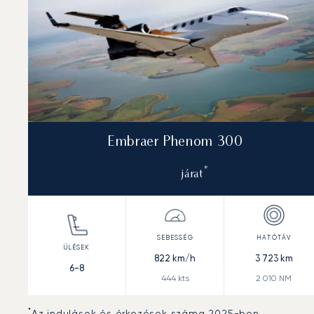
Embraer Phenom 300
*
járat
822
km/h
3 723
km
6-8
444
kts
2 010
NM
*
Az indulások és érkezések száma 2025-ben