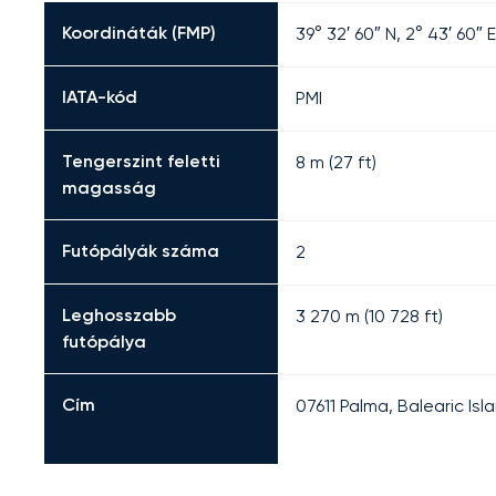
Koordináták (FMP)
39° 32′ 60″ N, 2° 43′ 60″ E
IATA-kód
PMI
Tengerszint feletti
8 m (27 ft)
magasság
Futópályák száma
2
Leghosszabb
3 270
m (
10 728
ft)
futópálya
Cím
07611 Palma, Balearic Isl