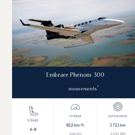
Embraer Phenom 300
*
mouvements
822
km/h
3 723
km
6-8
444
kts
2 010
NM