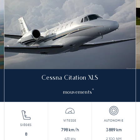
Cessna Citation XLS
*
mouvements
798
km/h
3 889
km
8
431
kts
2 100
NM