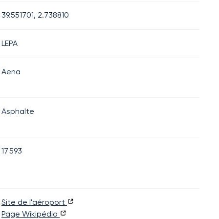
39.551701, 2.738810
LEPA
Aena
Asphalte
17 593
Site de l'aéroport
Page Wikipédia