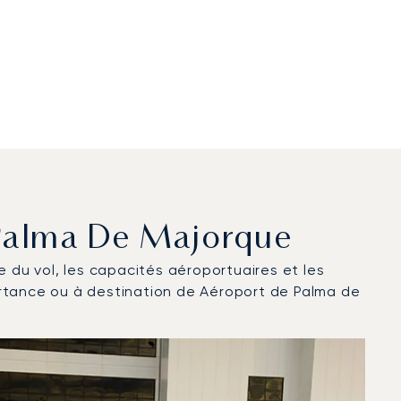
e Palma De Majorque
ce du vol, les capacités aéroportuaires et les
artance ou à destination de Aéroport de Palma de
5