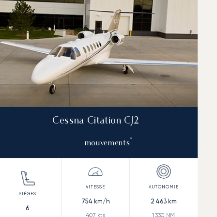
Cessna Citation CJ2
*
mouvements
754
km/h
2 463
km
6
407
kts
1 330
NM