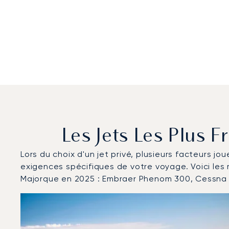
Les Jets Les Plus 
Lors du choix d'un jet privé, plusieurs facteurs jo
exigences spécifiques de votre voyage. Voici le
Majorque en 2025 : Embraer Phenom 300, Cessna 
Aéroport de Palma de Majorque : Les 3 modèles d'aér
Photo de l'aéronef
Modèle d'aéronef
Mouvements en 
Sièges
Vitesse (km/h)
Vitesse (nœu
Autonomie (km)
Autonomie (NM)