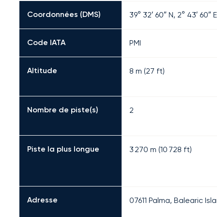
Coordonnées (DMS)
39° 32′ 60″ N, 2° 43′ 60″ E
Code IATA
PMI
Altitude
8 m (27 ft)
Nombre de piste(s)
2
Piste la plus longue
3 270
m (
10 728
ft)
Adresse
07611 Palma, Balearic Isl