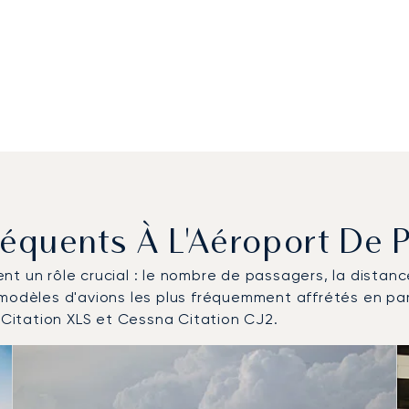
Fréquents À L'Aéroport D
uent un rôle crucial : le nombre de passagers, la distan
s modèles d'avions les plus fréquemment affrétés en p
Citation XLS et Cessna Citation CJ2.
onefs les plus fréquentés en nombre de mouvements en 202
2025
ds)