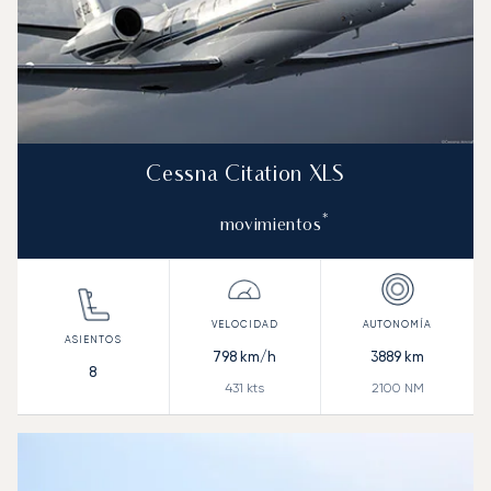
Cessna Citation XLS
*
movimientos
798
km/h
3889
km
8
431
kts
2100
NM