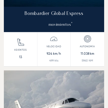
Bombardier Global Express
*
movimientos
924
km/h
11.038
km
13
499
kts
5960
NM