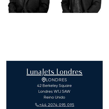
LunaJets Londres
LONDRES
42 Berkeley Square
Londres
W1J 5AW
Reino Unido
+44 2074 095 095