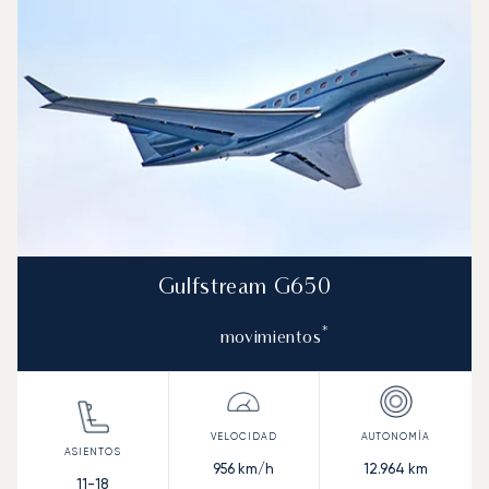
Gulfstream G650
*
movimientos
956
km/h
12.964
km
11-18