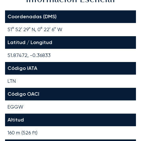
Coordenadas (DMS)
51° 52′ 29″ N, 0° 22′ 6″ W
Latitud / Longitud
51.87472, -0.36833
Código IATA
LTN
Código OACI
EGGW
Altitud
160 m (526 ft)