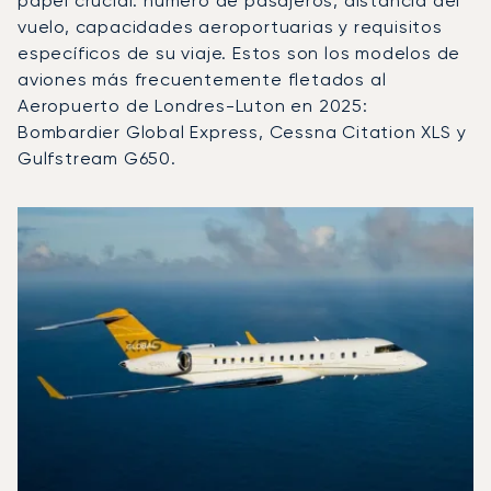
papel crucial: número de pasajeros, distancia del
vuelo, capacidades aeroportuarias y requisitos
específicos de su viaje. Estos son los modelos de
aviones más frecuentemente fletados al
Aeropuerto de Londres-Luton en 2025:
Bombardier Global Express, Cessna Citation XLS y
Gulfstream G650.
Aeropuerto de Londres-Luton : Los 3 modelos de aerona
Foto de la aeronave
Modelo de aeronave
Movimientos d
Asientos
Velocidad (km/h)
Velocida
Autonomía (km)
Autonomía (NM)