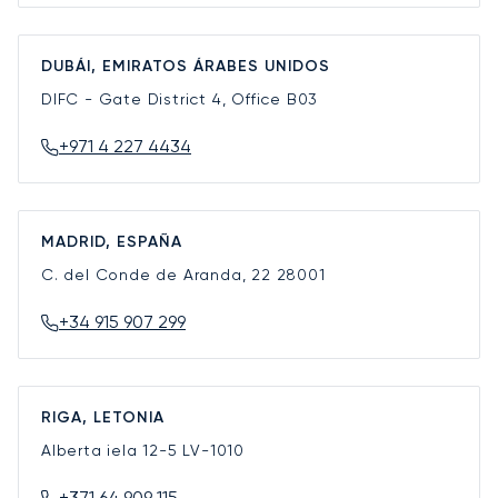
DUBÁI, EMIRATOS ÁRABES UNIDOS
DIFC - Gate District 4, Office B03
+971 4 227 4434
MADRID, ESPAÑA
C. del Conde de Aranda, 22
28001
+34 915 907 299
RIGA, LETONIA
Alberta iela 12-5
LV-1010
+371 64 909 115