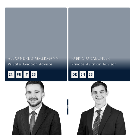
ALEXANDRE ZIMMERMANN
FABRICIO BAECHLER
Private Aviation Advisor
Private Aviation Advisor
EN
FR
IT
ES
DE
EN
ES
LLÁMENOS