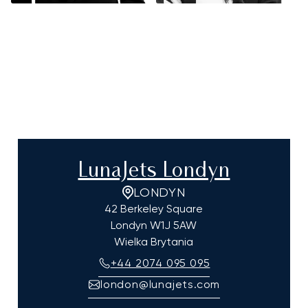
LunaJets Londyn
LONDYN
42 Berkeley Square
Londyn
W1J 5AW
Wielka Brytania
+44 2074 095 095
london@lunajets.com