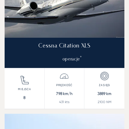
Cessna Citation XLS
*
operacje
798
km/h
3889
km
8
431
kts
2100
NM