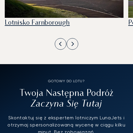
Lotnisko Farnborough
P
GOTOWY DO LOTU?
Twoja Następna Podróż
Zaczyna Się Tutaj
Skontaktuj się z ekspertem lotniczym LunaJets i
otrzymaj spersonalizowaną wycenę w ciągu kilku
minut. Bez zobowiązań.