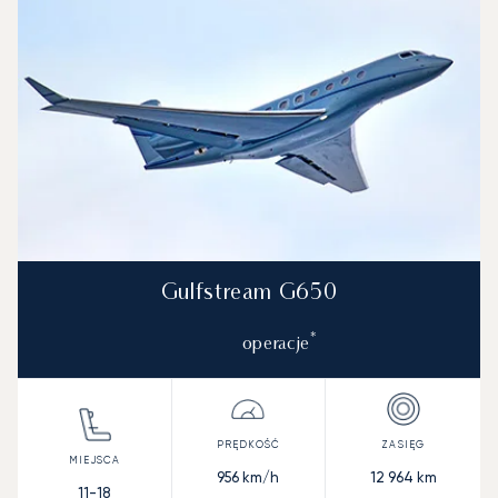
Gulfstream G650
*
operacje
956
km/h
12 964
km
11-18