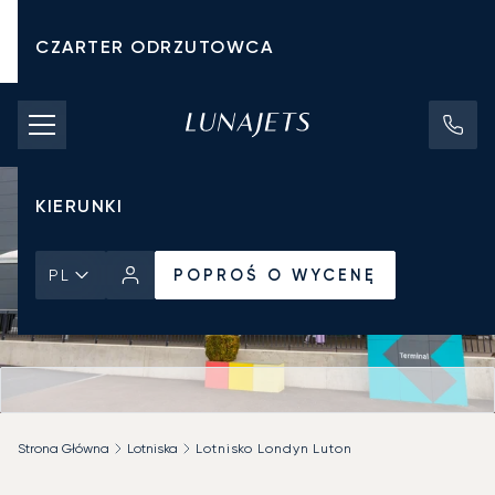
CZARTER ODRZUTOWCA
KOSZTY CZARTERU
PRYWATNE ODRZUTOWCE
KIERUNKI
POPROŚ O WYCENĘ
PL
Strona Główna
Lotniska
Lotnisko Londyn Luton