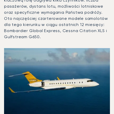
kluczową rolę odgrywa kilka czynników: liczba
pasażerów, dystans lotu, możliwości lotniskowe
oraz specyficzne wymagania Państwa podróży.
Oto najczęściej czarterowane modele samolotów
dla tego kierunku w ciągu ostatnich 12 miesięcy:
Bombardier Global Express, Cessna Citation XLS i
Gulfstream G650.
Lotnisko Londyn Luton : 3 najpopularniejsze modele statkó
Zdjęcie samolotu
Model samolotu
Operacje lotnicze w 20
Miejsca
Prędkość (km/h)
Prędkość (węzły)
Zasięg (km)
Zasięg (NM)