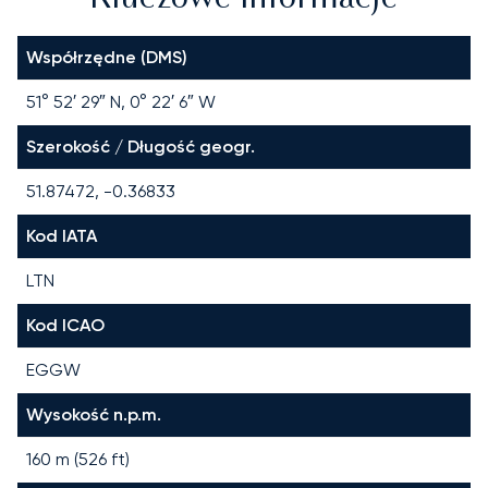
Współrzędne (DMS)
51° 52′ 29″ N, 0° 22′ 6″ W
Szerokość / Długość geogr.
51.87472, -0.36833
Kod IATA
LTN
Kod ICAO
EGGW
Wysokość n.p.m.
160 m (526 ft)